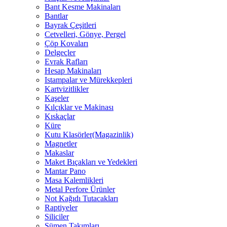
Bant Kesme Makinaları
Bantlar
Bayrak Çeşitleri
Cetvelleri, Gönye, Pergel
Çöp Kovaları
Delgeçler
Evrak Rafları
Hesap Makinaları
Istampalar ve Mürekkepleri
Kartvizitlikler
Kaşeler
Kılçıklar ve Makinası
Kıskaçlar
Küre
Kutu Klasörler(Magazinlik)
Magnetler
Makaslar
Maket Bıçakları ve Yedekleri
Mantar Pano
Masa Kalemlikleri
Metal Perfore Ürünler
Not Kağıdı Tutacakları
Raptiyeler
Siliciler
Sümen Takımları