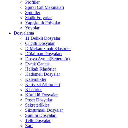
Profiller
Spiral Cilt Makinaları
Spiraller
Statik Folyolar
Yapışkanlı Folyolar
Yoyolar
Dosyalama
11 Delikli Dosyalar
Çıtçıtlı Dosyalar
D Mekanizmalı Klasörler
Döküman Dosyaları
Dosya Ayracı(Seperatör)
Evrak Çantası
Halkalı Klasörler
Kademeli Dosyalar
Kalemlikler
Kartvizit Albümleri
Klasörler
Körüklü Dosyalar
Poşet Dosyalar
Sekreterlikler
Sıkıştırmalı Dosyalar
Sunum Dosyaları
Telli Dosyalar
Zarf