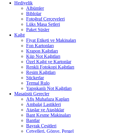
Hediyelik
Albümler
Biblolar
Fotoğraf Çerçeveleri
Lüks Masa Setleri
Paket Süsler
Kağıt
Fiyat Etiketi ve Makinaları
Fon Kartonları
Krapon Kağıtları
Küp Not Kağıtları
Özel Kağıt ve Kartonlar
Renkli Fotokopi Kağıtları
Resim Kağıtları
Stickerlar
Termal Rulo
Yapışkanlı Not Kağıtları
Masaüstü Gereçler
Afiş Muhafaza Kapları
Ambalaj Lastikleri
Ataşlar ve Ataşlıklar
Bant Kesme Makinaları
Bantlar
Bayrak Çeşitleri
Cetvelleri, Gönye, Pergel