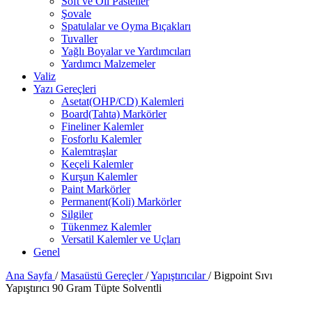
Soft ve Oil Pasteller
Şovale
Spatulalar ve Oyma Bıçakları
Tuvaller
Yağlı Boyalar ve Yardımcıları
Yardımcı Malzemeler
Valiz
Yazı Gereçleri
Asetat(OHP/CD) Kalemleri
Board(Tahta) Markörler
Fineliner Kalemler
Fosforlu Kalemler
Kalemtraşlar
Keçeli Kalemler
Kurşun Kalemler
Paint Markörler
Permanent(Koli) Markörler
Silgiler
Tükenmez Kalemler
Versatil Kalemler ve Uçları
Genel
Ana Sayfa
/
Masaüstü Gereçler
/
Yapıştırıcılar
/
Bigpoint Sıvı
Yapıştırıcı 90 Gram Tüpte Solventli