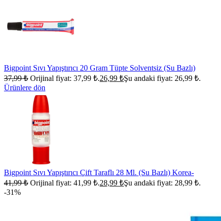
Bigpoint Sıvı Yapıştırıcı 20 Gram Tüpte Solventsiz (Su Bazlı)
37,99
₺
Orijinal fiyat: 37,99 ₺.
26,99
₺
Şu andaki fiyat: 26,99 ₺.
Ürünlere dön
Bigpoint Sıvı Yapıştırıcı Çift Taraflı 28 Ml. (Su Bazlı) Korea-
41,99
₺
Orijinal fiyat: 41,99 ₺.
28,99
₺
Şu andaki fiyat: 28,99 ₺.
-31%