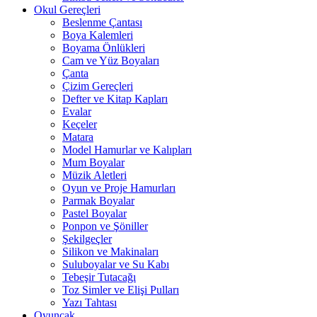
Okul Gereçleri
Beslenme Çantası
Boya Kalemleri
Boyama Önlükleri
Cam ve Yüz Boyaları
Çanta
Çizim Gereçleri
Defter ve Kitap Kapları
Evalar
Keçeler
Matara
Model Hamurlar ve Kalıpları
Mum Boyalar
Müzik Aletleri
Oyun ve Proje Hamurları
Parmak Boyalar
Pastel Boyalar
Ponpon ve Şöniller
Şekilgeçler
Silikon ve Makinaları
Suluboyalar ve Su Kabı
Tebeşir Tutacağı
Toz Simler ve Elişi Pulları
Yazı Tahtası
Oyuncak