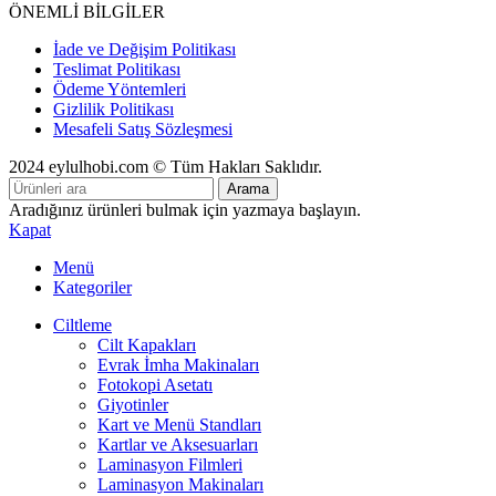
ÖNEMLİ BİLGİLER
İade ve Değişim Politikası
Teslimat Politikası
Ödeme Yöntemleri
Gizlilik Politikası
Mesafeli Satış Sözleşmesi
2024 eylulhobi.com © Tüm Hakları Saklıdır.
Arama
Aradığınız ürünleri bulmak için yazmaya başlayın.
Kapat
Menü
Kategoriler
Ciltleme
Cilt Kapakları
Evrak İmha Makinaları
Fotokopi Asetatı
Giyotinler
Kart ve Menü Standları
Kartlar ve Aksesuarları
Laminasyon Filmleri
Laminasyon Makinaları