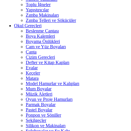
Toplu İğneler
Yapıştırıcılar
Zımba Makinaları
Zımba Telleri ve Sökücüler
Okul Gereçleri
Beslenme Çantası
Boya Kalemleri
Boyama Önlükleri
Cam ve Yüz Boyaları
Çanta
Çizim Gereçleri
Defter ve Kitap Kapları
Evalar
Keçeler
Matara
Model Hamurlar ve Kalıpları
Mum Boyalar
Müzik Aletleri
Oyun ve Proje Hamurları
Parmak Boyalar
Pastel Boyalar
Ponpon ve Şöniller
Şekilgeçler
Silikon ve Makinaları
Suluboyalar ve Su Kabı