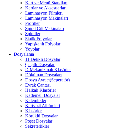
Kart ve Menü Standları
Kartlar ve Aksesuarları
Laminasyon Filmleri
Laminasyon Makinaları
Profiller
Spiral Cilt Makinaları
Spiraller
Statik Folyolar
Yapışkanlı Folyolar
Yoyolar
Dosyalama
11 Delikli Dosyalar
Çıtçıtlı Dosyalar
D Mekanizmalı Klasörler
Döküman Dosyaları
Dosya Ayracı(Seperatör)
Evrak Çantası
Halkalı Klasörler
Kademeli Dosyalar
Kalemlikler
Kartvizit Albümleri
Klasörler
Körüklü Dosyalar
Poşet Dosyalar
Sekreterlikler