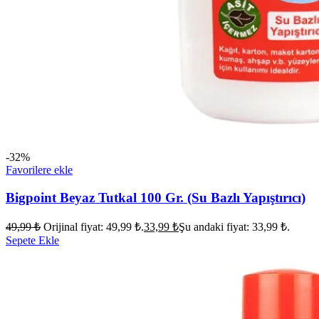
-32%
Favorilere ekle
Bigpoint Beyaz Tutkal 100 Gr. (Su Bazlı Yapıştırıcı)
49,99
₺
Orijinal fiyat: 49,99 ₺.
33,99
₺
Şu andaki fiyat: 33,99 ₺.
Sepete Ekle