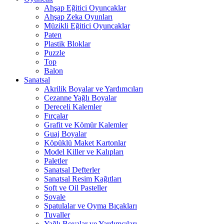
Ahşap Eğitici Oyuncaklar
Ahşap Zeka Oyunları
Müzikli Eğitici Oyuncaklar
Paten
Plastik Bloklar
Puzzle
Top
Balon
Sanatsal
Akrilik Boyalar ve Yardımcıları
Cezanne Yağlı Boyalar
Dereceli Kalemler
Fırçalar
Grafit ve Kömür Kalemler
Guaj Boyalar
Köpüklü Maket Kartonlar
Model Killer ve Kalıpları
Paletler
Sanatsal Defterler
Sanatsal Resim Kağıtları
Soft ve Oil Pasteller
Şovale
Spatulalar ve Oyma Bıçakları
Tuvaller
Yağlı Boyalar ve Yardımcıları