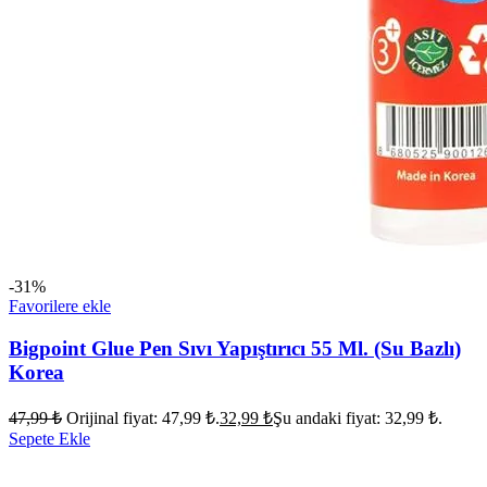
-31%
Favorilere ekle
Bigpoint Glue Pen Sıvı Yapıştırıcı 55 Ml. (Su Bazlı)
Korea
47,99
₺
Orijinal fiyat: 47,99 ₺.
32,99
₺
Şu andaki fiyat: 32,99 ₺.
Sepete Ekle