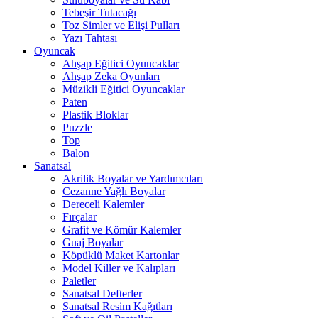
Tebeşir Tutacağı
Toz Simler ve Elişi Pulları
Yazı Tahtası
Oyuncak
Ahşap Eğitici Oyuncaklar
Ahşap Zeka Oyunları
Müzikli Eğitici Oyuncaklar
Paten
Plastik Bloklar
Puzzle
Top
Balon
Sanatsal
Akrilik Boyalar ve Yardımcıları
Cezanne Yağlı Boyalar
Dereceli Kalemler
Fırçalar
Grafit ve Kömür Kalemler
Guaj Boyalar
Köpüklü Maket Kartonlar
Model Killer ve Kalıpları
Paletler
Sanatsal Defterler
Sanatsal Resim Kağıtları