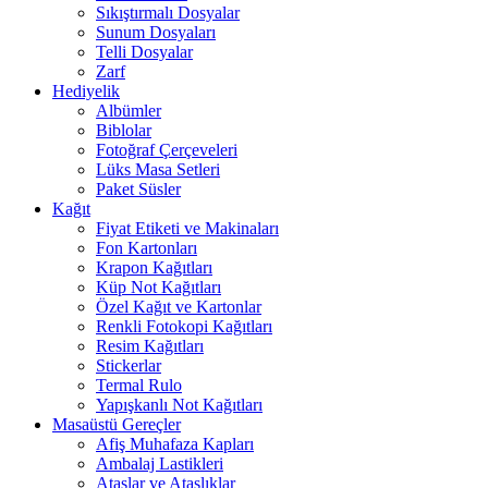
Sıkıştırmalı Dosyalar
Sunum Dosyaları
Telli Dosyalar
Zarf
Hediyelik
Albümler
Biblolar
Fotoğraf Çerçeveleri
Lüks Masa Setleri
Paket Süsler
Kağıt
Fiyat Etiketi ve Makinaları
Fon Kartonları
Krapon Kağıtları
Küp Not Kağıtları
Özel Kağıt ve Kartonlar
Renkli Fotokopi Kağıtları
Resim Kağıtları
Stickerlar
Termal Rulo
Yapışkanlı Not Kağıtları
Masaüstü Gereçler
Afiş Muhafaza Kapları
Ambalaj Lastikleri
Ataşlar ve Ataşlıklar