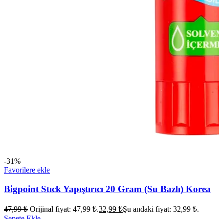
-31%
Favorilere ekle
Bigpoint Stıck Yapıştırıcı 20 Gram (Su Bazlı) Korea
47,99
₺
Orijinal fiyat: 47,99 ₺.
32,99
₺
Şu andaki fiyat: 32,99 ₺.
Sepete Ekle