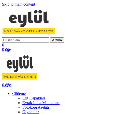
Skip to main content
Arama
0
0
öğe
0
öğe
Ciltleme
Cilt Kapakları
Evrak İmha Makinaları
Fotokopi Asetatı
Giyotinler