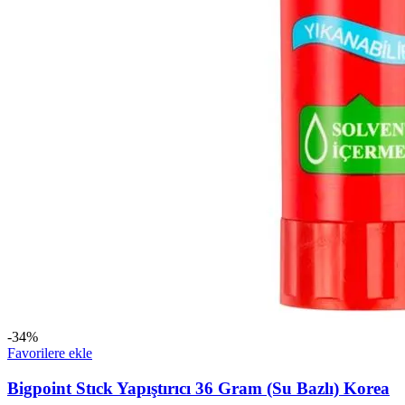
-34%
Favorilere ekle
Bigpoint Stıck Yapıştırıcı 36 Gram (Su Bazlı) Korea