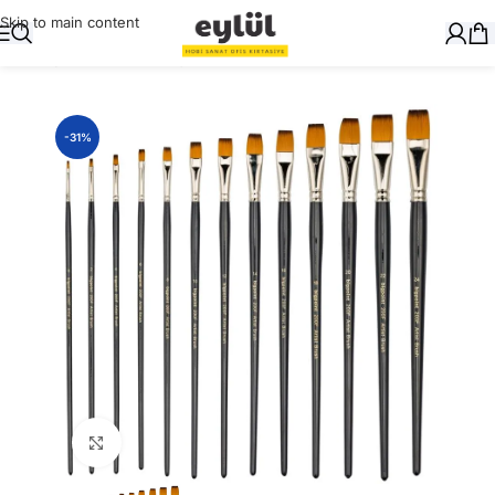
Skip to main content
Ana Sayfa
/
Sanatsal
/
Fırçalar
-31%
Büyütmek için tıklayın