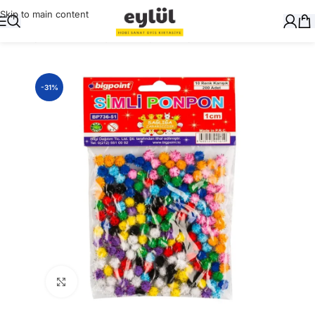
Skip to main content
Ana Sayfa
/
Okul Gereçleri
/
Ponpon ve Şöniller
-31%
Büyütmek için tıklayın