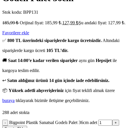
Stok kodu:
BPP131
185,99
₺
Orijinal fiyat: 185,99 ₺.
127,99
₺
Şu andaki fiyat: 127,99 ₺.
Favorilere ekle
✅
800 TL üzerindeki siparişlerde kargo ücretsizdir.
Altındaki
siparişlerde kargo ücreti
105 TL’dir.
🚚
Saat 14:00’e kadar verilen siparişler
aynı gün
Hepsijet
ile
kargoya teslim edilir.
↩️
Satın aldığınız ürünü 14 gün içinde iade edebilirsiniz.
📦
Yüksek adetli alışverişleriniz
için fiyat teklifi almak üzere
buraya
tıklayarak bizimle iletişime geçebilirsiniz.
288 adet stokta
Bigpoint Plastik Sanatsal Godelı Palet 36cm adet
-
+