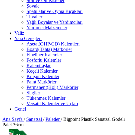
Soft ve Oil Pasteller
Şovale
Spatulalar ve Oyma Bıçakları
Tuvaller
Yağlı Boyalar ve Yardımcıları
Yardımcı Malzemeler
Valiz
Yazı Gereçleri
Asetat(OHP/CD) Kalemleri
Board(Tahta) Markörler
Fineliner Kalemler
Fosforlu Kalemler
Kalemtraşlar
Keçeli Kalemler
Kurşun Kalemler
Paint Markörler
Permanent(Koli) Markörler
Silgiler
Tükenmez Kalemler
Versatil Kalemler ve Uçları
Genel
Ana Sayfa
/
Sanatsal
/
Paletler
/
Bigpoint Plastik Sanatsal Godelı
Palet 36cm