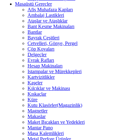
Masaüstü Gereçler
Afiş Muhafaza Kapları
Ambalaj Lastikleri
Ataşlar ve Ataşlıklar
Bant Kesme Makinaları
Bantlar
Bayrak Çeşitleri
Cetvelleri, Gönye, Pergel
Çöp Kovaları
Delgeçler
Evrak Rafları
Hesap Makinaları
Istampalar ve Mürekkepleri
Kartvizitlikler
Kaşeler
Kılçıklar ve Makinası
Kıskaçlar
Küre
Kutu Klasörler(Magazinlik)
Magnetler
Makaslar
Maket Bıçakları ve Yedekleri
Mantar Pano
Masa Kalemlikleri
Metal Perfore Ürünler