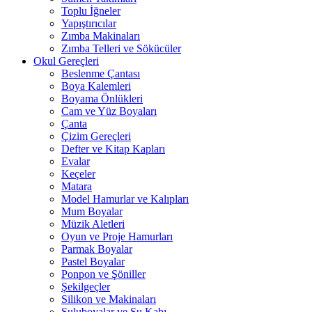
Toplu İğneler
Yapıştırıcılar
Zımba Makinaları
Zımba Telleri ve Sökücüler
Okul Gereçleri
Beslenme Çantası
Boya Kalemleri
Boyama Önlükleri
Cam ve Yüz Boyaları
Çanta
Çizim Gereçleri
Defter ve Kitap Kapları
Evalar
Keçeler
Matara
Model Hamurlar ve Kalıpları
Mum Boyalar
Müzik Aletleri
Oyun ve Proje Hamurları
Parmak Boyalar
Pastel Boyalar
Ponpon ve Şöniller
Şekilgeçler
Silikon ve Makinaları
Suluboyalar ve Su Kabı