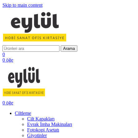
Skip to main content
Arama
0
0
öğe
0
öğe
Ciltleme
Cilt Kapakları
Evrak İmha Makinaları
Fotokopi Asetatı
Giyotinler