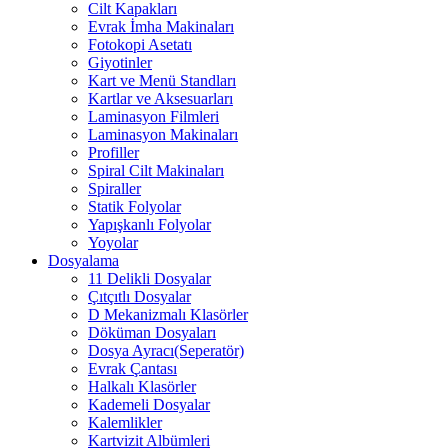
Cilt Kapakları
Evrak İmha Makinaları
Fotokopi Asetatı
Giyotinler
Kart ve Menü Standları
Kartlar ve Aksesuarları
Laminasyon Filmleri
Laminasyon Makinaları
Profiller
Spiral Cilt Makinaları
Spiraller
Statik Folyolar
Yapışkanlı Folyolar
Yoyolar
Dosyalama
11 Delikli Dosyalar
Çıtçıtlı Dosyalar
D Mekanizmalı Klasörler
Döküman Dosyaları
Dosya Ayracı(Seperatör)
Evrak Çantası
Halkalı Klasörler
Kademeli Dosyalar
Kalemlikler
Kartvizit Albümleri