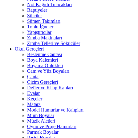
Not Kağıdı Tutacakları
Raptiyeler
Siliciler
Sümen Takımları
Toplu İğneler
Yapıştırıcılar
Zımba Makinaları
Zımba Telleri ve Sökücüler
Okul Gereçleri
Beslenme Çantası
Boya Kalemleri
Boyama Önlükleri
Cam ve Yüz Boyaları
Çanta
Çizim Gereçleri
Defter ve Kitap Kapları
Evalar
Keçeler
Matara
Model Hamurlar ve Kalıpları
Mum Boyalar
Müzik Aletleri
Oyun ve Proje Hamurları
Parmak Boyalar
Pastel Boyalar