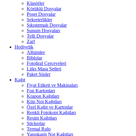
Klasörler
Körüklü Dosyalar
Poşet Dosyalar
Sekreterlikler
Sıkıştırmalı Dosyalar
Sunum Dosyaları
Telli Dosyalar
Zarf
Hediyelik
Albümler
Biblolar
Fotoğraf Çerçeveleri
Lüks Masa Setleri
Paket Süsler
Kağıt
Fiyat Etiketi ve Makinaları
Fon Kartonları
Krapon Kağıtları
Küp Not Kağıtları
Özel Kağıt ve Kartonlar
Renkli Fotokopi Kağıtları
Resim Kağıtları
Stickerlar
Termal Rulo
Yapışkanlı Not Kağıtları