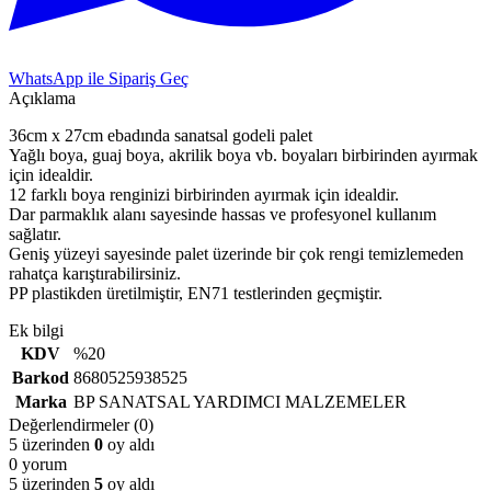
WhatsApp ile Sipariş Geç
Açıklama
36cm x 27cm ebadında sanatsal godeli palet
Yağlı boya, guaj boya, akrilik boya vb. boyaları birbirinden ayırmak
için idealdir.
12 farklı boya renginizi birbirinden ayırmak için idealdir.
Dar parmaklık alanı sayesinde hassas ve profesyonel kullanım
sağlatır.
Geniş yüzeyi sayesinde palet üzerinde bir çok rengi temizlemeden
rahatça karıştırabilirsiniz.
PP plastikden üretilmiştir, EN71 testlerinden geçmiştir.
Ek bilgi
KDV
%20
Barkod
8680525938525
Marka
BP SANATSAL YARDIMCI MALZEMELER
Değerlendirmeler (0)
5 üzerinden
0
oy aldı
0 yorum
5 üzerinden
5
oy aldı