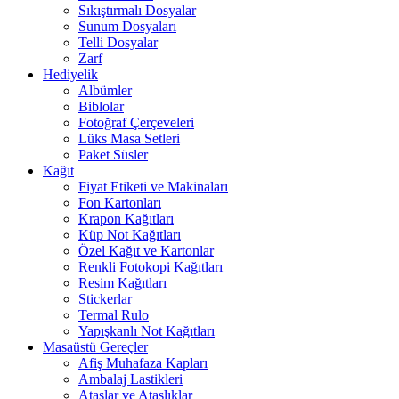
Sıkıştırmalı Dosyalar
Sunum Dosyaları
Telli Dosyalar
Zarf
Hediyelik
Albümler
Biblolar
Fotoğraf Çerçeveleri
Lüks Masa Setleri
Paket Süsler
Kağıt
Fiyat Etiketi ve Makinaları
Fon Kartonları
Krapon Kağıtları
Küp Not Kağıtları
Özel Kağıt ve Kartonlar
Renkli Fotokopi Kağıtları
Resim Kağıtları
Stickerlar
Termal Rulo
Yapışkanlı Not Kağıtları
Masaüstü Gereçler
Afiş Muhafaza Kapları
Ambalaj Lastikleri
Ataşlar ve Ataşlıklar