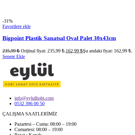
-31%
Favorilere ekle
Bigpoint Plastik Sanatsal Oval Palet 30x43cm
235,99
₺
Orijinal fiyat: 235,99 ₺.
162,99
₺
Şu andaki fiyat: 162,99 ₺.
Sepete Ekle
info@eylulhobi.com
0532 396 00 50
ÇALIŞMA SAATLERİMİZ
Pazartesi – Cuma: 08:00 – 19:00
Cumartesi: 08:00 – 19:00
Pazar : Kapalı