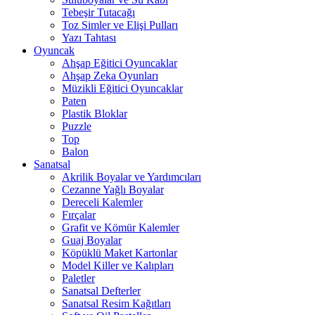
Tebeşir Tutacağı
Toz Simler ve Elişi Pulları
Yazı Tahtası
Oyuncak
Ahşap Eğitici Oyuncaklar
Ahşap Zeka Oyunları
Müzikli Eğitici Oyuncaklar
Paten
Plastik Bloklar
Puzzle
Top
Balon
Sanatsal
Akrilik Boyalar ve Yardımcıları
Cezanne Yağlı Boyalar
Dereceli Kalemler
Fırçalar
Grafit ve Kömür Kalemler
Guaj Boyalar
Köpüklü Maket Kartonlar
Model Killer ve Kalıpları
Paletler
Sanatsal Defterler
Sanatsal Resim Kağıtları