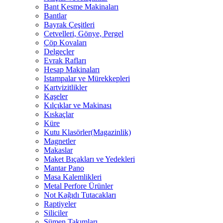
Bant Kesme Makinaları
Bantlar
Bayrak Çeşitleri
Cetvelleri, Gönye, Pergel
Çöp Kovaları
Delgeçler
Evrak Rafları
Hesap Makinaları
Istampalar ve Mürekkepleri
Kartvizitlikler
Kaşeler
Kılçıklar ve Makinası
Kıskaçlar
Küre
Kutu Klasörler(Magazinlik)
Magnetler
Makaslar
Maket Bıçakları ve Yedekleri
Mantar Pano
Masa Kalemlikleri
Metal Perfore Ürünler
Not Kağıdı Tutacakları
Raptiyeler
Siliciler
Sümen Takımları