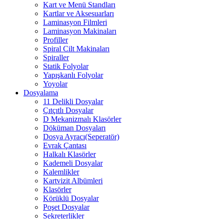
Kart ve Menü Standları
Kartlar ve Aksesuarları
Laminasyon Filmleri
Laminasyon Makinaları
Profiller
Spiral Cilt Makinaları
Spiraller
Statik Folyolar
Yapışkanlı Folyolar
Yoyolar
Dosyalama
11 Delikli Dosyalar
Çıtçıtlı Dosyalar
D Mekanizmalı Klasörler
Döküman Dosyaları
Dosya Ayracı(Seperatör)
Evrak Çantası
Halkalı Klasörler
Kademeli Dosyalar
Kalemlikler
Kartvizit Albümleri
Klasörler
Körüklü Dosyalar
Poşet Dosyalar
Sekreterlikler