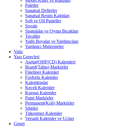
Model Killer ve Kalıpları
Paletler
Sanatsal Defterler
Sanatsal Resim Kağıtları
Soft ve Oil Pasteller
Şovale
Spatulalar ve Oyma Bıçakları
Tuvaller
Yağlı Boyalar ve Yardımcıları
Yardımcı Malzemeler
Valiz
Yazı Gereçleri
Asetat(OHP/CD) Kalemleri
Board(Tahta) Markörler
Fineliner Kalemler
Fosforlu Kalemler
Kalemtraşlar
Keçeli Kalemler
Kurşun Kalemler
Paint Markörler
Permanent(Koli) Markörler
Silgiler
Tükenmez Kalemler
Versatil Kalemler ve Uçları
Genel