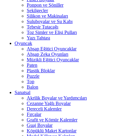
Ponpon ve Şöniller
Şekilgeçler
Silikon ve Makinaları
Suluboyalar ve Su Kabı
Tebeşir Tutacağı
Toz Simler ve Elişi Pulları
Yazı Tahtası
Oyuncak
Ahşap Eğitici Oyuncaklar
Ahşap Zeka Oyunları
Müzikli Eğitici Oyuncaklar
Paten
Plastik Bloklar
Puzzle
Top
Balon
Sanatsal
Akrilik Boyalar ve Yardımcıları
Cezanne Yağlı Boyalar
Dereceli Kalemler
Fırçalar
Grafit ve Kömür Kalemler
Guaj Boyalar
Köpüklü Maket Kartonlar