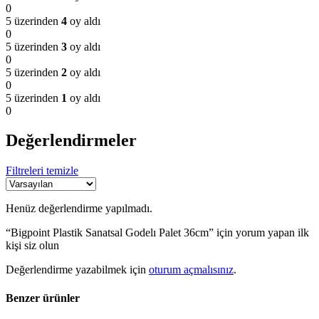
0
5 üzerinden
4
oy aldı
0
5 üzerinden
3
oy aldı
0
5 üzerinden
2
oy aldı
0
5 üzerinden
1
oy aldı
0
Değerlendirmeler
Filtreleri temizle
Henüz değerlendirme yapılmadı.
“Bigpoint Plastik Sanatsal Godelı Palet 36cm” için yorum yapan ilk
kişi siz olun
Değerlendirme yazabilmek için
oturum açmalısınız
.
Benzer ürünler