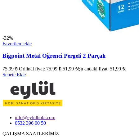
-32%
Favorilere ekle
Bigpoint Metal Öğrenci Pergeli 2 Parçalı
75,99
₺
Orijinal fiyat: 75,99 ₺.
51,99
₺
Şu andaki fiyat: 51,99 ₺.
Sepete Ekle
info@eylulhobi.com
0532 396 00 50
ÇALIŞMA SAATLERİMİZ