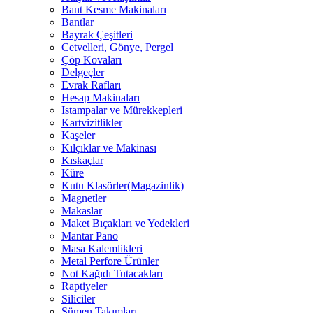
Bant Kesme Makinaları
Bantlar
Bayrak Çeşitleri
Cetvelleri, Gönye, Pergel
Çöp Kovaları
Delgeçler
Evrak Rafları
Hesap Makinaları
Istampalar ve Mürekkepleri
Kartvizitlikler
Kaşeler
Kılçıklar ve Makinası
Kıskaçlar
Küre
Kutu Klasörler(Magazinlik)
Magnetler
Makaslar
Maket Bıçakları ve Yedekleri
Mantar Pano
Masa Kalemlikleri
Metal Perfore Ürünler
Not Kağıdı Tutacakları
Raptiyeler
Siliciler
Sümen Takımları