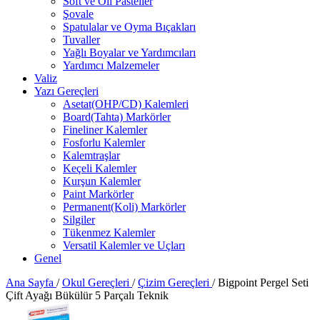
Soft ve Oil Pasteller
Şovale
Spatulalar ve Oyma Bıçakları
Tuvaller
Yağlı Boyalar ve Yardımcıları
Yardımcı Malzemeler
Valiz
Yazı Gereçleri
Asetat(OHP/CD) Kalemleri
Board(Tahta) Markörler
Fineliner Kalemler
Fosforlu Kalemler
Kalemtraşlar
Keçeli Kalemler
Kurşun Kalemler
Paint Markörler
Permanent(Koli) Markörler
Silgiler
Tükenmez Kalemler
Versatil Kalemler ve Uçları
Genel
Ana Sayfa
/
Okul Gereçleri
/
Çizim Gereçleri
/
Bigpoint Pergel Seti
Çift Ayağı Bükülür 5 Parçalı Teknik