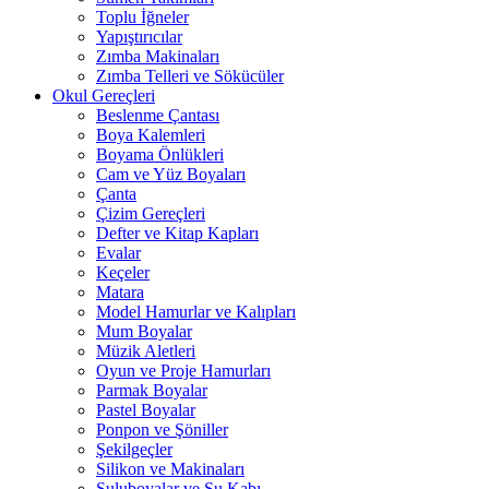
Toplu İğneler
Yapıştırıcılar
Zımba Makinaları
Zımba Telleri ve Sökücüler
Okul Gereçleri
Beslenme Çantası
Boya Kalemleri
Boyama Önlükleri
Cam ve Yüz Boyaları
Çanta
Çizim Gereçleri
Defter ve Kitap Kapları
Evalar
Keçeler
Matara
Model Hamurlar ve Kalıpları
Mum Boyalar
Müzik Aletleri
Oyun ve Proje Hamurları
Parmak Boyalar
Pastel Boyalar
Ponpon ve Şöniller
Şekilgeçler
Silikon ve Makinaları
Suluboyalar ve Su Kabı