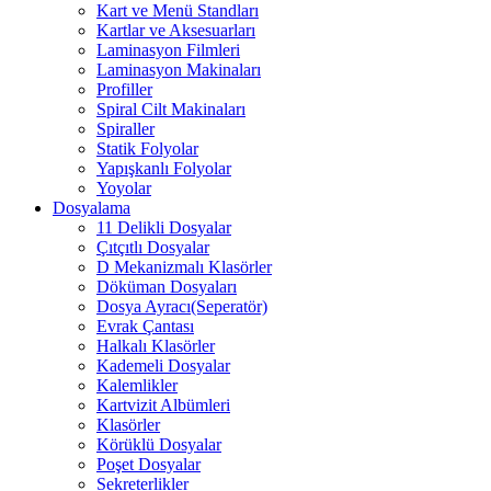
Kart ve Menü Standları
Kartlar ve Aksesuarları
Laminasyon Filmleri
Laminasyon Makinaları
Profiller
Spiral Cilt Makinaları
Spiraller
Statik Folyolar
Yapışkanlı Folyolar
Yoyolar
Dosyalama
11 Delikli Dosyalar
Çıtçıtlı Dosyalar
D Mekanizmalı Klasörler
Döküman Dosyaları
Dosya Ayracı(Seperatör)
Evrak Çantası
Halkalı Klasörler
Kademeli Dosyalar
Kalemlikler
Kartvizit Albümleri
Klasörler
Körüklü Dosyalar
Poşet Dosyalar
Sekreterlikler