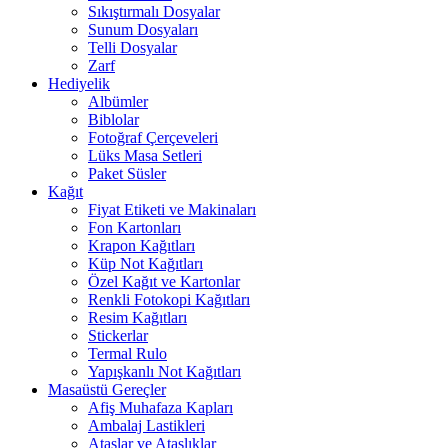
Sıkıştırmalı Dosyalar
Sunum Dosyaları
Telli Dosyalar
Zarf
Hediyelik
Albümler
Biblolar
Fotoğraf Çerçeveleri
Lüks Masa Setleri
Paket Süsler
Kağıt
Fiyat Etiketi ve Makinaları
Fon Kartonları
Krapon Kağıtları
Küp Not Kağıtları
Özel Kağıt ve Kartonlar
Renkli Fotokopi Kağıtları
Resim Kağıtları
Stickerlar
Termal Rulo
Yapışkanlı Not Kağıtları
Masaüstü Gereçler
Afiş Muhafaza Kapları
Ambalaj Lastikleri
Ataşlar ve Ataşlıklar