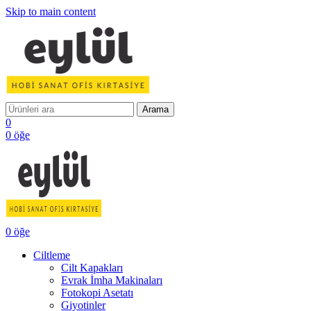
Skip to main content
Arama
0
0
öğe
0
öğe
Ciltleme
Cilt Kapakları
Evrak İmha Makinaları
Fotokopi Asetatı
Giyotinler