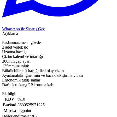
WhatsApp ile Sipariş Geç
Açıklama
Paslanmaz metal gövde
2 adet yedek uç
Uzatma bacağı
Çizim kalemi ve tutacağı
300mm çap ayarı
135mm uzunluk
Bükülebilir çift bacağı ile kolay çizim
Ayarlanabilir iğne, min ve bacak sıkıştırma vidası
Ergonomik tutuş sağlar
Darbelere karşı PP koruma kabı
Ek bilgi
KDV
%10
Barkod
8680525971225
Marka
bigpoint
Değerlendirmeler (0)