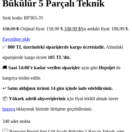
Bükülür 5 Parçalı Teknik
Stok kodu:
BP365-35
158,99
₺
Orijinal fiyat: 158,99 ₺.
108,99
₺
Şu andaki fiyat: 108,99 ₺.
Favorilere ekle
✅
800 TL üzerindeki siparişlerde kargo ücretsizdir.
Altındaki
siparişlerde kargo ücreti
105 TL’dir.
🚚
Saat 14:00’e kadar verilen siparişler
aynı gün
Hepsijet
ile
kargoya teslim edilir.
↩️
Satın aldığınız ürünü 14 gün içinde iade edebilirsiniz.
📦
Yüksek adetli alışverişleriniz
için fiyat teklifi almak üzere
buraya
tıklayarak bizimle iletişime geçebilirsiniz.
348 adet stokta
Bigpoint Pergel Seti Çift Ayağı Bükülür 5 Parçalı Teknik adet
-