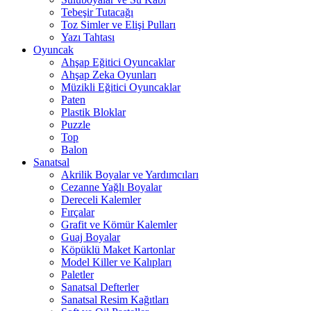
Tebeşir Tutacağı
Toz Simler ve Elişi Pulları
Yazı Tahtası
Oyuncak
Ahşap Eğitici Oyuncaklar
Ahşap Zeka Oyunları
Müzikli Eğitici Oyuncaklar
Paten
Plastik Bloklar
Puzzle
Top
Balon
Sanatsal
Akrilik Boyalar ve Yardımcıları
Cezanne Yağlı Boyalar
Dereceli Kalemler
Fırçalar
Grafit ve Kömür Kalemler
Guaj Boyalar
Köpüklü Maket Kartonlar
Model Killer ve Kalıpları
Paletler
Sanatsal Defterler
Sanatsal Resim Kağıtları