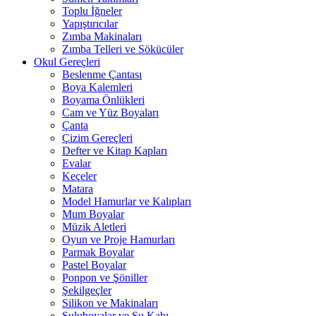
Toplu İğneler
Yapıştırıcılar
Zımba Makinaları
Zımba Telleri ve Sökücüler
Okul Gereçleri
Beslenme Çantası
Boya Kalemleri
Boyama Önlükleri
Cam ve Yüz Boyaları
Çanta
Çizim Gereçleri
Defter ve Kitap Kapları
Evalar
Keçeler
Matara
Model Hamurlar ve Kalıpları
Mum Boyalar
Müzik Aletleri
Oyun ve Proje Hamurları
Parmak Boyalar
Pastel Boyalar
Ponpon ve Şöniller
Şekilgeçler
Silikon ve Makinaları
Suluboyalar ve Su Kabı