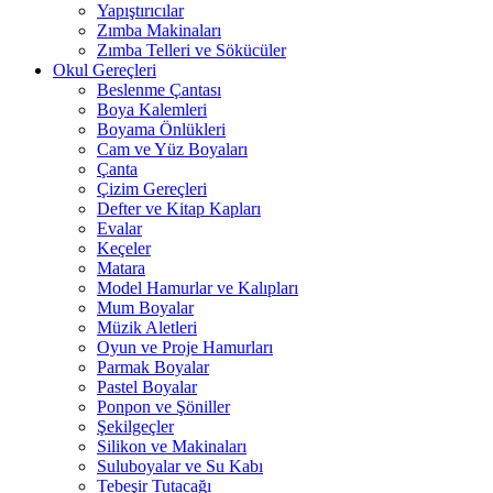
Yapıştırıcılar
Zımba Makinaları
Zımba Telleri ve Sökücüler
Okul Gereçleri
Beslenme Çantası
Boya Kalemleri
Boyama Önlükleri
Cam ve Yüz Boyaları
Çanta
Çizim Gereçleri
Defter ve Kitap Kapları
Evalar
Keçeler
Matara
Model Hamurlar ve Kalıpları
Mum Boyalar
Müzik Aletleri
Oyun ve Proje Hamurları
Parmak Boyalar
Pastel Boyalar
Ponpon ve Şöniller
Şekilgeçler
Silikon ve Makinaları
Suluboyalar ve Su Kabı
Tebeşir Tutacağı