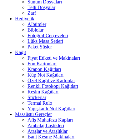
Sunum Dosyaları
Telli Dosyalar
Zarf
Hediyelik
Albümler
Biblolar
Fotoğraf Çerçeveleri
Lüks Masa Setleri
Paket Süsler
Kağıt
Fiyat Etiketi ve Makinaları
Fon Kartonları
Krapon Kağıtları
Küp Not Kağıtları
Özel Kağıt ve Kartonlar
Renkli Fotokopi Kağıtları
Resim Kağıtları
Stickerlar
Termal Rulo
Yapışkanlı Not Kağıtları
Masaüstü Gereçler
Afiş Muhafaza Kapları
Ambalaj Lastikleri
Ataşlar ve Ataşlıklar
Bant Kesme Makinaları