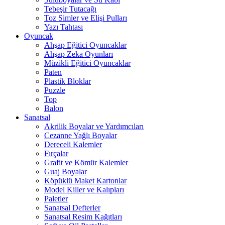
Tebeşir Tutacağı
Toz Simler ve Elişi Pulları
Yazı Tahtası
Oyuncak
Ahşap Eğitici Oyuncaklar
Ahşap Zeka Oyunları
Müzikli Eğitici Oyuncaklar
Paten
Plastik Bloklar
Puzzle
Top
Balon
Sanatsal
Akrilik Boyalar ve Yardımcıları
Cezanne Yağlı Boyalar
Dereceli Kalemler
Fırçalar
Grafit ve Kömür Kalemler
Guaj Boyalar
Köpüklü Maket Kartonlar
Model Killer ve Kalıpları
Paletler
Sanatsal Defterler
Sanatsal Resim Kağıtları