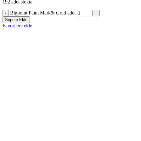
192 adet stokta
Bigpoint Paınt Markör Gold adet
-
+
Sepete Ekle
Favorilere ekle