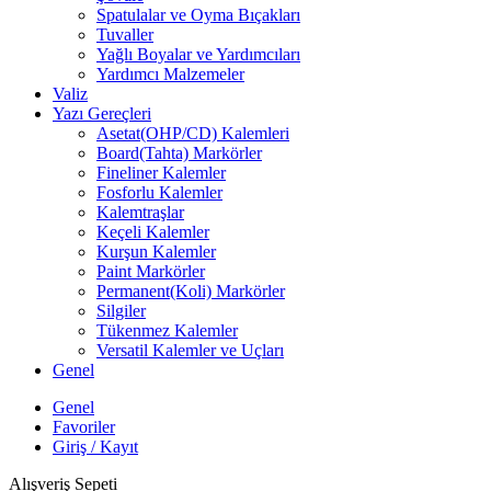
Spatulalar ve Oyma Bıçakları
Tuvaller
Yağlı Boyalar ve Yardımcıları
Yardımcı Malzemeler
Valiz
Yazı Gereçleri
Asetat(OHP/CD) Kalemleri
Board(Tahta) Markörler
Fineliner Kalemler
Fosforlu Kalemler
Kalemtraşlar
Keçeli Kalemler
Kurşun Kalemler
Paint Markörler
Permanent(Koli) Markörler
Silgiler
Tükenmez Kalemler
Versatil Kalemler ve Uçları
Genel
Genel
Favoriler
Giriş / Kayıt
Alışveriş Sepeti