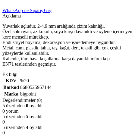
WhatsApp ile Sipariş Geç
Açıklama
Yuvarlak uçludur, 2-4.9 mm aralığında çizim kalınlığı.
Özel solmayan, az kokulu, suya karşı dayanıklı ve xylene içermeyen
kore menşeili mürekkep.
Endüstriyel boyama, dekorasyon ve işaretlemeye uygundur.
Metal, cam, plastik, tahta, taş, kağıt, deri, tekstil gibi çok çeşitli
yüzeylerde kullanılabilir.
Kalıcıdır, tüm hava koşullarına karşı dayanıklı mürekkep.
EN71 testlerinden geçmiştir.
Ek bilgi
KDV
%20
Barkod
8680525957144
Marka
bigpoint
Değerlendirmeler (0)
5 üzerinden
0
oy aldı
0 yorum
5 üzerinden
5
oy aldı
0
5 üzerinden
4
oy aldı
0