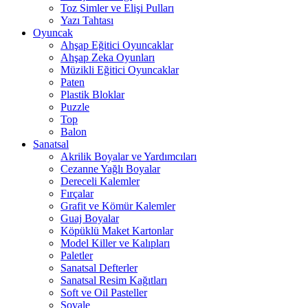
Toz Simler ve Elişi Pulları
Yazı Tahtası
Oyuncak
Ahşap Eğitici Oyuncaklar
Ahşap Zeka Oyunları
Müzikli Eğitici Oyuncaklar
Paten
Plastik Bloklar
Puzzle
Top
Balon
Sanatsal
Akrilik Boyalar ve Yardımcıları
Cezanne Yağlı Boyalar
Dereceli Kalemler
Fırçalar
Grafit ve Kömür Kalemler
Guaj Boyalar
Köpüklü Maket Kartonlar
Model Killer ve Kalıpları
Paletler
Sanatsal Defterler
Sanatsal Resim Kağıtları
Soft ve Oil Pasteller
Şovale