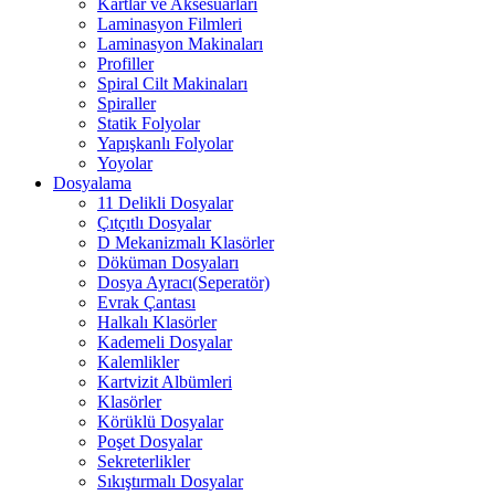
Kartlar ve Aksesuarları
Laminasyon Filmleri
Laminasyon Makinaları
Profiller
Spiral Cilt Makinaları
Spiraller
Statik Folyolar
Yapışkanlı Folyolar
Yoyolar
Dosyalama
11 Delikli Dosyalar
Çıtçıtlı Dosyalar
D Mekanizmalı Klasörler
Döküman Dosyaları
Dosya Ayracı(Seperatör)
Evrak Çantası
Halkalı Klasörler
Kademeli Dosyalar
Kalemlikler
Kartvizit Albümleri
Klasörler
Körüklü Dosyalar
Poşet Dosyalar
Sekreterlikler
Sıkıştırmalı Dosyalar