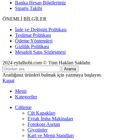
Banka Hesap Bilgilerimiz
Sipariş Takibi
ÖNEMLİ BİLGİLER
İade ve Değişim Politikası
Teslimat Politikası
Ödeme Yöntemleri
Gizlilik Politikası
Mesafeli Satış Sözleşmesi
2024 eylulhobi.com © Tüm Hakları Saklıdır.
Arama
Aradığınız ürünleri bulmak için yazmaya başlayın.
Kapat
Menü
Kategoriler
Ciltleme
Cilt Kapakları
Evrak İmha Makinaları
Fotokopi Asetatı
Giyotinler
Kart ve Menü Standları