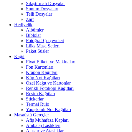
Sıkıştırmalı Dosyalar
Sunum Dosyaları
Telli Dosyalar
Zarf
Hediyelik
Albümler
Biblolar
Fotoğraf Çerçeveleri
Lüks Masa Setleri
Paket Süsler
Kağıt
Fiyat Etiketi ve Makinaları
Fon Kartonları
Krapon Kağıtları
Küp Not Kağıtları
Özel Kağıt ve Kartonlar
Renkli Fotokopi Kağıtları
Resim Kağıtları
Stickerlar
Termal Rulo
Yapışkanlı Not Kağıtları
Masaüstü Gereçler
Afiş Muhafaza Kapları
Ambalaj Lastikleri
Ataşlar ve Ataşlıklar