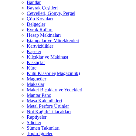
Bantlar
Bayrak Çeşitleri
Cetvelleri, Gönye, Pergel
Çöp Kovaları
Delgeçler
Evrak Rafları
Hesap Makinaları
Istampalar ve Mürekkepleri
Kartvizitlikler
Kaşeler
Kılçıklar ve Makinası
Kıskaçlar
Küre
Kutu Klasörler(Magazinlik)
Magnetler
Makaslar
Maket Bıçakları ve Yedekleri
Mantar Pano
Masa Kalemlikleri
Metal Perfore Ürünler
Not Kağıdı Tutacakları
Raptiyeler
Siliciler
Sümen Takımları
Toplu İğneler