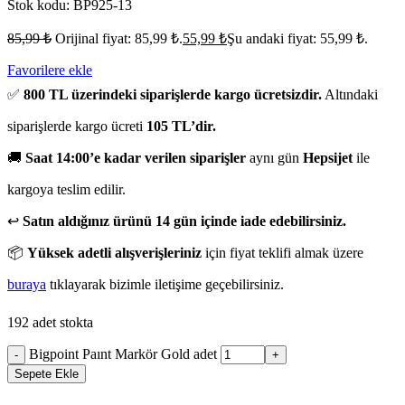
Stok kodu:
BP925-13
85,99
₺
Orijinal fiyat: 85,99 ₺.
55,99
₺
Şu andaki fiyat: 55,99 ₺.
Favorilere ekle
✅
800 TL üzerindeki siparişlerde kargo ücretsizdir.
Altındaki
siparişlerde kargo ücreti
105 TL’dir.
🚚
Saat 14:00’e kadar verilen siparişler
aynı gün
Hepsijet
ile
kargoya teslim edilir.
↩️
Satın aldığınız ürünü 14 gün içinde iade edebilirsiniz.
📦
Yüksek adetli alışverişleriniz
için fiyat teklifi almak üzere
buraya
tıklayarak bizimle iletişime geçebilirsiniz.
192 adet stokta
Bigpoint Paınt Markör Gold adet
-
+
Sepete Ekle