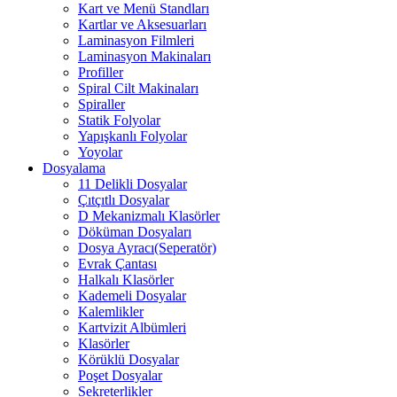
Kart ve Menü Standları
Kartlar ve Aksesuarları
Laminasyon Filmleri
Laminasyon Makinaları
Profiller
Spiral Cilt Makinaları
Spiraller
Statik Folyolar
Yapışkanlı Folyolar
Yoyolar
Dosyalama
11 Delikli Dosyalar
Çıtçıtlı Dosyalar
D Mekanizmalı Klasörler
Döküman Dosyaları
Dosya Ayracı(Seperatör)
Evrak Çantası
Halkalı Klasörler
Kademeli Dosyalar
Kalemlikler
Kartvizit Albümleri
Klasörler
Körüklü Dosyalar
Poşet Dosyalar
Sekreterlikler