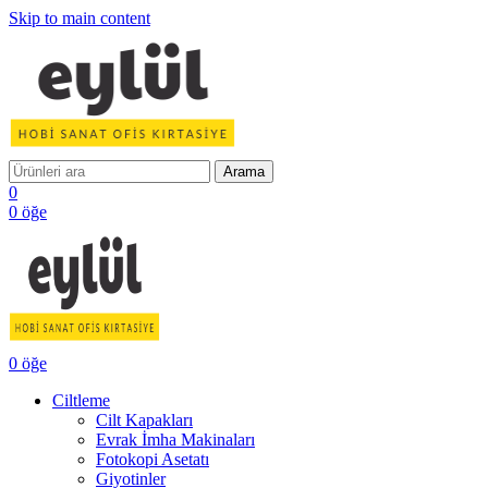
Skip to main content
Arama
0
0
öğe
0
öğe
Ciltleme
Cilt Kapakları
Evrak İmha Makinaları
Fotokopi Asetatı
Giyotinler