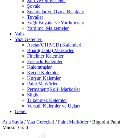
Soft ve Oil Pasteller
Şovale
Spatulalar ve Oyma Bıçakları
Tuvaller
Yağlı Boyalar ve Yardımcıları
Yardımcı Malzemeler
Valiz
Yazı Gereçleri
Asetat(OHP/CD) Kalemleri
Board(Tahta) Markörler
Fineliner Kalemler
Fosforlu Kalemler
Kalemtraşlar
Keçeli Kalemler
Kurşun Kalemler
Paint Markörler
Permanent(Koli) Markörler
Silgiler
Tükenmez Kalemler
Versatil Kalemler ve Uçları
Genel
Ana Sayfa
/
Yazı Gereçleri
/
Paint Markörler
/
Bigpoint Paınt
Markör Gold