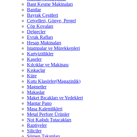
Bant Kesme Makinaları
Bantlar
Bayrak Çeşitleri
Cetvelleri, Gönye, Pergel
Çöp Kovaları
Delgeçler
Evrak Rafları
Hesap Makinaları
Istampalar ve Mürekkepleri
Kartvizitlikler
Kaşeler
Kılçıklar ve Makinası
Kıskaçlar
Küre
Kutu Klasörler(Magazinlik)
Magnetler
Makaslar
Maket Bıçakları ve Yedekleri
Mantar Pano
Masa Kalemlikleri
Metal Perfore Ürünler
Not Kağıdı Tutacakları
Raptiyeler
Siliciler
Sümen Takımları