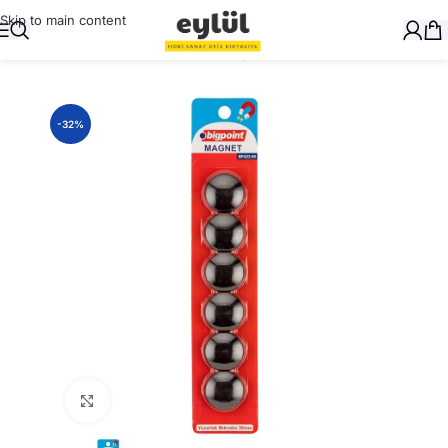
Skip to main content
Ana Sayfa
/
Masaüstü Gereçler
/
Magnetler
-32%
Büyütmek için tıklayın