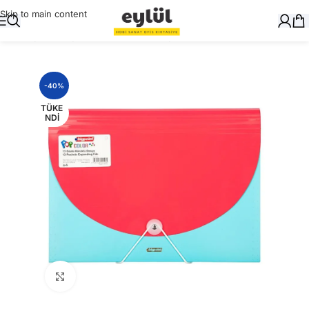
Skip to main content
Ana Sayfa
/
Dosyalama
/
Körüklü Dosyalar
-40%
TÜKE
NDI
Büyütmek için tıklayın