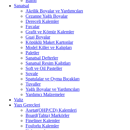
Balon
Sanatsal
Akrilik Boyalar ve Yardımcıları
Cezanne Yağlı Boyalar
Dereceli Kalemler
Fırçalar
Grafit ve Kömür Kalemler
Guaj Boyalar
Köpüklü Maket Kartonlar
Model Killer ve Kalıpları
Paletler
Sanatsal Defterler
Sanatsal Resim Kağıtları
Soft ve Oil Pasteller
Şovale
Spatulalar ve Oyma Bıçakları
Tuvaller
Yağlı Boyalar ve Yardımcıları
Yardımcı Malzemeler
Valiz
Yazı Gereçleri
Asetat(OHP/CD) Kalemleri
Board(Tahta) Markörler
Fineliner Kalemler
Fosforlu Kalemler