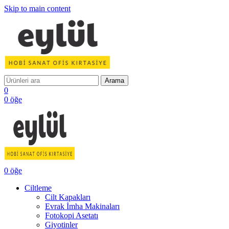
Skip to main content
Arama
0
0
öğe
0
öğe
Ciltleme
Cilt Kapakları
Evrak İmha Makinaları
Fotokopi Asetatı
Giyotinler