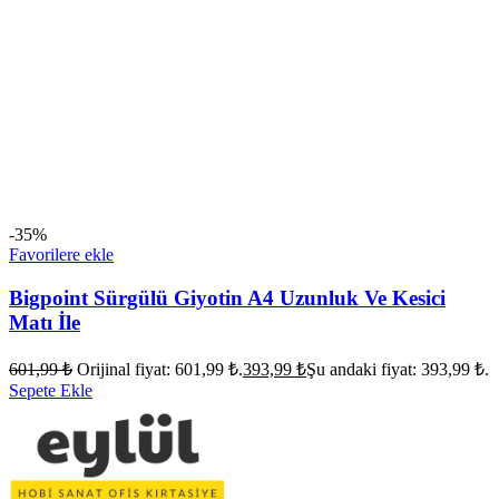
-35%
Favorilere ekle
Bigpoint Sürgülü Giyotin A4 Uzunluk Ve Kesici
Matı İle
601,99
₺
Orijinal fiyat: 601,99 ₺.
393,99
₺
Şu andaki fiyat: 393,99 ₺.
Sepete Ekle