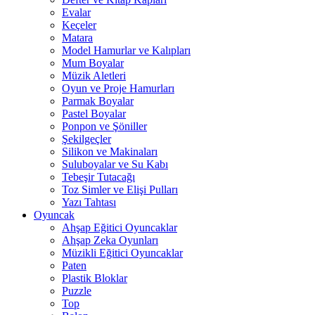
Evalar
Keçeler
Matara
Model Hamurlar ve Kalıpları
Mum Boyalar
Müzik Aletleri
Oyun ve Proje Hamurları
Parmak Boyalar
Pastel Boyalar
Ponpon ve Şöniller
Şekilgeçler
Silikon ve Makinaları
Suluboyalar ve Su Kabı
Tebeşir Tutacağı
Toz Simler ve Elişi Pulları
Yazı Tahtası
Oyuncak
Ahşap Eğitici Oyuncaklar
Ahşap Zeka Oyunları
Müzikli Eğitici Oyuncaklar
Paten
Plastik Bloklar
Puzzle
Top