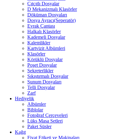
Çıtçıtlı Dosyalar
D Mekanizmalı Klasörler
Döküman Dosyaları
Dosya Ayracı(Seperatör)
Evrak Çantası
Halkalı Klasörler
Kademeli Dosyalar
Kalemlikler
Kartvizit Albümleri
Klasörler
Körüklü Dosyalar
Poşet Dosyalar
Sekreterlikler
Sıkıştırmalı Dosyalar
Sunum Dosyaları
Telli Dosyalar
Zarf
Hediyelik
Albümler
Biblolar
Fotoğraf Çerçeveleri
Lüks Masa Setleri
Paket Süsler
Kağıt
Fiyat Etiketi ve Makinaları