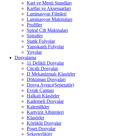
Kart ve Menü Standları
Kartlar ve Aksesuarları
Laminasyon Filmleri
Laminasyon Makinaları
Profiller
Spiral Cilt Makinaları
Spiraller
Statik Folyolar
Yapışkanlı Folyolar
Yoyolar
Dosyalama
11 Delikli Dosyalar
Çıtçıtlı Dosyalar
D Mekanizmalı Klasörler
Döküman Dosyaları
Dosya Ayracı(Seperatör)
Evrak Çantası
Halkalı Klasörler
Kademeli Dosyalar
Kalemlikler
Kartvizit Albümleri
Klasörler
Körüklü Dosyalar
Poşet Dosyalar
Sekreterlikler