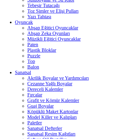
Tebeşir Tutacağı
Toz Simler ve Elişi Pulları
Yazı Tahtası
Oyuncak
Ahşap Eğitici Oyuncaklar
Ahşap Zeka Oyunları
Müzikli Eğitici Oyuncaklar
Paten
Plastik Bloklar
Puzzle
Top
Balon
Sanatsal
Akrilik Boyalar ve Yardımcıları
Cezanne Yağlı Boyalar
Dereceli Kalemler
Fırçalar
Grafit ve Kömür Kalemler
Guaj Boyalar
Köpüklü Maket Kartonlar
Model Killer ve Kalıpları
Paletler
Sanatsal Defterler
Sanatsal Resim Kağıtları