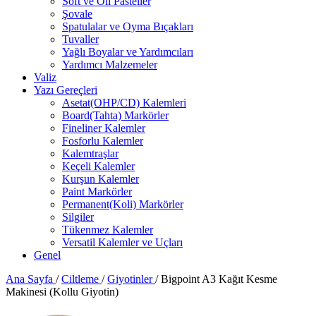
Soft ve Oil Pasteller
Şovale
Spatulalar ve Oyma Bıçakları
Tuvaller
Yağlı Boyalar ve Yardımcıları
Yardımcı Malzemeler
Valiz
Yazı Gereçleri
Asetat(OHP/CD) Kalemleri
Board(Tahta) Markörler
Fineliner Kalemler
Fosforlu Kalemler
Kalemtraşlar
Keçeli Kalemler
Kurşun Kalemler
Paint Markörler
Permanent(Koli) Markörler
Silgiler
Tükenmez Kalemler
Versatil Kalemler ve Uçları
Genel
Ana Sayfa
/
Ciltleme
/
Giyotinler
/
Bigpoint A3 Kağıt Kesme
Makinesi (Kollu Giyotin)