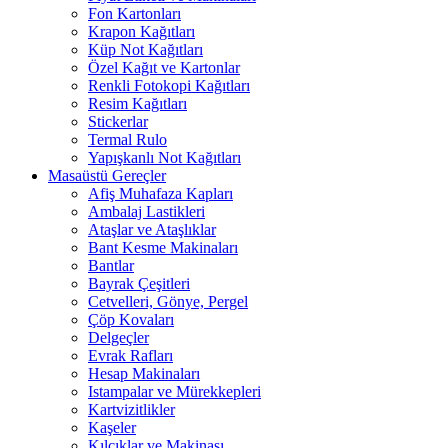
Fon Kartonları
Krapon Kağıtları
Küp Not Kağıtları
Özel Kağıt ve Kartonlar
Renkli Fotokopi Kağıtları
Resim Kağıtları
Stickerlar
Termal Rulo
Yapışkanlı Not Kağıtları
Masaüstü Gereçler
Afiş Muhafaza Kapları
Ambalaj Lastikleri
Ataşlar ve Ataşlıklar
Bant Kesme Makinaları
Bantlar
Bayrak Çeşitleri
Cetvelleri, Gönye, Pergel
Çöp Kovaları
Delgeçler
Evrak Rafları
Hesap Makinaları
Istampalar ve Mürekkepleri
Kartvizitlikler
Kaşeler
Kılçıklar ve Makinası