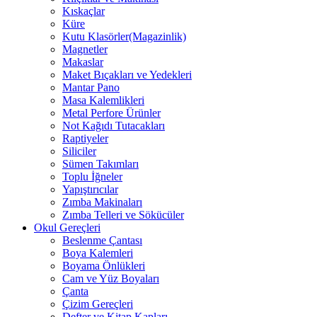
Kıskaçlar
Küre
Kutu Klasörler(Magazinlik)
Magnetler
Makaslar
Maket Bıçakları ve Yedekleri
Mantar Pano
Masa Kalemlikleri
Metal Perfore Ürünler
Not Kağıdı Tutacakları
Raptiyeler
Siliciler
Sümen Takımları
Toplu İğneler
Yapıştırıcılar
Zımba Makinaları
Zımba Telleri ve Sökücüler
Okul Gereçleri
Beslenme Çantası
Boya Kalemleri
Boyama Önlükleri
Cam ve Yüz Boyaları
Çanta
Çizim Gereçleri
Defter ve Kitap Kapları