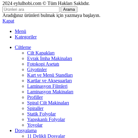
2024 eylulhobi.com © Tüm Hakları Saklıdır.
Arama
Aradığınız ürünleri bulmak için yazmaya başlayın.
Kapat
Menü
Kategoriler
Ciltleme
Cilt Kapakları
Evrak İmha Makinaları
Fotokopi Asetatı
Giyotinler
Kart ve Menü Standları
Kartlar ve Aksesuarları
Laminasyon Filmleri
Laminasyon Makinaları
Profiller
Spiral Cilt Makinaları
Spiraller
Statik Folyolar
Yapışkanlı Folyolar
Yoyolar
Dosyalama
11 Delikli Dosyalar