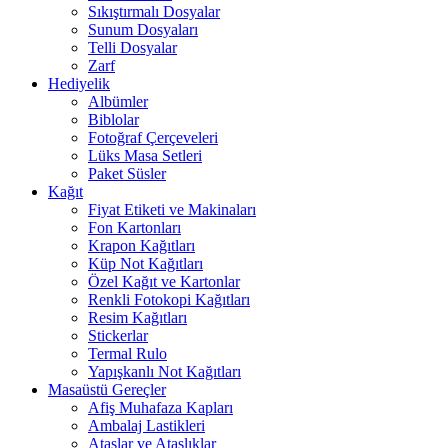
Sıkıştırmalı Dosyalar
Sunum Dosyaları
Telli Dosyalar
Zarf
Hediyelik
Albümler
Biblolar
Fotoğraf Çerçeveleri
Lüks Masa Setleri
Paket Süsler
Kağıt
Fiyat Etiketi ve Makinaları
Fon Kartonları
Krapon Kağıtları
Küp Not Kağıtları
Özel Kağıt ve Kartonlar
Renkli Fotokopi Kağıtları
Resim Kağıtları
Stickerlar
Termal Rulo
Yapışkanlı Not Kağıtları
Masaüstü Gereçler
Afiş Muhafaza Kapları
Ambalaj Lastikleri
Ataşlar ve Ataşlıklar