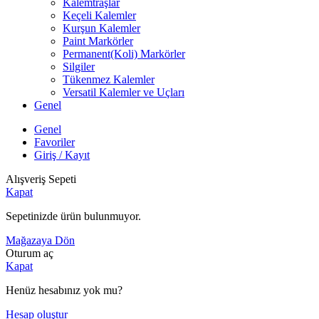
Kalemtraşlar
Keçeli Kalemler
Kurşun Kalemler
Paint Markörler
Permanent(Koli) Markörler
Silgiler
Tükenmez Kalemler
Versatil Kalemler ve Uçları
Genel
Genel
Favoriler
Giriş / Kayıt
Alışveriş Sepeti
Kapat
Sepetinizde ürün bulunmuyor.
Mağazaya Dön
Oturum aç
Kapat
Henüz hesabınız yok mu?
Hesap oluştur