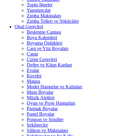
Toplu İğneler
Yapıştırıcılar
Zımba Makinaları
Zımba Telleri ve Sökücüler
Okul Gereçleri
Beslenme Çantası
Boya Kalemleri
Boyama Önlükleri
Cam ve Yüz Boyaları
Çanta
Çizim Gereçleri
Defter ve Kitap Kapları
Evalar
Keçeler
Matara
Model Hamurlar ve Kalıpları
Mum Boyalar
Müzik Aletleri
Oyun ve Proje Hamurları
Parmak Boyalar
Pastel Boyalar
Ponpon ve Şöniller
Şekilgeçler
Silikon ve Makinaları
Suluboyalar ve Su Kabı