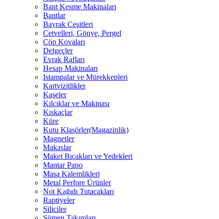
Bant Kesme Makinaları
Bantlar
Bayrak Çeşitleri
Cetvelleri, Gönye, Pergel
Çöp Kovaları
Delgeçler
Evrak Rafları
Hesap Makinaları
Istampalar ve Mürekkepleri
Kartvizitlikler
Kaşeler
Kılçıklar ve Makinası
Kıskaçlar
Küre
Kutu Klasörler(Magazinlik)
Magnetler
Makaslar
Maket Bıçakları ve Yedekleri
Mantar Pano
Masa Kalemlikleri
Metal Perfore Ürünler
Not Kağıdı Tutacakları
Raptiyeler
Siliciler
Sümen Takımları