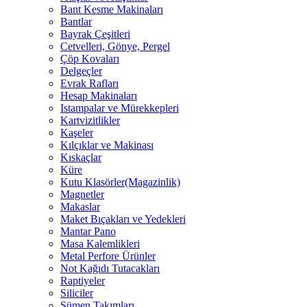
Bant Kesme Makinaları
Bantlar
Bayrak Çeşitleri
Cetvelleri, Gönye, Pergel
Çöp Kovaları
Delgeçler
Evrak Rafları
Hesap Makinaları
Istampalar ve Mürekkepleri
Kartvizitlikler
Kaşeler
Kılçıklar ve Makinası
Kıskaçlar
Küre
Kutu Klasörler(Magazinlik)
Magnetler
Makaslar
Maket Bıçakları ve Yedekleri
Mantar Pano
Masa Kalemlikleri
Metal Perfore Ürünler
Not Kağıdı Tutacakları
Raptiyeler
Siliciler
Sümen Takımları