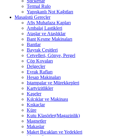
Stickerlar
Termal Rulo
Yapışkanlı Not Kağıtları
Masaüstü Gereçler
Afiş Muhafaza Kapları
Ambalaj Lastikleri
Ataşlar ve Ataşlıklar
Bant Kesme Makinaları
Bantlar
Bayrak Çeşitleri
Cetvelleri, Gönye, Pergel
Çöp Kovaları
Delgeçler
Evrak Rafları
Hesap Makinaları
Istampalar ve Mürekkepleri
Kartvizitlikler
Kaşeler
Kılçıklar ve Makinası
Kıskaçlar
Küre
Kutu Klasörler(Magazinlik)
Magnetler
Makaslar
Maket Bıçakları ve Yedekleri