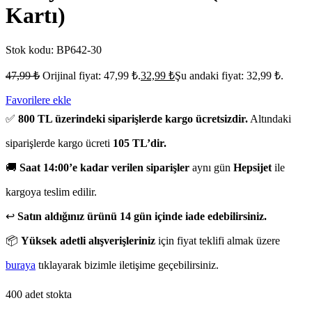
Kartı)
Stok kodu:
BP642-30
47,99
₺
Orijinal fiyat: 47,99 ₺.
32,99
₺
Şu andaki fiyat: 32,99 ₺.
Favorilere ekle
✅
800 TL üzerindeki siparişlerde kargo ücretsizdir.
Altındaki
siparişlerde kargo ücreti
105 TL’dir.
🚚
Saat 14:00’e kadar verilen siparişler
aynı gün
Hepsijet
ile
kargoya teslim edilir.
↩️
Satın aldığınız ürünü 14 gün içinde iade edebilirsiniz.
📦
Yüksek adetli alışverişleriniz
için fiyat teklifi almak üzere
buraya
tıklayarak bizimle iletişime geçebilirsiniz.
400 adet stokta