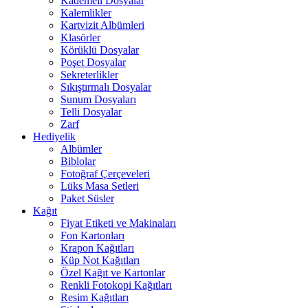
Kademeli Dosyalar
Kalemlikler
Kartvizit Albümleri
Klasörler
Körüklü Dosyalar
Poşet Dosyalar
Sekreterlikler
Sıkıştırmalı Dosyalar
Sunum Dosyaları
Telli Dosyalar
Zarf
Hediyelik
Albümler
Biblolar
Fotoğraf Çerçeveleri
Lüks Masa Setleri
Paket Süsler
Kağıt
Fiyat Etiketi ve Makinaları
Fon Kartonları
Krapon Kağıtları
Küp Not Kağıtları
Özel Kağıt ve Kartonlar
Renkli Fotokopi Kağıtları
Resim Kağıtları