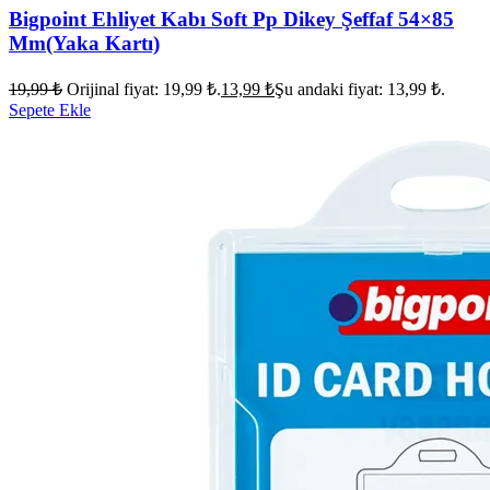
Bigpoint Ehliyet Kabı Soft Pp Dikey Şeffaf 54×85
Mm(Yaka Kartı)
19,99
₺
Orijinal fiyat: 19,99 ₺.
13,99
₺
Şu andaki fiyat: 13,99 ₺.
Sepete Ekle