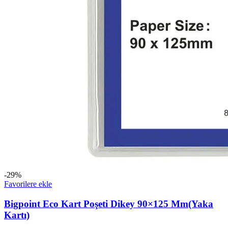
-29%
Favorilere ekle
Bigpoint Eco Kart Poşeti Dikey 90×125 Mm(Yaka
Kartı)