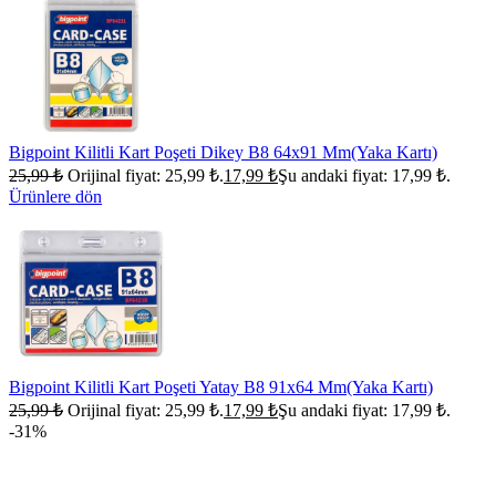
Bigpoint Kilitli Kart Poşeti Dikey B8 64x91 Mm(Yaka Kartı)
25,99
₺
Orijinal fiyat: 25,99 ₺.
17,99
₺
Şu andaki fiyat: 17,99 ₺.
Ürünlere dön
Bigpoint Kilitli Kart Poşeti Yatay B8 91x64 Mm(Yaka Kartı)
25,99
₺
Orijinal fiyat: 25,99 ₺.
17,99
₺
Şu andaki fiyat: 17,99 ₺.
-31%