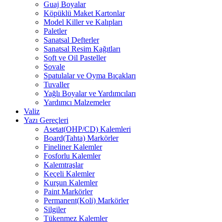
Guaj Boyalar
Köpüklü Maket Kartonlar
Model Killer ve Kalıpları
Paletler
Sanatsal Defterler
Sanatsal Resim Kağıtları
Soft ve Oil Pasteller
Şovale
Spatulalar ve Oyma Bıçakları
Tuvaller
Yağlı Boyalar ve Yardımcıları
Yardımcı Malzemeler
Valiz
Yazı Gereçleri
Asetat(OHP/CD) Kalemleri
Board(Tahta) Markörler
Fineliner Kalemler
Fosforlu Kalemler
Kalemtraşlar
Keçeli Kalemler
Kurşun Kalemler
Paint Markörler
Permanent(Koli) Markörler
Silgiler
Tükenmez Kalemler