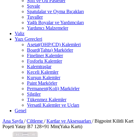
Soft ve Oil Pasteller
Şovale
Spatulalar ve Oyma Bıçakları
Tuvaller
Yağlı Boyalar ve Yardımcıları
Yardımcı Malzemeler
Valiz
Yazı Gereçleri
Asetat(OHP/CD) Kalemleri
Board(Tahta) Markörler
Fineliner Kalemler
Fosforlu Kalemler
Kalemtraşlar
Keçeli Kalemler
Kurşun Kalemler
Paint Markörler
Permanent(Koli) Markörler
Silgiler
Tükenmez Kalemler
Versatil Kalemler ve Uçları
Genel
Ana Sayfa
/
Ciltleme
/
Kartlar ve Aksesuarları
/
Bigpoint Kilitli Kart
Poşeti Yatay B7 128×91 Mm(Yaka Kartı)