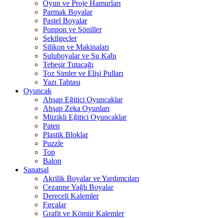
Oyun ve Proje Hamurları
Parmak Boyalar
Pastel Boyalar
Ponpon ve Şöniller
Şekilgeçler
Silikon ve Makinaları
Suluboyalar ve Su Kabı
Tebeşir Tutacağı
Toz Simler ve Elişi Pulları
Yazı Tahtası
Oyuncak
Ahşap Eğitici Oyuncaklar
Ahşap Zeka Oyunları
Müzikli Eğitici Oyuncaklar
Paten
Plastik Bloklar
Puzzle
Top
Balon
Sanatsal
Akrilik Boyalar ve Yardımcıları
Cezanne Yağlı Boyalar
Dereceli Kalemler
Fırçalar
Grafit ve Kömür Kalemler