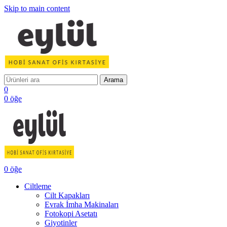
Skip to main content
Arama
0
0
öğe
0
öğe
Ciltleme
Cilt Kapakları
Evrak İmha Makinaları
Fotokopi Asetatı
Giyotinler