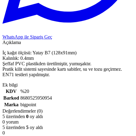
WhatsApp ile Sipariş Geç
Açıklama
İç kağıt ölçüsü: Yatay B7 (128x91mm)
Kalınlık: 0.4mm
Şeffaf PVC plastikden üretilmiştir, yumuşaktır.
Pratik kilit sistemi sayesinde kartı sabitler, su ve tozu geçirmez.
EN71 testleri yapılmıştır.
Ek bilgi
KDV
%20
Barkod
8680525950954
Marka
bigpoint
Değerlendirmeler (0)
5 üzerinden
0
oy aldı
0 yorum
5 üzerinden
5
oy aldı
0