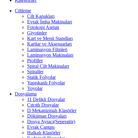
Kategoriler
Ciltleme
Cilt Kapakları
Evrak İmha Makinaları
Fotokopi Asetatı
Giyotinler
Kart ve Menü Standları
Kartlar ve Aksesuarları
Laminasyon Filmleri
Laminasyon Makinaları
Profiller
Spiral Cilt Makinaları
Spiraller
Statik Folyolar
Yapışkanlı Folyolar
Yoyolar
Dosyalama
11 Delikli Dosyalar
Çıtçıtlı Dosyalar
D Mekanizmalı Klasörler
Döküman Dosyaları
Dosya Ayracı(Seperatör)
Evrak Çantası
Halkalı Klasörler