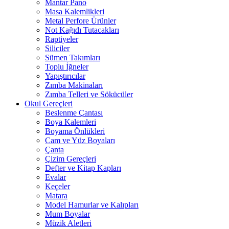
Mantar Pano
Masa Kalemlikleri
Metal Perfore Ürünler
Not Kağıdı Tutacakları
Raptiyeler
Siliciler
Sümen Takımları
Toplu İğneler
Yapıştırıcılar
Zımba Makinaları
Zımba Telleri ve Sökücüler
Okul Gereçleri
Beslenme Çantası
Boya Kalemleri
Boyama Önlükleri
Cam ve Yüz Boyaları
Çanta
Çizim Gereçleri
Defter ve Kitap Kapları
Evalar
Keçeler
Matara
Model Hamurlar ve Kalıpları
Mum Boyalar
Müzik Aletleri