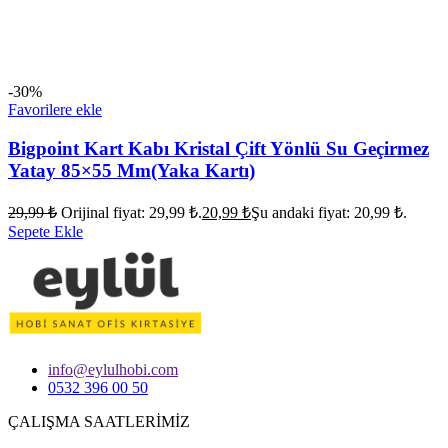
-30%
Favorilere ekle
Bigpoint Kart Kabı Kristal Çift Yönlü Su Geçirmez
Yatay 85×55 Mm(Yaka Kartı)
29,99
₺
Orijinal fiyat: 29,99 ₺.
20,99
₺
Şu andaki fiyat: 20,99 ₺.
Sepete Ekle
info@eylulhobi.com
0532 396 00 50
ÇALIŞMA SAATLERİMİZ