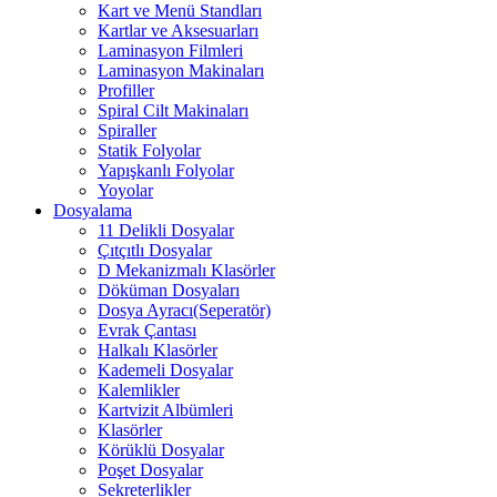
Kart ve Menü Standları
Kartlar ve Aksesuarları
Laminasyon Filmleri
Laminasyon Makinaları
Profiller
Spiral Cilt Makinaları
Spiraller
Statik Folyolar
Yapışkanlı Folyolar
Yoyolar
Dosyalama
11 Delikli Dosyalar
Çıtçıtlı Dosyalar
D Mekanizmalı Klasörler
Döküman Dosyaları
Dosya Ayracı(Seperatör)
Evrak Çantası
Halkalı Klasörler
Kademeli Dosyalar
Kalemlikler
Kartvizit Albümleri
Klasörler
Körüklü Dosyalar
Poşet Dosyalar
Sekreterlikler