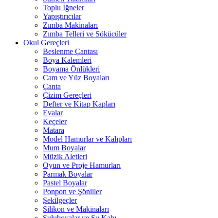
Toplu İğneler
Yapıştırıcılar
Zımba Makinaları
Zımba Telleri ve Sökücüler
Okul Gereçleri
Beslenme Çantası
Boya Kalemleri
Boyama Önlükleri
Cam ve Yüz Boyaları
Çanta
Çizim Gereçleri
Defter ve Kitap Kapları
Evalar
Keçeler
Matara
Model Hamurlar ve Kalıpları
Mum Boyalar
Müzik Aletleri
Oyun ve Proje Hamurları
Parmak Boyalar
Pastel Boyalar
Ponpon ve Şöniller
Şekilgeçler
Silikon ve Makinaları
Suluboyalar ve Su Kabı