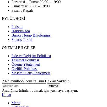
Pazartesi – Cuma: 08:00 – 19:00
Cumartesi: 08:00 – 19:00
Pazar : Kapalı
EYLÜL HOBİ
İletişim
Hakkımızda
Banka Hesap Bilgilerimiz
Sipariş Takibi
ÖNEMLİ BİLGİLER
İade ve Değişim Politikası
Teslimat Politikası
Ödeme Yöntemleri
Gizlilik Politikası
Mesafeli Satış Sözleşmesi
2024 eylulhobi.com © Tüm Hakları Saklıdır.
Arama
Aradığınız ürünleri bulmak için yazmaya başlayın.
Kapat
Menü