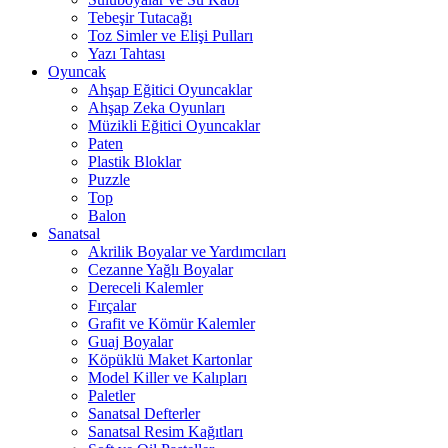
Tebeşir Tutacağı
Toz Simler ve Elişi Pulları
Yazı Tahtası
Oyuncak
Ahşap Eğitici Oyuncaklar
Ahşap Zeka Oyunları
Müzikli Eğitici Oyuncaklar
Paten
Plastik Bloklar
Puzzle
Top
Balon
Sanatsal
Akrilik Boyalar ve Yardımcıları
Cezanne Yağlı Boyalar
Dereceli Kalemler
Fırçalar
Grafit ve Kömür Kalemler
Guaj Boyalar
Köpüklü Maket Kartonlar
Model Killer ve Kalıpları
Paletler
Sanatsal Defterler
Sanatsal Resim Kağıtları