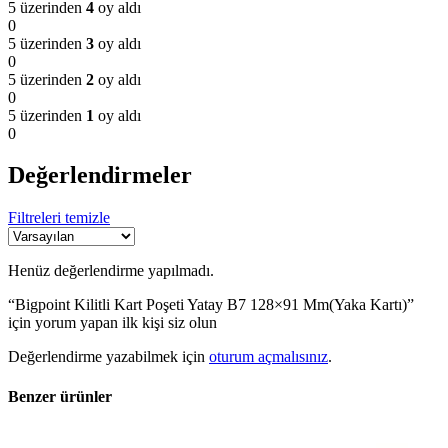
5 üzerinden
4
oy aldı
0
5 üzerinden
3
oy aldı
0
5 üzerinden
2
oy aldı
0
5 üzerinden
1
oy aldı
0
Değerlendirmeler
Filtreleri temizle
Henüz değerlendirme yapılmadı.
“Bigpoint Kilitli Kart Poşeti Yatay B7 128×91 Mm(Yaka Kartı)”
için yorum yapan ilk kişi siz olun
Değerlendirme yazabilmek için
oturum açmalısınız
.
Benzer ürünler