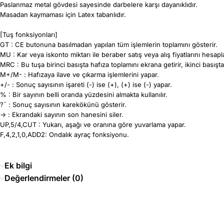
Paslanmaz metal gövdesi sayesinde darbelere karşı dayanıklıdır.
Masadan kaymaması için Latex tabanlıdır.
[Tuş fonksiyonları]
GT : CE butonuna basılmadan yapılan tüm işlemlerin toplamını gösterir.
MU : Kar veya iskonto miktarı ile beraber satış veya alış fiyatlarını hesapl
MRC : Bu tuşa birinci basışta hafıza toplamını ekrana getirir, ikinci basışta 
M+/M- : Hafızaya ilave ve çıkarma işlemlerini yapar.
+/- : Sonuç sayısının işareti (-) ise (+), (+) ise (-) yapar.
% : Bir sayının belli oranda yüzdesini almakta kullanılır.
?¯ : Sonuç sayısının karekökünü gösterir.
-> : Ekrandaki sayının son hanesini siler.
UP,5/4,CUT : Yukarı, aşağı ve oranına göre yuvarlama yapar.
F,4,2,1,0,ADD2: Ondalık ayraç fonksiyonu.
Ek bilgi
Değerlendirmeler (0)