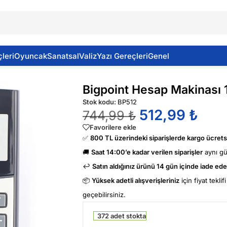
leri
Oyuncak
Sanatsal
Valiz
Yazı Gereçleri
Genel
p Makinası 12 Haneli
Bigpoint Hesap Makinası 
Stok kodu:
BP512
512,99
₺
744,99
₺
Favorilere ekle
✅
800 TL üzerindeki siparişlerde kargo ücretsi
🚚
Saat 14:00’e kadar verilen siparişler
aynı g
↩️
Satın aldığınız ürünü 14 gün içinde iade edeb
📦
Yüksek adetli alışverişleriniz
için fiyat tekli
geçebilirsiniz.
372 adet stokta