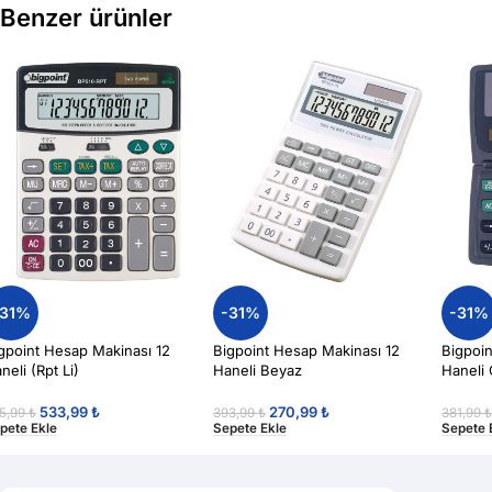
Benzer ürünler
-31%
-31%
-31%
gpoint Hesap Makinası 12
Bigpoint Hesap Makinası 12
Bigpoi
neli (Rpt Li)
Haneli Beyaz
Haneli 
533,99
₺
270,99
₺
5,99
₺
393,99
₺
381,99
pete Ekle
Sepete Ekle
Sepete 