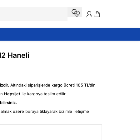
12 Haneli
zdir.
Altındaki siparişlerde kargo ücreti
105 TL’dir.
ün
Hepsijet
ile kargoya teslim edilir.
ilirsiniz.
fi almak üzere
buraya
tıklayarak bizimle iletişime