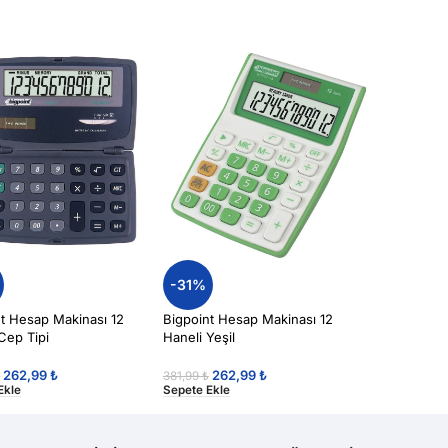
-31%
nt Hesap Makinası 12
Bigpoint Hesap Makinası 12
Cep Tipi
Haneli Yeşil
262,99
₺
262,99
₺
₺
381,99
₺
Ekle
Sepete Ekle