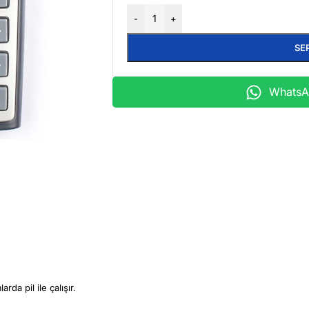
-
+
SE
WhatsAp
da pil ile çalışır.