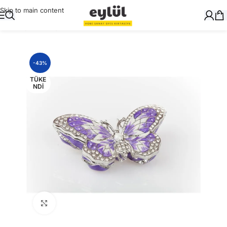
Skip to main content
Ana Sayfa
/
Hediyelik
/
Biblolar
-43%
TÜKE
NDI
Büyütmek için tıklayın