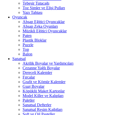
Tebeşir Tutacağı
Toz Simler ve Elişi Pulları
Yazı Tahtası
Oyuncak
Ahşap Eğitici Oyuncaklar
Ahşap Zeka Oyunları
Müzikli Eğitici Oyuncaklar
Paten
Plastik Bloklar
Puzzle
Top
Balon
Sanatsal
Akrilik Boyalar ve Yardımcıları
Cezanne Yağlı Boyalar
Dereceli Kalemler
Fırçalar
Grafit ve Kömür Kalemler
Guaj Boyalar
Köpüklü Maket Kartonlar
Model Killer ve Kalıpları
Paletler
Sanatsal Defterler
Sanatsal Resim Kağıtları
Soft ve Oil Pasteller