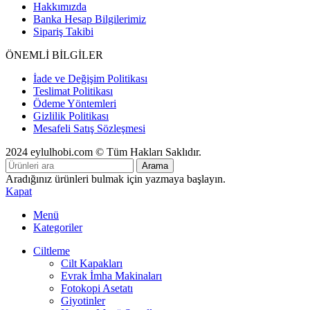
Hakkımızda
Banka Hesap Bilgilerimiz
Sipariş Takibi
ÖNEMLİ BİLGİLER
İade ve Değişim Politikası
Teslimat Politikası
Ödeme Yöntemleri
Gizlilik Politikası
Mesafeli Satış Sözleşmesi
2024 eylulhobi.com © Tüm Hakları Saklıdır.
Arama
Aradığınız ürünleri bulmak için yazmaya başlayın.
Kapat
Menü
Kategoriler
Ciltleme
Cilt Kapakları
Evrak İmha Makinaları
Fotokopi Asetatı
Giyotinler