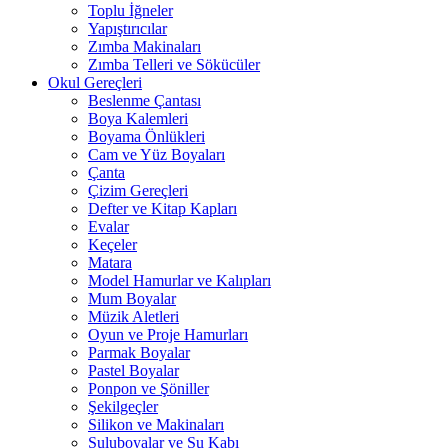
Toplu İğneler
Yapıştırıcılar
Zımba Makinaları
Zımba Telleri ve Sökücüler
Okul Gereçleri
Beslenme Çantası
Boya Kalemleri
Boyama Önlükleri
Cam ve Yüz Boyaları
Çanta
Çizim Gereçleri
Defter ve Kitap Kapları
Evalar
Keçeler
Matara
Model Hamurlar ve Kalıpları
Mum Boyalar
Müzik Aletleri
Oyun ve Proje Hamurları
Parmak Boyalar
Pastel Boyalar
Ponpon ve Şöniller
Şekilgeçler
Silikon ve Makinaları
Suluboyalar ve Su Kabı