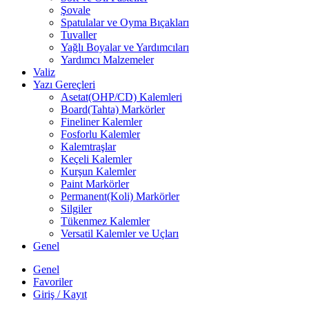
Şovale
Spatulalar ve Oyma Bıçakları
Tuvaller
Yağlı Boyalar ve Yardımcıları
Yardımcı Malzemeler
Valiz
Yazı Gereçleri
Asetat(OHP/CD) Kalemleri
Board(Tahta) Markörler
Fineliner Kalemler
Fosforlu Kalemler
Kalemtraşlar
Keçeli Kalemler
Kurşun Kalemler
Paint Markörler
Permanent(Koli) Markörler
Silgiler
Tükenmez Kalemler
Versatil Kalemler ve Uçları
Genel
Genel
Favoriler
Giriş / Kayıt