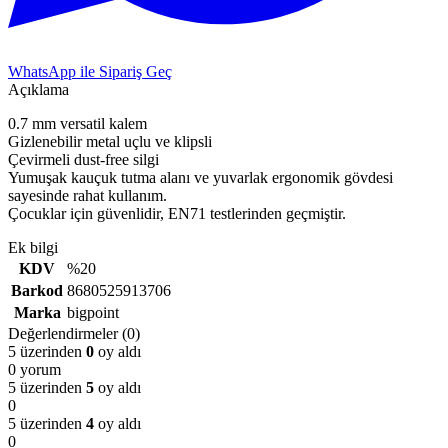
WhatsApp ile Sipariş Geç
Açıklama
0.7 mm versatil kalem
Gizlenebilir metal uçlu ve klipsli
Çevirmeli dust-free silgi
Yumuşak kauçuk tutma alanı ve yuvarlak ergonomik gövdesi
sayesinde rahat kullanım.
Çocuklar için güvenlidir, EN71 testlerinden geçmiştir.
Ek bilgi
KDV
%20
Barkod
8680525913706
Marka
bigpoint
Değerlendirmeler (0)
5 üzerinden
0
oy aldı
0 yorum
5 üzerinden
5
oy aldı
0
5 üzerinden
4
oy aldı
0