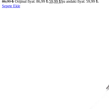
86,99
₺
Orijinal fiyat: 86,99 ₺.
59,99
₺
Şu andaki fiyat: 59,99 ₺.
Sepete Ekle