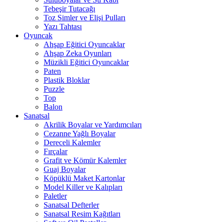
Tebeşir Tutacağı
Toz Simler ve Elişi Pulları
Yazı Tahtası
Oyuncak
Ahşap Eğitici Oyuncaklar
Ahşap Zeka Oyunları
Müzikli Eğitici Oyuncaklar
Paten
Plastik Bloklar
Puzzle
Top
Balon
Sanatsal
Akrilik Boyalar ve Yardımcıları
Cezanne Yağlı Boyalar
Dereceli Kalemler
Fırçalar
Grafit ve Kömür Kalemler
Guaj Boyalar
Köpüklü Maket Kartonlar
Model Killer ve Kalıpları
Paletler
Sanatsal Defterler
Sanatsal Resim Kağıtları