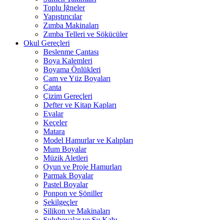
Toplu İğneler
Yapıştırıcılar
Zımba Makinaları
Zımba Telleri ve Sökücüler
Okul Gereçleri
Beslenme Çantası
Boya Kalemleri
Boyama Önlükleri
Cam ve Yüz Boyaları
Çanta
Çizim Gereçleri
Defter ve Kitap Kapları
Evalar
Keçeler
Matara
Model Hamurlar ve Kalıpları
Mum Boyalar
Müzik Aletleri
Oyun ve Proje Hamurları
Parmak Boyalar
Pastel Boyalar
Ponpon ve Şöniller
Şekilgeçler
Silikon ve Makinaları
Suluboyalar ve Su Kabı