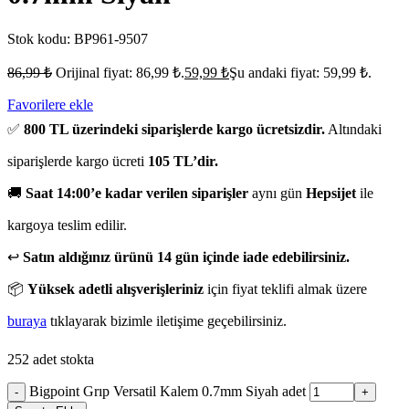
Stok kodu:
BP961-9507
86,99
₺
Orijinal fiyat: 86,99 ₺.
59,99
₺
Şu andaki fiyat: 59,99 ₺.
Favorilere ekle
✅
800 TL üzerindeki siparişlerde kargo ücretsizdir.
Altındaki
siparişlerde kargo ücreti
105 TL’dir.
🚚
Saat 14:00’e kadar verilen siparişler
aynı gün
Hepsijet
ile
kargoya teslim edilir.
↩️
Satın aldığınız ürünü 14 gün içinde iade edebilirsiniz.
📦
Yüksek adetli alışverişleriniz
için fiyat teklifi almak üzere
buraya
tıklayarak bizimle iletişime geçebilirsiniz.
252 adet stokta
Bigpoint Grıp Versatil Kalem 0.7mm Siyah adet
-
+