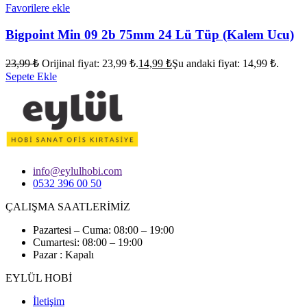
Favorilere ekle
Bigpoint Min 09 2b 75mm 24 Lü Tüp (Kalem Ucu)
23,99
₺
Orijinal fiyat: 23,99 ₺.
14,99
₺
Şu andaki fiyat: 14,99 ₺.
Sepete Ekle
info@eylulhobi.com
0532 396 00 50
ÇALIŞMA SAATLERİMİZ
Pazartesi – Cuma: 08:00 – 19:00
Cumartesi: 08:00 – 19:00
Pazar : Kapalı
EYLÜL HOBİ
İletişim