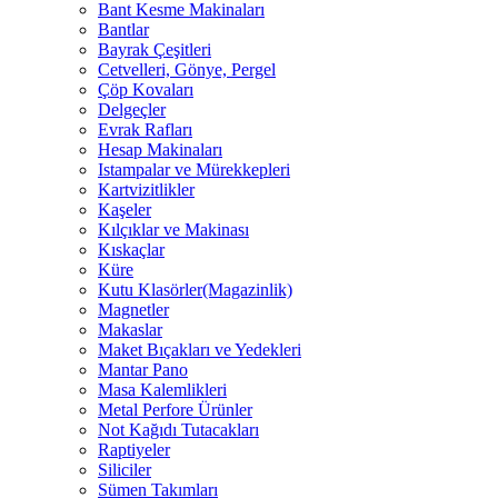
Bant Kesme Makinaları
Bantlar
Bayrak Çeşitleri
Cetvelleri, Gönye, Pergel
Çöp Kovaları
Delgeçler
Evrak Rafları
Hesap Makinaları
Istampalar ve Mürekkepleri
Kartvizitlikler
Kaşeler
Kılçıklar ve Makinası
Kıskaçlar
Küre
Kutu Klasörler(Magazinlik)
Magnetler
Makaslar
Maket Bıçakları ve Yedekleri
Mantar Pano
Masa Kalemlikleri
Metal Perfore Ürünler
Not Kağıdı Tutacakları
Raptiyeler
Siliciler
Sümen Takımları