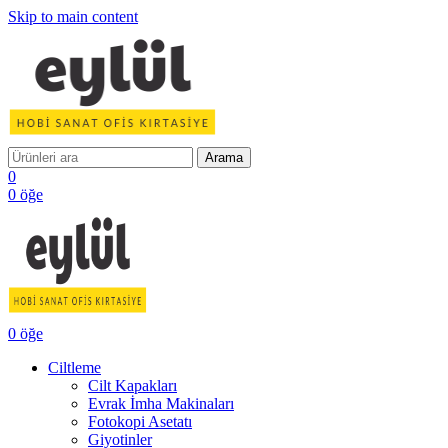
Skip to main content
Arama
0
0
öğe
0
öğe
Ciltleme
Cilt Kapakları
Evrak İmha Makinaları
Fotokopi Asetatı
Giyotinler