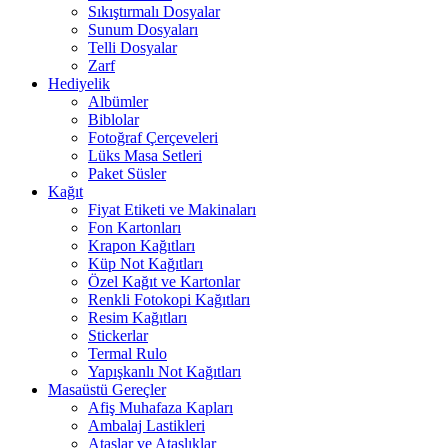
Sıkıştırmalı Dosyalar
Sunum Dosyaları
Telli Dosyalar
Zarf
Hediyelik
Albümler
Biblolar
Fotoğraf Çerçeveleri
Lüks Masa Setleri
Paket Süsler
Kağıt
Fiyat Etiketi ve Makinaları
Fon Kartonları
Krapon Kağıtları
Küp Not Kağıtları
Özel Kağıt ve Kartonlar
Renkli Fotokopi Kağıtları
Resim Kağıtları
Stickerlar
Termal Rulo
Yapışkanlı Not Kağıtları
Masaüstü Gereçler
Afiş Muhafaza Kapları
Ambalaj Lastikleri
Ataşlar ve Ataşlıklar