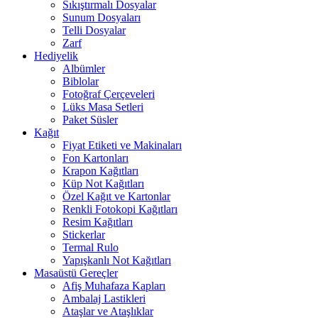
Sıkıştırmalı Dosyalar
Sunum Dosyaları
Telli Dosyalar
Zarf
Hediyelik
Albümler
Biblolar
Fotoğraf Çerçeveleri
Lüks Masa Setleri
Paket Süsler
Kağıt
Fiyat Etiketi ve Makinaları
Fon Kartonları
Krapon Kağıtları
Küp Not Kağıtları
Özel Kağıt ve Kartonlar
Renkli Fotokopi Kağıtları
Resim Kağıtları
Stickerlar
Termal Rulo
Yapışkanlı Not Kağıtları
Masaüstü Gereçler
Afiş Muhafaza Kapları
Ambalaj Lastikleri
Ataşlar ve Ataşlıklar