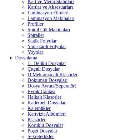
Kart ve Menü Standları
Kartlar ve Aksesuarları
Laminasyon Filmleri
Laminasyon Makinaları
Profiller
Spiral Cilt Makinaları
Spiraller
Statik Folyolar
Yapışkanlı Folyolar
Yoyolar
Dosyalama
11 Delikli Dosyalar
Çıtçıtlı Dosyalar
D Mekanizmalı Klasörler
Döküman Dosyaları
Dosya Ayracı(Seperatör)
Evrak Çantası
Halkalı Klasörler
Kademeli Dosyalar
Kalemlikler
Kartvizit Albümleri
Klasörler
Körüklü Dosyalar
Poşet Dosyalar
Sekreterlikler