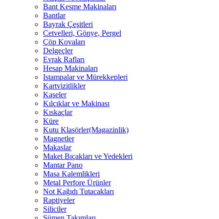
Bant Kesme Makinaları
Bantlar
Bayrak Çeşitleri
Cetvelleri, Gönye, Pergel
Çöp Kovaları
Delgeçler
Evrak Rafları
Hesap Makinaları
Istampalar ve Mürekkepleri
Kartvizitlikler
Kaşeler
Kılçıklar ve Makinası
Kıskaçlar
Küre
Kutu Klasörler(Magazinlik)
Magnetler
Makaslar
Maket Bıçakları ve Yedekleri
Mantar Pano
Masa Kalemlikleri
Metal Perfore Ürünler
Not Kağıdı Tutacakları
Raptiyeler
Siliciler
Sümen Takımları