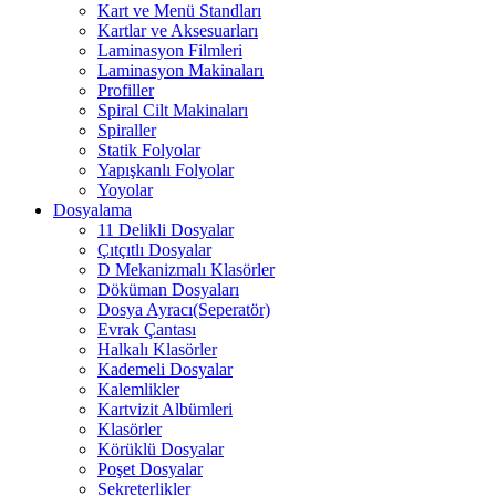
Kart ve Menü Standları
Kartlar ve Aksesuarları
Laminasyon Filmleri
Laminasyon Makinaları
Profiller
Spiral Cilt Makinaları
Spiraller
Statik Folyolar
Yapışkanlı Folyolar
Yoyolar
Dosyalama
11 Delikli Dosyalar
Çıtçıtlı Dosyalar
D Mekanizmalı Klasörler
Döküman Dosyaları
Dosya Ayracı(Seperatör)
Evrak Çantası
Halkalı Klasörler
Kademeli Dosyalar
Kalemlikler
Kartvizit Albümleri
Klasörler
Körüklü Dosyalar
Poşet Dosyalar
Sekreterlikler