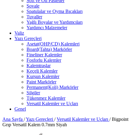
Soft ve Oil Pasteller
Şovale
Spatulalar ve Oyma Bıçakları
Tuvaller
Yağlı Boyalar ve Yardımcıları
Yardımcı Malzemeler
Valiz
Yazı Gereçleri
Asetat(OHP/CD) Kalemleri
Board(Tahta) Markörler
Fineliner Kalemler
Fosforlu Kalemler
Kalemtraşlar
Keçeli Kalemler
Kurşun Kalemler
Paint Markörler
Permanent(Koli) Markörler
Silgiler
Tükenmez Kalemler
Versatil Kalemler ve Uçları
Genel
Ana Sayfa
/
Yazı Gereçleri
/
Versatil Kalemler ve Uçları
/
Bigpoint
Grıp Versatil Kalem 0.7mm Siyah