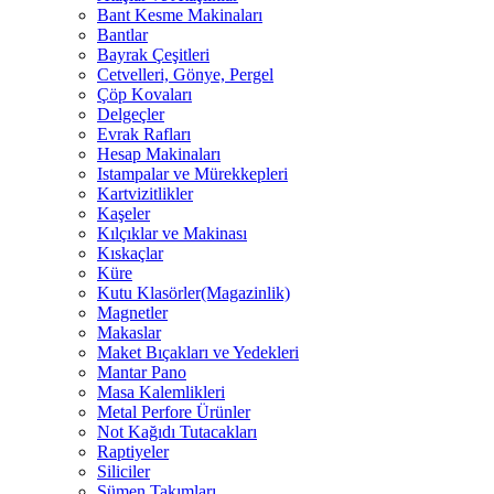
Bant Kesme Makinaları
Bantlar
Bayrak Çeşitleri
Cetvelleri, Gönye, Pergel
Çöp Kovaları
Delgeçler
Evrak Rafları
Hesap Makinaları
Istampalar ve Mürekkepleri
Kartvizitlikler
Kaşeler
Kılçıklar ve Makinası
Kıskaçlar
Küre
Kutu Klasörler(Magazinlik)
Magnetler
Makaslar
Maket Bıçakları ve Yedekleri
Mantar Pano
Masa Kalemlikleri
Metal Perfore Ürünler
Not Kağıdı Tutacakları
Raptiyeler
Siliciler
Sümen Takımları