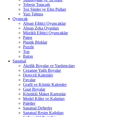
Tebeşir Tutacağı
Toz Simler ve Elişi Pulları
Yazı Tahtası
Oyuncak
Ahşap Eğitici Oyuncaklar
Ahşap Zeka Oyunları
Müzikli Eğitici Oyuncaklar
Paten
Plastik Bloklar
Puzzle
Top
Balon
Sanatsal
Akrilik Boyalar ve Yardımcıları
Cezanne Yağlı Boyalar
Dereceli Kalemler
Fırçalar
Grafit ve Kömür Kalemler
Guaj Boyalar
Köpüklü Maket Kartonlar
Model Killer ve Kalıpları
Paletler
Sanatsal Defterler
Sanatsal Resim Kağıtları