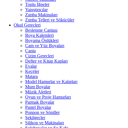
Toplu İğneler
Yapıştırıcılar
Zımba Makinaları
Zımba Telleri ve Sökücüler
Okul Gereçleri
Beslenme Çantası
Boya Kalemleri
Boyama Önlükleri
Cam ve Yüz Boyaları
Çanta
Çizim Gereçleri
Defter ve Kitap Kapları
Evalar
Keçeler
Matara
Model Hamurlar ve Kalıpları
Mum Boyalar
Müzik Aletleri
Oyun ve Proje Hamurları
Parmak Boyalar
Pastel Boyalar
Ponpon ve Şöniller
Şekilgeçler
Silikon ve Makinaları
Suluboyalar ve Su Kabı