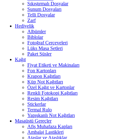
Sıkıştırmalı Dosyalar
Sunum Dosyaları
Telli Dosyalar
Zarf
Hediyelik
Albümler
Biblolar
Fotoğraf Çerçeveleri
Lüks Masa Setleri
Paket Süsler
Kağıt
Fiyat Etiketi ve Makinaları
Fon Kartonları
Krapon Kağıtları
Küp Not Kağıtları
Özel Kağıt ve Kartonlar
Renkli Fotokopi Kağıtları
Resim Kağıtları
Stickerlar
Termal Rulo
Yapışkanlı Not Kağıtları
Masaüstü Gereçler
Afiş Muhafaza Kapları
Ambalaj Lastikleri
Ataşlar ve Ataşlıklar