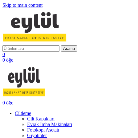
Skip to main content
Arama
0
0
öğe
0
öğe
Ciltleme
Cilt Kapakları
Evrak İmha Makinaları
Fotokopi Asetatı
Giyotinler