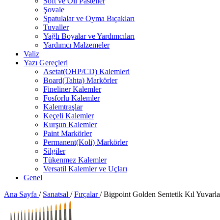
Soft ve Oil Pasteller
Şovale
Spatulalar ve Oyma Bıçakları
Tuvaller
Yağlı Boyalar ve Yardımcıları
Yardımcı Malzemeler
Valiz
Yazı Gereçleri
Asetat(OHP/CD) Kalemleri
Board(Tahta) Markörler
Fineliner Kalemler
Fosforlu Kalemler
Kalemtraşlar
Keçeli Kalemler
Kurşun Kalemler
Paint Markörler
Permanent(Koli) Markörler
Silgiler
Tükenmez Kalemler
Versatil Kalemler ve Uçları
Genel
Ana Sayfa
/
Sanatsal
/
Fırçalar
/
Bigpoint Golden Sentetik Kıl Yuvarla