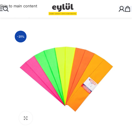
Skip to main content
Ana Sayfa
/
Kağıt
/
Krapon Kağıtları
-31%
Büyütmek için tıklayın