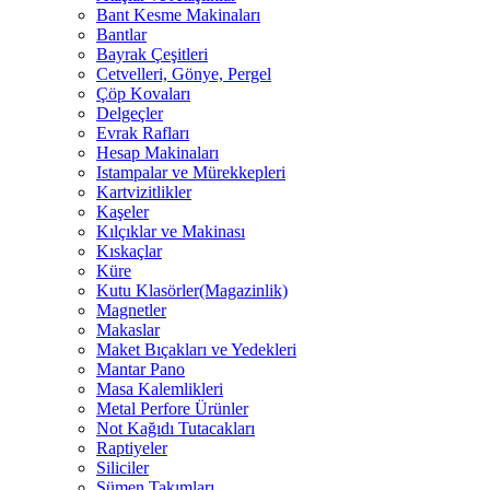
Bant Kesme Makinaları
Bantlar
Bayrak Çeşitleri
Cetvelleri, Gönye, Pergel
Çöp Kovaları
Delgeçler
Evrak Rafları
Hesap Makinaları
Istampalar ve Mürekkepleri
Kartvizitlikler
Kaşeler
Kılçıklar ve Makinası
Kıskaçlar
Küre
Kutu Klasörler(Magazinlik)
Magnetler
Makaslar
Maket Bıçakları ve Yedekleri
Mantar Pano
Masa Kalemlikleri
Metal Perfore Ürünler
Not Kağıdı Tutacakları
Raptiyeler
Siliciler
Sümen Takımları