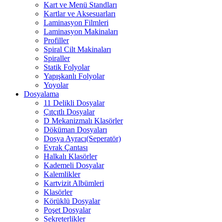
Kart ve Menü Standları
Kartlar ve Aksesuarları
Laminasyon Filmleri
Laminasyon Makinaları
Profiller
Spiral Cilt Makinaları
Spiraller
Statik Folyolar
Yapışkanlı Folyolar
Yoyolar
Dosyalama
11 Delikli Dosyalar
Çıtçıtlı Dosyalar
D Mekanizmalı Klasörler
Döküman Dosyaları
Dosya Ayracı(Seperatör)
Evrak Çantası
Halkalı Klasörler
Kademeli Dosyalar
Kalemlikler
Kartvizit Albümleri
Klasörler
Körüklü Dosyalar
Poşet Dosyalar
Sekreterlikler