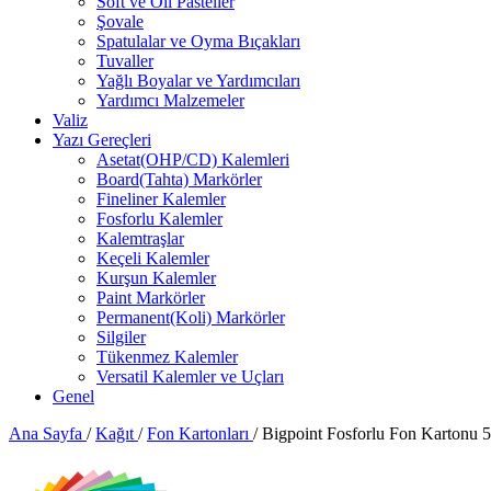
Soft ve Oil Pasteller
Şovale
Spatulalar ve Oyma Bıçakları
Tuvaller
Yağlı Boyalar ve Yardımcıları
Yardımcı Malzemeler
Valiz
Yazı Gereçleri
Asetat(OHP/CD) Kalemleri
Board(Tahta) Markörler
Fineliner Kalemler
Fosforlu Kalemler
Kalemtraşlar
Keçeli Kalemler
Kurşun Kalemler
Paint Markörler
Permanent(Koli) Markörler
Silgiler
Tükenmez Kalemler
Versatil Kalemler ve Uçları
Genel
Ana Sayfa
/
Kağıt
/
Fon Kartonları
/
Bigpoint Fosforlu Fon Karton