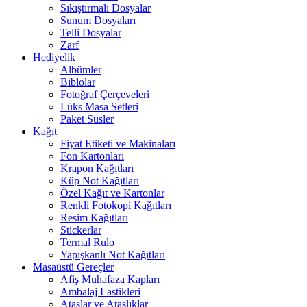
Sıkıştırmalı Dosyalar
Sunum Dosyaları
Telli Dosyalar
Zarf
Hediyelik
Albümler
Biblolar
Fotoğraf Çerçeveleri
Lüks Masa Setleri
Paket Süsler
Kağıt
Fiyat Etiketi ve Makinaları
Fon Kartonları
Krapon Kağıtları
Küp Not Kağıtları
Özel Kağıt ve Kartonlar
Renkli Fotokopi Kağıtları
Resim Kağıtları
Stickerlar
Termal Rulo
Yapışkanlı Not Kağıtları
Masaüstü Gereçler
Afiş Muhafaza Kapları
Ambalaj Lastikleri
Ataşlar ve Ataşlıklar