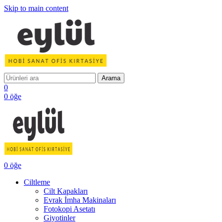
Skip to main content
Arama
0
0
öğe
0
öğe
Ciltleme
Cilt Kapakları
Evrak İmha Makinaları
Fotokopi Asetatı
Giyotinler