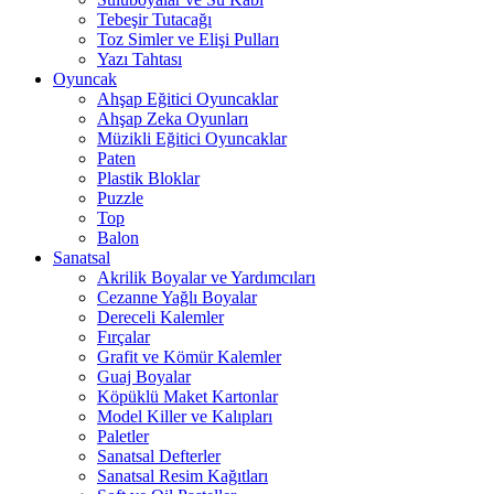
Tebeşir Tutacağı
Toz Simler ve Elişi Pulları
Yazı Tahtası
Oyuncak
Ahşap Eğitici Oyuncaklar
Ahşap Zeka Oyunları
Müzikli Eğitici Oyuncaklar
Paten
Plastik Bloklar
Puzzle
Top
Balon
Sanatsal
Akrilik Boyalar ve Yardımcıları
Cezanne Yağlı Boyalar
Dereceli Kalemler
Fırçalar
Grafit ve Kömür Kalemler
Guaj Boyalar
Köpüklü Maket Kartonlar
Model Killer ve Kalıpları
Paletler
Sanatsal Defterler
Sanatsal Resim Kağıtları