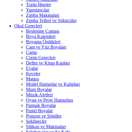
Toplu İğneler
Yapıştırıcılar
Zımba Makinaları
Zımba Telleri ve Sökücüler
Okul Gereçleri
Beslenme Çantası
Boya Kalemleri
Boyama Önlükleri
Cam ve Yüz Boyaları
Çanta
Çizim Gereçleri
Defter ve Kitap Kapları
Evalar
Keçeler
Matara
Model Hamurlar ve Kalıpları
Mum Boyalar
Müzik Aletleri
Oyun ve Proje Hamurları
Parmak Boyalar
Pastel Boyalar
Ponpon ve Şöniller
Şekilgeçler
Silikon ve Makinaları
Suluboyalar ve Su Kabı