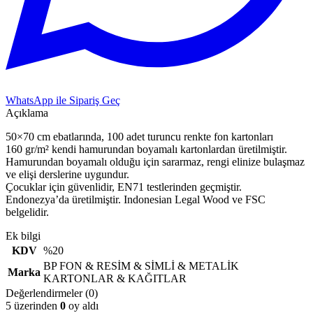
WhatsApp ile Sipariş Geç
Açıklama
50×70 cm ebatlarında, 100 adet turuncu renkte fon kartonları
160 gr/m² kendi hamurundan boyamalı kartonlardan üretilmiştir.
Hamurundan boyamalı olduğu için sararmaz, rengi elinize bulaşmaz
ve elişi derslerine uygundur.
Çocuklar için güvenlidir, EN71 testlerinden geçmiştir.
Endonezya’da üretilmiştir. Indonesian Legal Wood ve FSC
belgelidir.
Ek bilgi
KDV
%20
BP FON & RESİM & SİMLİ & METALİK
Marka
KARTONLAR & KAĞITLAR
Değerlendirmeler (0)
5 üzerinden
0
oy aldı