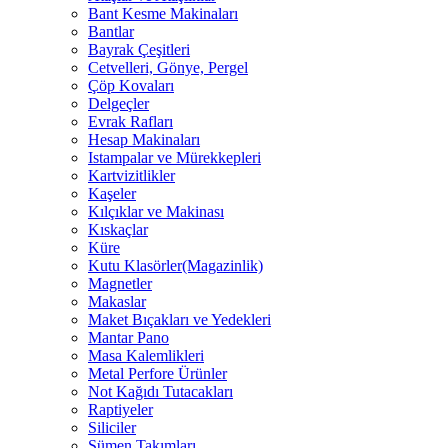
Bant Kesme Makinaları
Bantlar
Bayrak Çeşitleri
Cetvelleri, Gönye, Pergel
Çöp Kovaları
Delgeçler
Evrak Rafları
Hesap Makinaları
Istampalar ve Mürekkepleri
Kartvizitlikler
Kaşeler
Kılçıklar ve Makinası
Kıskaçlar
Küre
Kutu Klasörler(Magazinlik)
Magnetler
Makaslar
Maket Bıçakları ve Yedekleri
Mantar Pano
Masa Kalemlikleri
Metal Perfore Ürünler
Not Kağıdı Tutacakları
Raptiyeler
Siliciler
Sümen Takımları