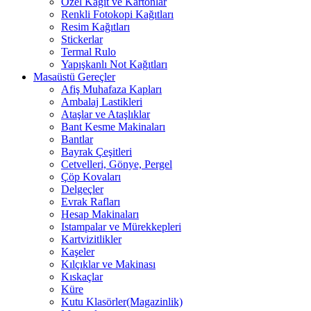
Özel Kağıt ve Kartonlar
Renkli Fotokopi Kağıtları
Resim Kağıtları
Stickerlar
Termal Rulo
Yapışkanlı Not Kağıtları
Masaüstü Gereçler
Afiş Muhafaza Kapları
Ambalaj Lastikleri
Ataşlar ve Ataşlıklar
Bant Kesme Makinaları
Bantlar
Bayrak Çeşitleri
Cetvelleri, Gönye, Pergel
Çöp Kovaları
Delgeçler
Evrak Rafları
Hesap Makinaları
Istampalar ve Mürekkepleri
Kartvizitlikler
Kaşeler
Kılçıklar ve Makinası
Kıskaçlar
Küre
Kutu Klasörler(Magazinlik)