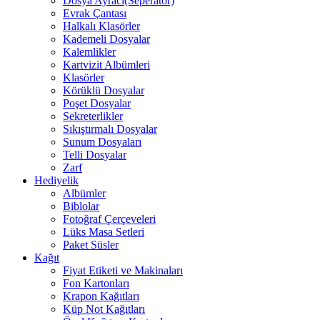
Dosya Ayracı(Seperatör)
Evrak Çantası
Halkalı Klasörler
Kademeli Dosyalar
Kalemlikler
Kartvizit Albümleri
Klasörler
Körüklü Dosyalar
Poşet Dosyalar
Sekreterlikler
Sıkıştırmalı Dosyalar
Sunum Dosyaları
Telli Dosyalar
Zarf
Hediyelik
Albümler
Biblolar
Fotoğraf Çerçeveleri
Lüks Masa Setleri
Paket Süsler
Kağıt
Fiyat Etiketi ve Makinaları
Fon Kartonları
Krapon Kağıtları
Küp Not Kağıtları