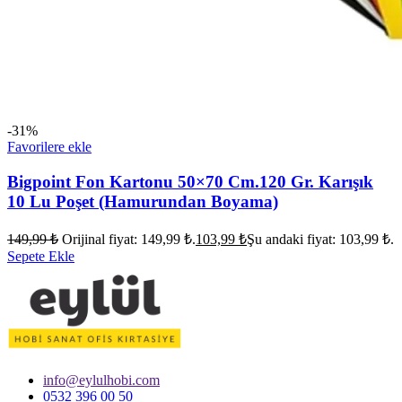
-31%
Favorilere ekle
Bigpoint Fon Kartonu 50×70 Cm.120 Gr. Karışık
10 Lu Poşet (Hamurundan Boyama)
149,99
₺
Orijinal fiyat: 149,99 ₺.
103,99
₺
Şu andaki fiyat: 103,99 ₺.
Sepete Ekle
info@eylulhobi.com
0532 396 00 50