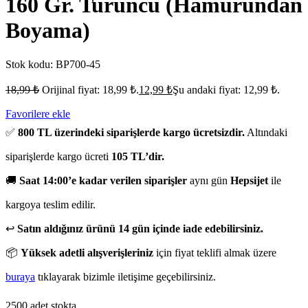
160 Gr. Turuncu (Hamurundan
Boyama)
Stok kodu:
BP700-45
18,99
₺
Orijinal fiyat: 18,99 ₺.
12,99
₺
Şu andaki fiyat: 12,99 ₺.
Favorilere ekle
✅
800 TL üzerindeki siparişlerde kargo ücretsizdir.
Altındaki
siparişlerde kargo ücreti
105 TL’dir.
🚚
Saat 14:00’e kadar verilen siparişler
aynı gün
Hepsijet
ile
kargoya teslim edilir.
↩️
Satın aldığınız ürünü 14 gün içinde iade edebilirsiniz.
📦
Yüksek adetli alışverişleriniz
için fiyat teklifi almak üzere
buraya
tıklayarak bizimle iletişime geçebilirsiniz.
2500 adet stokta