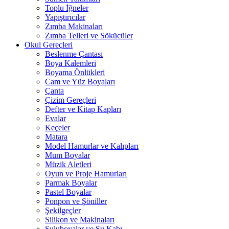
Toplu İğneler
Yapıştırıcılar
Zımba Makinaları
Zımba Telleri ve Sökücüler
Okul Gereçleri
Beslenme Çantası
Boya Kalemleri
Boyama Önlükleri
Cam ve Yüz Boyaları
Çanta
Çizim Gereçleri
Defter ve Kitap Kapları
Evalar
Keçeler
Matara
Model Hamurlar ve Kalıpları
Mum Boyalar
Müzik Aletleri
Oyun ve Proje Hamurları
Parmak Boyalar
Pastel Boyalar
Ponpon ve Şöniller
Şekilgeçler
Silikon ve Makinaları
Suluboyalar ve Su Kabı