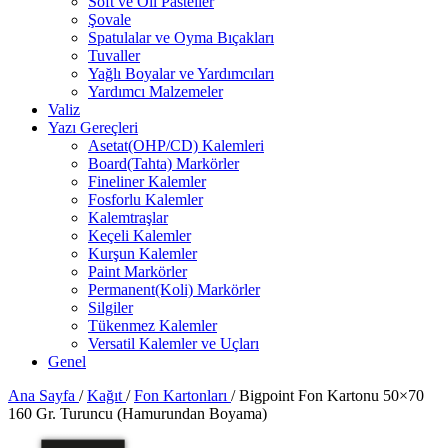
Soft ve Oil Pasteller
Şovale
Spatulalar ve Oyma Bıçakları
Tuvaller
Yağlı Boyalar ve Yardımcıları
Yardımcı Malzemeler
Valiz
Yazı Gereçleri
Asetat(OHP/CD) Kalemleri
Board(Tahta) Markörler
Fineliner Kalemler
Fosforlu Kalemler
Kalemtraşlar
Keçeli Kalemler
Kurşun Kalemler
Paint Markörler
Permanent(Koli) Markörler
Silgiler
Tükenmez Kalemler
Versatil Kalemler ve Uçları
Genel
Ana Sayfa
/
Kağıt
/
Fon Kartonları
/
Bigpoint Fon Kartonu 50×70
160 Gr. Turuncu (Hamurundan Boyama)