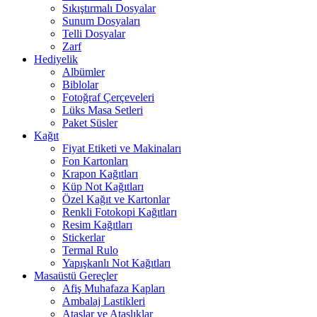
Sıkıştırmalı Dosyalar
Sunum Dosyaları
Telli Dosyalar
Zarf
Hediyelik
Albümler
Biblolar
Fotoğraf Çerçeveleri
Lüks Masa Setleri
Paket Süsler
Kağıt
Fiyat Etiketi ve Makinaları
Fon Kartonları
Krapon Kağıtları
Küp Not Kağıtları
Özel Kağıt ve Kartonlar
Renkli Fotokopi Kağıtları
Resim Kağıtları
Stickerlar
Termal Rulo
Yapışkanlı Not Kağıtları
Masaüstü Gereçler
Afiş Muhafaza Kapları
Ambalaj Lastikleri
Ataşlar ve Ataşlıklar