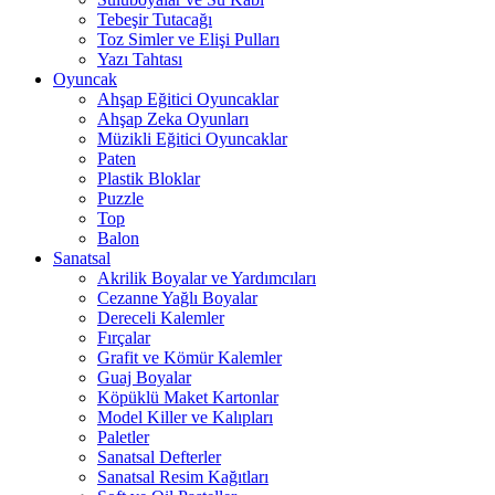
Tebeşir Tutacağı
Toz Simler ve Elişi Pulları
Yazı Tahtası
Oyuncak
Ahşap Eğitici Oyuncaklar
Ahşap Zeka Oyunları
Müzikli Eğitici Oyuncaklar
Paten
Plastik Bloklar
Puzzle
Top
Balon
Sanatsal
Akrilik Boyalar ve Yardımcıları
Cezanne Yağlı Boyalar
Dereceli Kalemler
Fırçalar
Grafit ve Kömür Kalemler
Guaj Boyalar
Köpüklü Maket Kartonlar
Model Killer ve Kalıpları
Paletler
Sanatsal Defterler
Sanatsal Resim Kağıtları