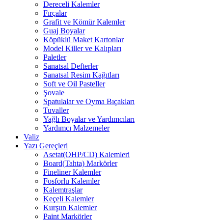
Dereceli Kalemler
Fırçalar
Grafit ve Kömür Kalemler
Guaj Boyalar
Köpüklü Maket Kartonlar
Model Killer ve Kalıpları
Paletler
Sanatsal Defterler
Sanatsal Resim Kağıtları
Soft ve Oil Pasteller
Şovale
Spatulalar ve Oyma Bıçakları
Tuvaller
Yağlı Boyalar ve Yardımcıları
Yardımcı Malzemeler
Valiz
Yazı Gereçleri
Asetat(OHP/CD) Kalemleri
Board(Tahta) Markörler
Fineliner Kalemler
Fosforlu Kalemler
Kalemtraşlar
Keçeli Kalemler
Kurşun Kalemler
Paint Markörler