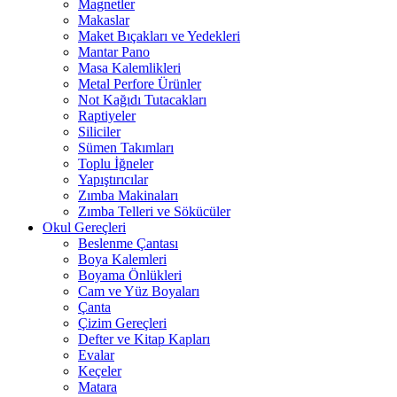
Magnetler
Makaslar
Maket Bıçakları ve Yedekleri
Mantar Pano
Masa Kalemlikleri
Metal Perfore Ürünler
Not Kağıdı Tutacakları
Raptiyeler
Siliciler
Sümen Takımları
Toplu İğneler
Yapıştırıcılar
Zımba Makinaları
Zımba Telleri ve Sökücüler
Okul Gereçleri
Beslenme Çantası
Boya Kalemleri
Boyama Önlükleri
Cam ve Yüz Boyaları
Çanta
Çizim Gereçleri
Defter ve Kitap Kapları
Evalar
Keçeler
Matara