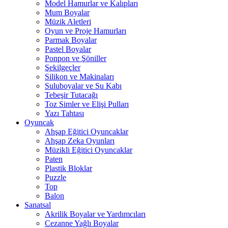
Model Hamurlar ve Kalıpları
Mum Boyalar
Müzik Aletleri
Oyun ve Proje Hamurları
Parmak Boyalar
Pastel Boyalar
Ponpon ve Şöniller
Şekilgeçler
Silikon ve Makinaları
Suluboyalar ve Su Kabı
Tebeşir Tutacağı
Toz Simler ve Elişi Pulları
Yazı Tahtası
Oyuncak
Ahşap Eğitici Oyuncaklar
Ahşap Zeka Oyunları
Müzikli Eğitici Oyuncaklar
Paten
Plastik Bloklar
Puzzle
Top
Balon
Sanatsal
Akrilik Boyalar ve Yardımcıları
Cezanne Yağlı Boyalar