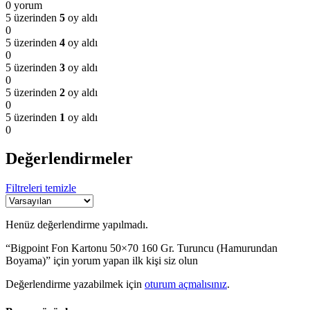
0 yorum
5 üzerinden
5
oy aldı
0
5 üzerinden
4
oy aldı
0
5 üzerinden
3
oy aldı
0
5 üzerinden
2
oy aldı
0
5 üzerinden
1
oy aldı
0
Değerlendirmeler
Filtreleri temizle
Henüz değerlendirme yapılmadı.
“Bigpoint Fon Kartonu 50×70 160 Gr. Turuncu (Hamurundan
Boyama)” için yorum yapan ilk kişi siz olun
Değerlendirme yazabilmek için
oturum açmalısınız
.