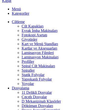
Kapat
Menü
Kategoriler
Ciltleme
Cilt Kapakları
Evrak İmha Makinaları
Fotokopi Asetatı
Giyotinler
Kart ve Menü Standları
Kartlar ve Aksesuarları
Laminasyon Filmleri
Laminasyon Makinaları
Profiller
Spiral Cilt Makinaları
Spiraller
Statik Folyolar
Yapışkanlı Folyolar
Yoyolar
Dosyalama
11 Delikli Dosyalar
Çıtçıtlı Dosyalar
D Mekanizmalı Klasörler
Döküman Dosyaları