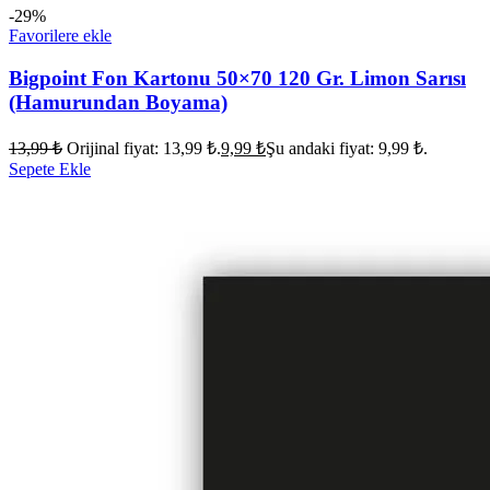
-29%
Favorilere ekle
Bigpoint Fon Kartonu 50×70 120 Gr. Limon Sarısı
(Hamurundan Boyama)
13,99
₺
Orijinal fiyat: 13,99 ₺.
9,99
₺
Şu andaki fiyat: 9,99 ₺.
Sepete Ekle