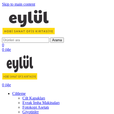
Skip to main content
Arama
0
0
öğe
0
öğe
Ciltleme
Cilt Kapakları
Evrak İmha Makinaları
Fotokopi Asetatı
Giyotinler