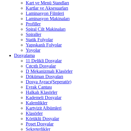
Kart ve Menü Standları
Kartlar ve Aksesuarları
Laminasyon Filmleri
Laminasyon Makinaları
Profiller
Spiral Cilt Makinaları
Spiraller
Statik Folyolar
Yapışkanlı Folyolar
Yoyolar
Dosyalama
11 Delikli Dosyalar
Çıtçıtlı Dosyalar
D Mekanizmalı Klasörler
Döküman Dosyaları
Dosya Ayracı(Seperatör)
Evrak Çantası
Halkalı Klasörler
Kademeli Dosyalar
Kalemlikler
Kartvizit Albümleri
Klasörler
Körüklü Dosyalar
Poşet Dosyalar
Sekreterlikler