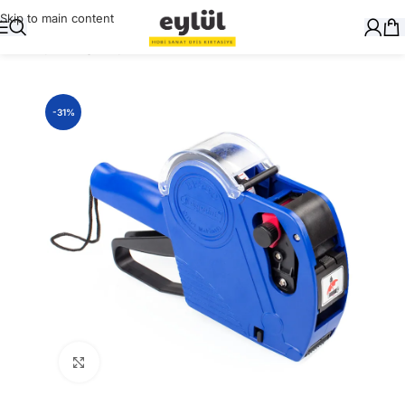
Skip to main content
Ana Sayfa
/
Kağıt
/
Fiyat Etiketi ve Makinaları
-31%
Büyütmek için tıklayın