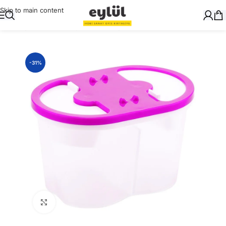
Skip to main content
Ana Sayfa
/
Okul Gereçleri
/
Suluboyalar ve Su Kabı
-31%
Büyütmek için tıklayın