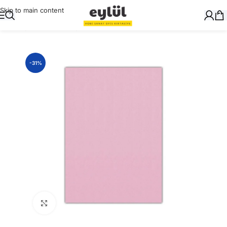
Skip to main content
Ana Sayfa
/
Okul Gereçleri
/
Evalar
-31%
Büyütmek için tıklayın