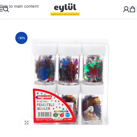
Skip to main content
Ana Sayfa
/
Okul Gereçleri
/
Toz Simler ve Elişi Pulları
-31%
Büyütmek için tıklayın