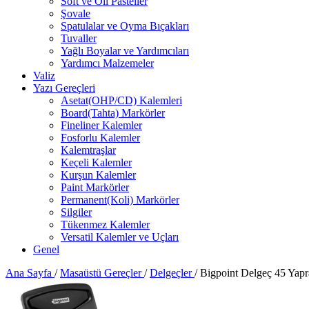
Soft ve Oil Pasteller
Şovale
Spatulalar ve Oyma Bıçakları
Tuvaller
Yağlı Boyalar ve Yardımcıları
Yardımcı Malzemeler
Valiz
Yazı Gereçleri
Asetat(OHP/CD) Kalemleri
Board(Tahta) Markörler
Fineliner Kalemler
Fosforlu Kalemler
Kalemtraşlar
Keçeli Kalemler
Kurşun Kalemler
Paint Markörler
Permanent(Koli) Markörler
Silgiler
Tükenmez Kalemler
Versatil Kalemler ve Uçları
Genel
Ana Sayfa
/
Masaüstü Gereçler
/
Delgeçler
/
Bigpoint Delgeç 45 Yapr