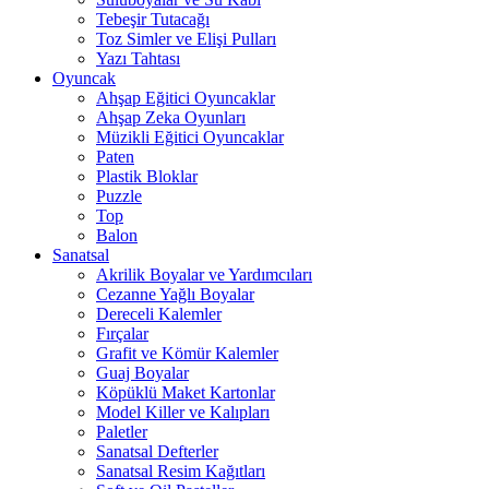
Tebeşir Tutacağı
Toz Simler ve Elişi Pulları
Yazı Tahtası
Oyuncak
Ahşap Eğitici Oyuncaklar
Ahşap Zeka Oyunları
Müzikli Eğitici Oyuncaklar
Paten
Plastik Bloklar
Puzzle
Top
Balon
Sanatsal
Akrilik Boyalar ve Yardımcıları
Cezanne Yağlı Boyalar
Dereceli Kalemler
Fırçalar
Grafit ve Kömür Kalemler
Guaj Boyalar
Köpüklü Maket Kartonlar
Model Killer ve Kalıpları
Paletler
Sanatsal Defterler
Sanatsal Resim Kağıtları