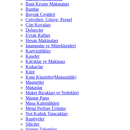
Bant Kesme Makinaları
Bantlar
Bayrak Çeşitleri
Cetvelleri, Gönye, Pergel
Çöp Kovaları
Delgeçler
Evrak Rafları
Hesap Makinaları
Istampalar ve Mürekkepleri
Kartvizitlikler
Kaşeler
Kılçıklar ve Makinası
Kıskaçlar
Küre
Kutu Klasörler(Magazinlik)
Magnetler
Makaslar
Maket Bıçakları ve Yedekleri
Mantar Pano
Masa Kalemlikleri
Metal Perfore Ürünler
Not Kağıdı Tutacakları
Raptiyeler
Siliciler
Sümen Takımları