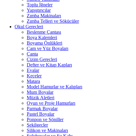
Toplu İğneler
Yapıştırıcılar
Zımba Makinaları
Zımba Telleri ve Sökücüler
Okul Gereçleri
Beslenme Çantası
Boya Kalemleri
Boyama Önlükleri
Cam ve Yüz Boyaları
Çanta
Çizim Gereçleri
Defter ve Kitap Kapları
Evalar
Keçeler
Matara
Model Hamurlar ve Kalıpları
Mum Boyalar
Müzik Aletleri
Oyun ve Proje Hamurları
Parmak Boyalar
Pastel Boyalar
Ponpon ve Şöniller
Şekilgeçler
Silikon ve Makinaları
Suluboyalar ve Su Kabı