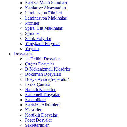
Kart ve Menü Standları
Kartlar ve Aksesuarları
Laminasyon Filmleri
Laminasyon Makinaları
Profiller
Spiral Cilt Makinaları
Spiraller
Statik Folyolar
Yapışkanlı Folyolar
Yoyolar
Dosyalama
11 Delikli Dosyalar
Çıtçıtlı Dosyalar
D Mekanizmalı Klasörler
Döküman Dosyaları
Dosya Ayracı(Seperatör)
Evrak Çantası
Halkalı Klasörler
Kademeli Dosyalar
Kalemlikler
Kartvizit Albümleri
Klasörler
Körüklü Dosyalar
Poşet Dosyalar
Sekreterlikler