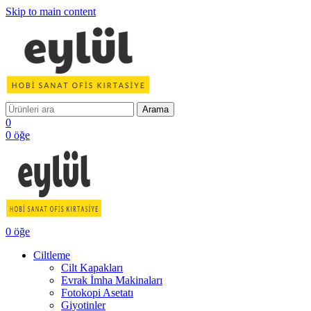
Skip to main content
Arama
0
0
öğe
0
öğe
Ciltleme
Cilt Kapakları
Evrak İmha Makinaları
Fotokopi Asetatı
Giyotinler