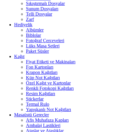
Sıkıştırmalı Dosyalar
Sunum Dosyaları
Telli Dosyalar
Zarf
Hediyelik
Albümler
Biblolar
Fotoğraf Çerçeveleri
Lüks Masa Setleri
Paket Süsler
Kağıt
Fiyat Etiketi ve Makinaları
Fon Kartonları
Krapon Kağıtları
Küp Not Kağıtları
Özel Kağıt ve Kartonlar
Renkli Fotokopi Kağıtları
Resim Kağıtları
Stickerlar
Termal Rulo
Yapışkanlı Not Kağıtları
Masaüstü Gereçler
Afiş Muhafaza Kapları
Ambalaj Lastikleri
Ataşlar ve Ataşlıklar