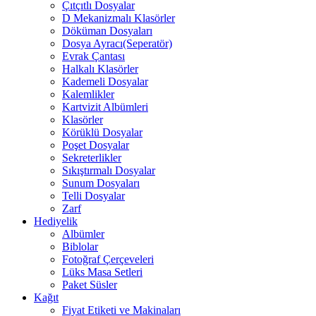
Çıtçıtlı Dosyalar
D Mekanizmalı Klasörler
Döküman Dosyaları
Dosya Ayracı(Seperatör)
Evrak Çantası
Halkalı Klasörler
Kademeli Dosyalar
Kalemlikler
Kartvizit Albümleri
Klasörler
Körüklü Dosyalar
Poşet Dosyalar
Sekreterlikler
Sıkıştırmalı Dosyalar
Sunum Dosyaları
Telli Dosyalar
Zarf
Hediyelik
Albümler
Biblolar
Fotoğraf Çerçeveleri
Lüks Masa Setleri
Paket Süsler
Kağıt
Fiyat Etiketi ve Makinaları