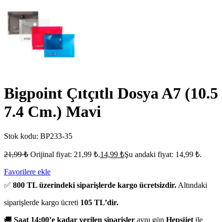
Bigpoint Çıtçıtlı Dosya A7 (10.5
7.4 Cm.) Mavi
Stok kodu:
BP233-35
21,99
₺
Orijinal fiyat: 21,99 ₺.
14,99
₺
Şu andaki fiyat: 14,99 ₺.
Favorilere ekle
✅
800 TL üzerindeki siparişlerde kargo ücretsizdir.
Altındaki
siparişlerde kargo ücreti
105 TL’dir.
🚚
Saat 14:00’e kadar verilen siparişler
aynı gün
Hepsijet
ile