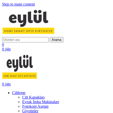
Skip to main content
Arama
0
0
öğe
0
öğe
Ciltleme
Cilt Kapakları
Evrak İmha Makinaları
Fotokopi Asetatı
Giyotinler