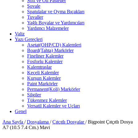
Soft ve Oil Pasteller
Şovale
Spatulalar ve Oyma Bıçakları
Tuvaller
Yağlı Boyalar ve Yardımcıları
Yardımcı Malzemeler
Valiz
Yazı Gereçleri
Asetat(OHP/CD) Kalemleri
Board(Tahta) Markörler
Fineliner Kalemler
Fosforlu Kalemler
Kalemtraşlar
Keçeli Kalemler
Kurşun Kalemler
Paint Markörler
Permanent(Koli) Markörler
Silgiler
Tükenmez Kalemler
Versatil Kalemler ve Uçları
Genel
Ana Sayfa
/
Dosyalama
/
Çıtçıtlı Dosyalar
/
Bigpoint Çıtçıtlı Dosya
A7 (10.5 7.4 Cm.) Mavi