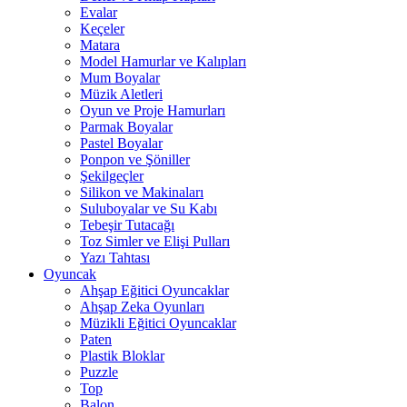
Evalar
Keçeler
Matara
Model Hamurlar ve Kalıpları
Mum Boyalar
Müzik Aletleri
Oyun ve Proje Hamurları
Parmak Boyalar
Pastel Boyalar
Ponpon ve Şöniller
Şekilgeçler
Silikon ve Makinaları
Suluboyalar ve Su Kabı
Tebeşir Tutacağı
Toz Simler ve Elişi Pulları
Yazı Tahtası
Oyuncak
Ahşap Eğitici Oyuncaklar
Ahşap Zeka Oyunları
Müzikli Eğitici Oyuncaklar
Paten
Plastik Bloklar
Puzzle
Top
Balon