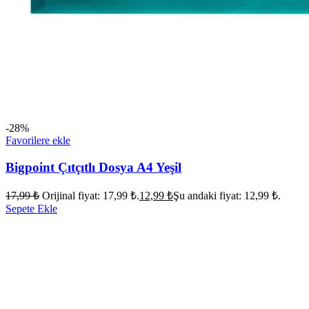
-28%
Favorilere ekle
Bigpoint Çıtçıtlı Dosya A4 Yeşil
17,99
₺
Orijinal fiyat: 17,99 ₺.
12,99
₺
Şu andaki fiyat: 12,99 ₺.
Sepete Ekle