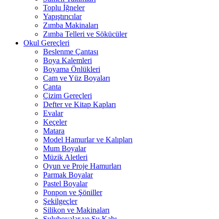
Toplu İğneler
Yapıştırıcılar
Zımba Makinaları
Zımba Telleri ve Sökücüler
Okul Gereçleri
Beslenme Çantası
Boya Kalemleri
Boyama Önlükleri
Cam ve Yüz Boyaları
Çanta
Çizim Gereçleri
Defter ve Kitap Kapları
Evalar
Keçeler
Matara
Model Hamurlar ve Kalıpları
Mum Boyalar
Müzik Aletleri
Oyun ve Proje Hamurları
Parmak Boyalar
Pastel Boyalar
Ponpon ve Şöniller
Şekilgeçler
Silikon ve Makinaları
Suluboyalar ve Su Kabı