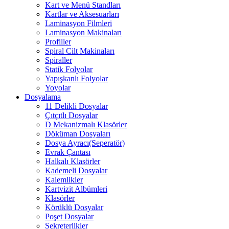
Kart ve Menü Standları
Kartlar ve Aksesuarları
Laminasyon Filmleri
Laminasyon Makinaları
Profiller
Spiral Cilt Makinaları
Spiraller
Statik Folyolar
Yapışkanlı Folyolar
Yoyolar
Dosyalama
11 Delikli Dosyalar
Çıtçıtlı Dosyalar
D Mekanizmalı Klasörler
Döküman Dosyaları
Dosya Ayracı(Seperatör)
Evrak Çantası
Halkalı Klasörler
Kademeli Dosyalar
Kalemlikler
Kartvizit Albümleri
Klasörler
Körüklü Dosyalar
Poşet Dosyalar
Sekreterlikler