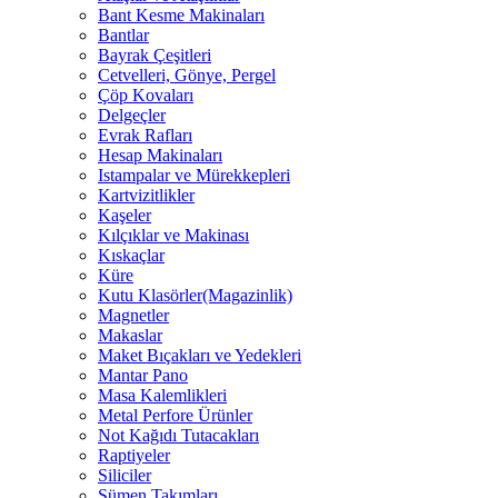
Bant Kesme Makinaları
Bantlar
Bayrak Çeşitleri
Cetvelleri, Gönye, Pergel
Çöp Kovaları
Delgeçler
Evrak Rafları
Hesap Makinaları
Istampalar ve Mürekkepleri
Kartvizitlikler
Kaşeler
Kılçıklar ve Makinası
Kıskaçlar
Küre
Kutu Klasörler(Magazinlik)
Magnetler
Makaslar
Maket Bıçakları ve Yedekleri
Mantar Pano
Masa Kalemlikleri
Metal Perfore Ürünler
Not Kağıdı Tutacakları
Raptiyeler
Siliciler
Sümen Takımları