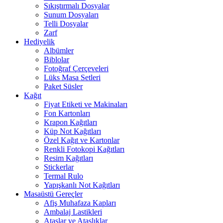
Sıkıştırmalı Dosyalar
Sunum Dosyaları
Telli Dosyalar
Zarf
Hediyelik
Albümler
Biblolar
Fotoğraf Çerçeveleri
Lüks Masa Setleri
Paket Süsler
Kağıt
Fiyat Etiketi ve Makinaları
Fon Kartonları
Krapon Kağıtları
Küp Not Kağıtları
Özel Kağıt ve Kartonlar
Renkli Fotokopi Kağıtları
Resim Kağıtları
Stickerlar
Termal Rulo
Yapışkanlı Not Kağıtları
Masaüstü Gereçler
Afiş Muhafaza Kapları
Ambalaj Lastikleri
Ataşlar ve Ataşlıklar