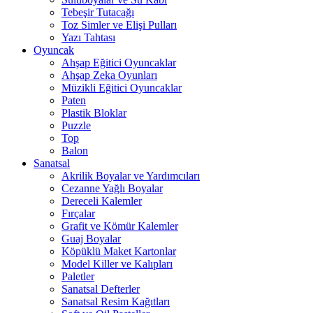
Tebeşir Tutacağı
Toz Simler ve Elişi Pulları
Yazı Tahtası
Oyuncak
Ahşap Eğitici Oyuncaklar
Ahşap Zeka Oyunları
Müzikli Eğitici Oyuncaklar
Paten
Plastik Bloklar
Puzzle
Top
Balon
Sanatsal
Akrilik Boyalar ve Yardımcıları
Cezanne Yağlı Boyalar
Dereceli Kalemler
Fırçalar
Grafit ve Kömür Kalemler
Guaj Boyalar
Köpüklü Maket Kartonlar
Model Killer ve Kalıpları
Paletler
Sanatsal Defterler
Sanatsal Resim Kağıtları