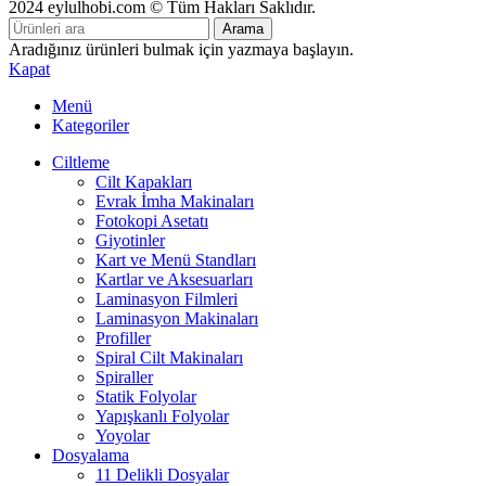
2024 eylulhobi.com © Tüm Hakları Saklıdır.
Arama
Aradığınız ürünleri bulmak için yazmaya başlayın.
Kapat
Menü
Kategoriler
Ciltleme
Cilt Kapakları
Evrak İmha Makinaları
Fotokopi Asetatı
Giyotinler
Kart ve Menü Standları
Kartlar ve Aksesuarları
Laminasyon Filmleri
Laminasyon Makinaları
Profiller
Spiral Cilt Makinaları
Spiraller
Statik Folyolar
Yapışkanlı Folyolar
Yoyolar
Dosyalama
11 Delikli Dosyalar