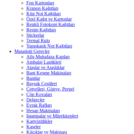
Fon Kartonları
Krapon Kağıtları
Küp Not Kağıtları
Özel Kağıt ve Kartonlar
Renkli Fotokopi Kağıtları
Resim Kağıtları
Stickerlar
Termal Rulo
Yapışkanlı Not Kağıtları
Masaüstü Gereçler
Afiş Muhafaza Kapları
Ambalaj Lastikleri
Ataşlar ve Ataşlıklar
Bant Kesme Makinaları
Bantlar
Bayrak Çeşitleri
Cetvelleri, Gönye, Pergel
Çöp Kovaları
Delgeçler
Evrak Rafları
Hesap Makinaları
Istampalar ve Mürekkepleri
Kartvizitlikler
Kaşeler
Kılçıklar ve Makinası