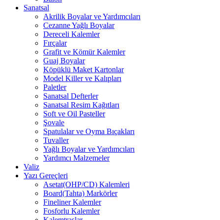
Sanatsal
Akrilik Boyalar ve Yardımcıları
Cezanne Yağlı Boyalar
Dereceli Kalemler
Fırçalar
Grafit ve Kömür Kalemler
Guaj Boyalar
Köpüklü Maket Kartonlar
Model Killer ve Kalıpları
Paletler
Sanatsal Defterler
Sanatsal Resim Kağıtları
Soft ve Oil Pasteller
Şovale
Spatulalar ve Oyma Bıçakları
Tuvaller
Yağlı Boyalar ve Yardımcıları
Yardımcı Malzemeler
Valiz
Yazı Gereçleri
Asetat(OHP/CD) Kalemleri
Board(Tahta) Markörler
Fineliner Kalemler
Fosforlu Kalemler
Kalemtraşlar