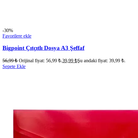
-30%
Favorilere ekle
Bigpoint Çıtçıtlı Dosya A3 Şeffaf
56,99
₺
Orijinal fiyat: 56,99 ₺.
39,99
₺
Şu andaki fiyat: 39,99 ₺.
Sepete Ekle