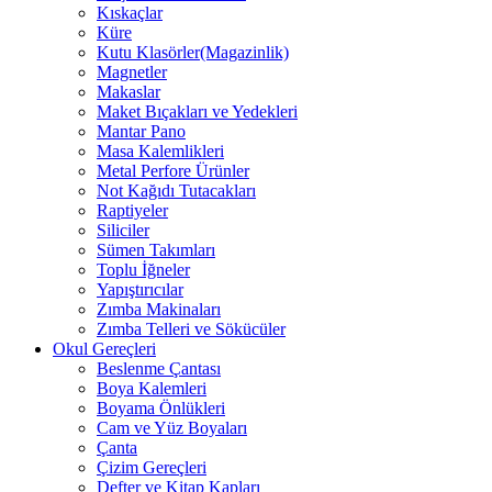
Kıskaçlar
Küre
Kutu Klasörler(Magazinlik)
Magnetler
Makaslar
Maket Bıçakları ve Yedekleri
Mantar Pano
Masa Kalemlikleri
Metal Perfore Ürünler
Not Kağıdı Tutacakları
Raptiyeler
Siliciler
Sümen Takımları
Toplu İğneler
Yapıştırıcılar
Zımba Makinaları
Zımba Telleri ve Sökücüler
Okul Gereçleri
Beslenme Çantası
Boya Kalemleri
Boyama Önlükleri
Cam ve Yüz Boyaları
Çanta
Çizim Gereçleri
Defter ve Kitap Kapları