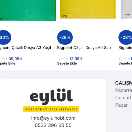
-30%
-28%
-28
gpoint Çıtçıtlı Dosya A3 Yeşil
Bigpoint Çıtçıtlı Dosya A4 Sarı
Bigpoin
39,99
₺
12,99
₺
,99
₺
17,99
₺
17,99
₺
pete Ekle
Sepete Ekle
Sepete 
ÇALIŞ
Pazarte
Cumarte
Pazar :
info@eylulhobi.com
0532 396 00 50