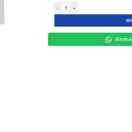
-
+
SE
WhatsAp