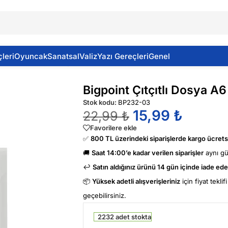
leri
Oyuncak
Sanatsal
Valiz
Yazı Gereçleri
Genel
A6 (14.9 10.5 Cm.) Şeffaf
Bigpoint Çıtçıtlı Dosya A6
Stok kodu:
BP232-03
15,99
₺
22,99
₺
Favorilere ekle
✅
800 TL üzerindeki siparişlerde kargo ücretsi
🚚
Saat 14:00’e kadar verilen siparişler
aynı g
↩️
Satın aldığınız ürünü 14 gün içinde iade edeb
📦
Yüksek adetli alışverişleriniz
için fiyat tekli
geçebilirsiniz.
2232 adet stokta