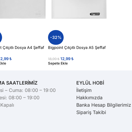
%
-32%
t Çıtçıtlı Dosya A4 Şeffaf
Bigpoint Çıtçıtlı Dosya A5 Şeffaf
12,99
₺
12,99
₺
18,99
₺
Ekle
Sepete Ekle
MA SAATLERİMİZ
EYLÜL HOBİ
si – Cuma: 08:00 – 19:00
İletişim
si: 08:00 – 19:00
Hakkımızda
 Kapalı
Banka Hesap Bilgilerimiz
Sipariş Takibi