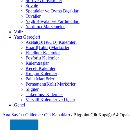
Soft ve Oil Pasteller
Şovale
Spatulalar ve Oyma Bıçakları
Tuvaller
Yağlı Boyalar ve Yardımcıları
Yardımcı Malzemeler
Valiz
Yazı Gereçleri
Asetat(OHP/CD) Kalemleri
Board(Tahta) Markörler
Fineliner Kalemler
Fosforlu Kalemler
Kalemtraşlar
Keçeli Kalemler
Kurşun Kalemler
Paint Markörler
Permanent(Koli) Markörler
Silgiler
Tükenmez Kalemler
Versatil Kalemler ve Uçları
Genel
Ana Sayfa
/
Ciltleme
/
Cilt Kapakları
/
Bigpoint Cilt Kapağı A4 Opa