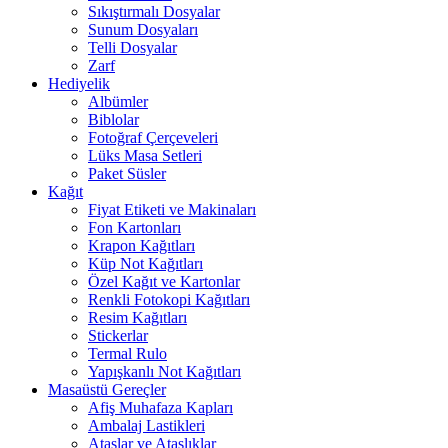
Sıkıştırmalı Dosyalar
Sunum Dosyaları
Telli Dosyalar
Zarf
Hediyelik
Albümler
Biblolar
Fotoğraf Çerçeveleri
Lüks Masa Setleri
Paket Süsler
Kağıt
Fiyat Etiketi ve Makinaları
Fon Kartonları
Krapon Kağıtları
Küp Not Kağıtları
Özel Kağıt ve Kartonlar
Renkli Fotokopi Kağıtları
Resim Kağıtları
Stickerlar
Termal Rulo
Yapışkanlı Not Kağıtları
Masaüstü Gereçler
Afiş Muhafaza Kapları
Ambalaj Lastikleri
Ataşlar ve Ataşlıklar