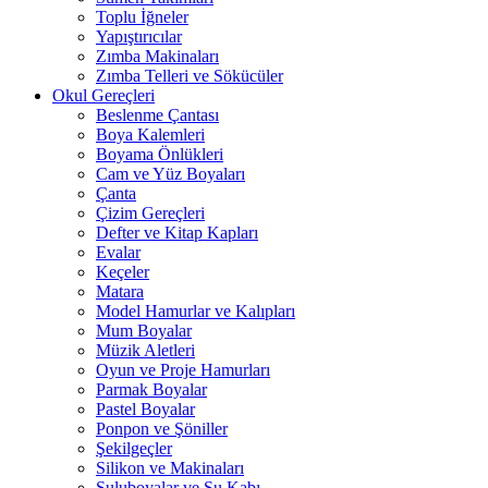
Toplu İğneler
Yapıştırıcılar
Zımba Makinaları
Zımba Telleri ve Sökücüler
Okul Gereçleri
Beslenme Çantası
Boya Kalemleri
Boyama Önlükleri
Cam ve Yüz Boyaları
Çanta
Çizim Gereçleri
Defter ve Kitap Kapları
Evalar
Keçeler
Matara
Model Hamurlar ve Kalıpları
Mum Boyalar
Müzik Aletleri
Oyun ve Proje Hamurları
Parmak Boyalar
Pastel Boyalar
Ponpon ve Şöniller
Şekilgeçler
Silikon ve Makinaları
Suluboyalar ve Su Kabı