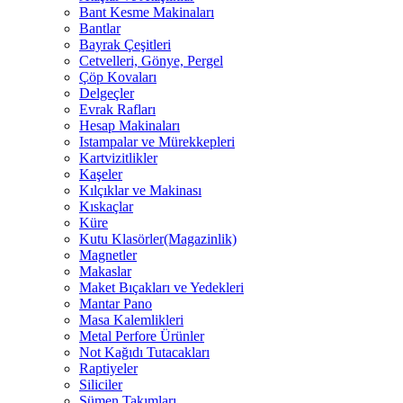
Bant Kesme Makinaları
Bantlar
Bayrak Çeşitleri
Cetvelleri, Gönye, Pergel
Çöp Kovaları
Delgeçler
Evrak Rafları
Hesap Makinaları
Istampalar ve Mürekkepleri
Kartvizitlikler
Kaşeler
Kılçıklar ve Makinası
Kıskaçlar
Küre
Kutu Klasörler(Magazinlik)
Magnetler
Makaslar
Maket Bıçakları ve Yedekleri
Mantar Pano
Masa Kalemlikleri
Metal Perfore Ürünler
Not Kağıdı Tutacakları
Raptiyeler
Siliciler
Sümen Takımları