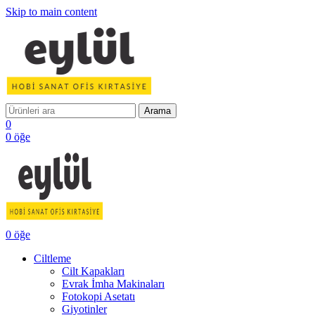
Skip to main content
Arama
0
0
öğe
0
öğe
Ciltleme
Cilt Kapakları
Evrak İmha Makinaları
Fotokopi Asetatı
Giyotinler