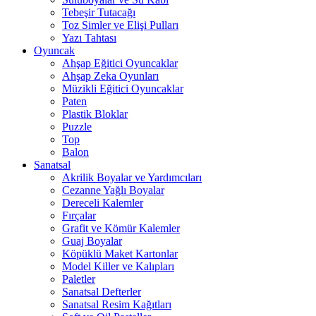
Tebeşir Tutacağı
Toz Simler ve Elişi Pulları
Yazı Tahtası
Oyuncak
Ahşap Eğitici Oyuncaklar
Ahşap Zeka Oyunları
Müzikli Eğitici Oyuncaklar
Paten
Plastik Bloklar
Puzzle
Top
Balon
Sanatsal
Akrilik Boyalar ve Yardımcıları
Cezanne Yağlı Boyalar
Dereceli Kalemler
Fırçalar
Grafit ve Kömür Kalemler
Guaj Boyalar
Köpüklü Maket Kartonlar
Model Killer ve Kalıpları
Paletler
Sanatsal Defterler
Sanatsal Resim Kağıtları