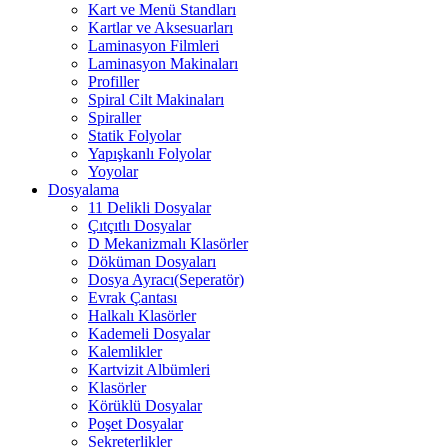
Kart ve Menü Standları
Kartlar ve Aksesuarları
Laminasyon Filmleri
Laminasyon Makinaları
Profiller
Spiral Cilt Makinaları
Spiraller
Statik Folyolar
Yapışkanlı Folyolar
Yoyolar
Dosyalama
11 Delikli Dosyalar
Çıtçıtlı Dosyalar
D Mekanizmalı Klasörler
Döküman Dosyaları
Dosya Ayracı(Seperatör)
Evrak Çantası
Halkalı Klasörler
Kademeli Dosyalar
Kalemlikler
Kartvizit Albümleri
Klasörler
Körüklü Dosyalar
Poşet Dosyalar
Sekreterlikler