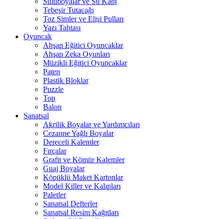
Suluboyalar ve Su Kabı
Tebeşir Tutacağı
Toz Simler ve Elişi Pulları
Yazı Tahtası
Oyuncak
Ahşap Eğitici Oyuncaklar
Ahşap Zeka Oyunları
Müzikli Eğitici Oyuncaklar
Paten
Plastik Bloklar
Puzzle
Top
Balon
Sanatsal
Akrilik Boyalar ve Yardımcıları
Cezanne Yağlı Boyalar
Dereceli Kalemler
Fırçalar
Grafit ve Kömür Kalemler
Guaj Boyalar
Köpüklü Maket Kartonlar
Model Killer ve Kalıpları
Paletler
Sanatsal Defterler
Sanatsal Resim Kağıtları