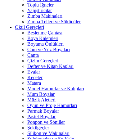
Toplu İğneler
Yapıştırıcılar
Zımba Makinaları
Zımba Telleri ve Sökücüler
Okul Gereçleri
Beslenme Çantası
Boya Kalemleri
Boyama Önlükleri
Cam ve Yüz Boyaları
Çanta
Çizim Gereçleri
Defter ve Kitap Kapları
Evalar
Keçeler
Matara
Model Hamurlar ve Kalıpları
Mum Boyalar
Müzik Aletleri
Oyun ve Proje Hamurları
Parmak Boyalar
Pastel Boyalar
Ponpon ve Şöniller
Şekilgeçler
Silikon ve Makinaları
Suluboyalar ve Su Kabı