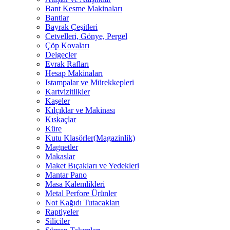
Bant Kesme Makinaları
Bantlar
Bayrak Çeşitleri
Cetvelleri, Gönye, Pergel
Çöp Kovaları
Delgeçler
Evrak Rafları
Hesap Makinaları
Istampalar ve Mürekkepleri
Kartvizitlikler
Kaşeler
Kılçıklar ve Makinası
Kıskaçlar
Küre
Kutu Klasörler(Magazinlik)
Magnetler
Makaslar
Maket Bıçakları ve Yedekleri
Mantar Pano
Masa Kalemlikleri
Metal Perfore Ürünler
Not Kağıdı Tutacakları
Raptiyeler
Siliciler