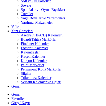
Soft ve Oil Pasteller
Şovale
Spatulalar ve Oyma Bıçakları
Tuvaller
Yağlı Boyalar ve Yardımcıları
Yardımcı Malzemeler
Valiz
Yazı Gereçleri
Asetat(OHP/CD) Kalemleri
Board(Tahta) Markörler
Fineliner Kalemler
Fosforlu Kalemler
Kalemtraşlar
Keçeli Kalemler
Kurşun Kalemler
Paint Markörler
Permanent(Koli) Markörler
Silgiler
Tükenmez Kalemler
Versatil Kalemler ve Uçları
Genel
Genel
Favoriler
Giriş / Kayıt