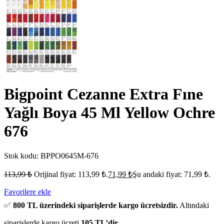
Bigpoint Cezanne Extra Fıne
Yağlı Boya 45 Ml Yellow Ochre
676
Stok kodu:
BPPO0645M-676
113,99
₺
Orijinal fiyat: 113,99 ₺.
71,99
₺
Şu andaki fiyat: 71,99 ₺.
Favorilere ekle
✅
800 TL üzerindeki siparişlerde kargo ücretsizdir.
Altındaki
siparişlerde kargo ücreti
105 TL’dir.