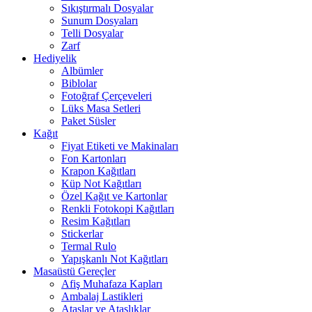
Sıkıştırmalı Dosyalar
Sunum Dosyaları
Telli Dosyalar
Zarf
Hediyelik
Albümler
Biblolar
Fotoğraf Çerçeveleri
Lüks Masa Setleri
Paket Süsler
Kağıt
Fiyat Etiketi ve Makinaları
Fon Kartonları
Krapon Kağıtları
Küp Not Kağıtları
Özel Kağıt ve Kartonlar
Renkli Fotokopi Kağıtları
Resim Kağıtları
Stickerlar
Termal Rulo
Yapışkanlı Not Kağıtları
Masaüstü Gereçler
Afiş Muhafaza Kapları
Ambalaj Lastikleri
Ataşlar ve Ataşlıklar