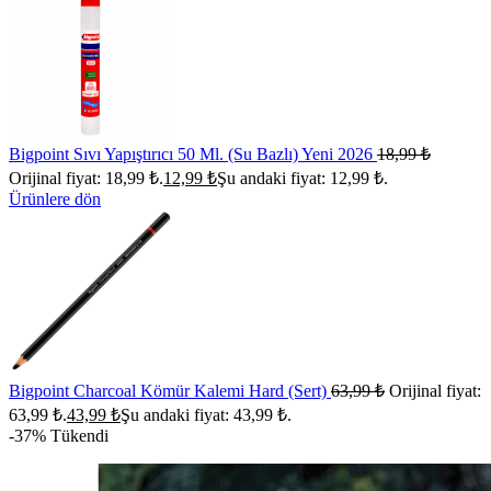
Bigpoint Sıvı Yapıştırıcı 50 Ml. (Su Bazlı) Yeni 2026
18,99
₺
Orijinal fiyat: 18,99 ₺.
12,99
₺
Şu andaki fiyat: 12,99 ₺.
Ürünlere dön
Bigpoint Charcoal Kömür Kalemi Hard (Sert)
63,99
₺
Orijinal fiyat:
63,99 ₺.
43,99
₺
Şu andaki fiyat: 43,99 ₺.
-37%
Tükendi