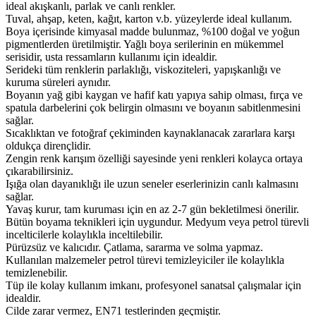
ideal akışkanlı, parlak ve canlı renkler.
Tuval, ahşap, keten, kağıt, karton v.b. yüzeylerde ideal kullanım.
Boya içerisinde kimyasal madde bulunmaz, %100 doğal ve yoğun
pigmentlerden üretilmiştir. Yağlı boya serilerinin en mükemmel
serisidir, usta ressamların kullanımı için idealdir.
Serideki tüm renklerin parlaklığı, viskoziteleri, yapışkanlığı ve
kuruma süreleri aynıdır.
Boyanın yağ gibi kaygan ve hafif katı yapıya sahip olması, fırça ve
spatula darbelerini çok belirgin olmasını ve boyanın sabitlenmesini
sağlar.
Sıcaklıktan ve fotoğraf çekiminden kaynaklanacak zararlara karşı
oldukça dirençlidir.
Zengin renk karışım özelliği sayesinde yeni renkleri kolayca ortaya
çıkarabilirsiniz.
Işığa olan dayanıklığı ile uzun seneler eserlerinizin canlı kalmasını
sağlar.
Yavaş kurur, tam kuruması için en az 2-7 gün bekletilmesi önerilir.
Bütün boyama teknikleri için uygundur. Medyum veya petrol türevli
incelticilerle kolaylıkla inceltilebilir.
Pürüzsüz ve kalıcıdır. Çatlama, sararma ve solma yapmaz.
Kullanılan malzemeler petrol türevi temizleyiciler ile kolaylıkla
temizlenebilir.
Tüp ile kolay kullanım imkanı, profesyonel sanatsal çalışmalar için
idealdir.
Cilde zarar vermez, EN71 testlerinden geçmiştir.