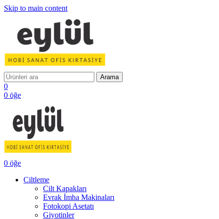
Skip to main content
Arama
0
0
öğe
0
öğe
Ciltleme
Cilt Kapakları
Evrak İmha Makinaları
Fotokopi Asetatı
Giyotinler