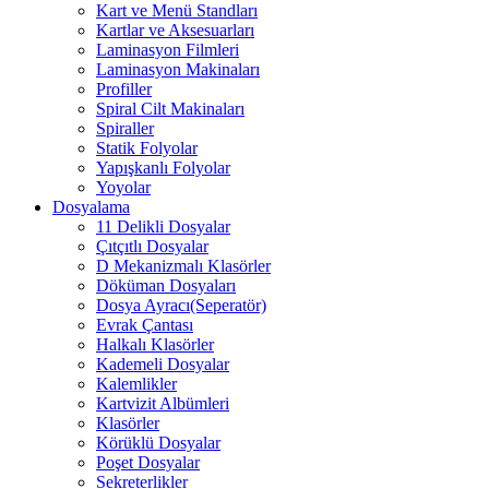
Kart ve Menü Standları
Kartlar ve Aksesuarları
Laminasyon Filmleri
Laminasyon Makinaları
Profiller
Spiral Cilt Makinaları
Spiraller
Statik Folyolar
Yapışkanlı Folyolar
Yoyolar
Dosyalama
11 Delikli Dosyalar
Çıtçıtlı Dosyalar
D Mekanizmalı Klasörler
Döküman Dosyaları
Dosya Ayracı(Seperatör)
Evrak Çantası
Halkalı Klasörler
Kademeli Dosyalar
Kalemlikler
Kartvizit Albümleri
Klasörler
Körüklü Dosyalar
Poşet Dosyalar
Sekreterlikler