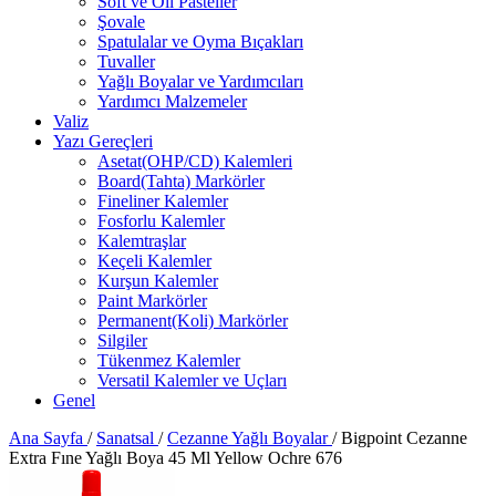
Soft ve Oil Pasteller
Şovale
Spatulalar ve Oyma Bıçakları
Tuvaller
Yağlı Boyalar ve Yardımcıları
Yardımcı Malzemeler
Valiz
Yazı Gereçleri
Asetat(OHP/CD) Kalemleri
Board(Tahta) Markörler
Fineliner Kalemler
Fosforlu Kalemler
Kalemtraşlar
Keçeli Kalemler
Kurşun Kalemler
Paint Markörler
Permanent(Koli) Markörler
Silgiler
Tükenmez Kalemler
Versatil Kalemler ve Uçları
Genel
Ana Sayfa
/
Sanatsal
/
Cezanne Yağlı Boyalar
/
Bigpoint Cezanne
Extra Fıne Yağlı Boya 45 Ml Yellow Ochre 676