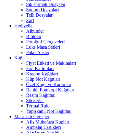
Sıkıştırmalı Dosyalar
Sunum Dosyaları
Telli Dosyalar
Zarf
Hediyelik
Albümler
Biblolar
Fotoğraf Çerçeveleri
Lüks Masa Setleri
Paket Süsler
Kağıt
Fiyat Etiketi ve Makinaları
Fon Kartonları
Krapon Kağıtları
Küp Not Kağıtları
Özel Kağıt ve Kartonlar
Renkli Fotokopi Kağıtları
Resim Kağıtları
Stickerlar
Termal Rulo
Yapışkanlı Not Kağıtları
Masaüstü Gereçler
Afiş Muhafaza Kapları
Ambalaj Lastikleri
Ataşlar ve Ataşlıklar