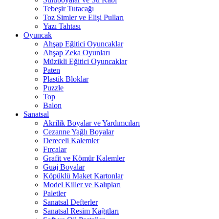
Tebeşir Tutacağı
Toz Simler ve Elişi Pulları
Yazı Tahtası
Oyuncak
Ahşap Eğitici Oyuncaklar
Ahşap Zeka Oyunları
Müzikli Eğitici Oyuncaklar
Paten
Plastik Bloklar
Puzzle
Top
Balon
Sanatsal
Akrilik Boyalar ve Yardımcıları
Cezanne Yağlı Boyalar
Dereceli Kalemler
Fırçalar
Grafit ve Kömür Kalemler
Guaj Boyalar
Köpüklü Maket Kartonlar
Model Killer ve Kalıpları
Paletler
Sanatsal Defterler
Sanatsal Resim Kağıtları