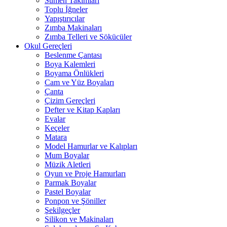
Sümen Takımları
Toplu İğneler
Yapıştırıcılar
Zımba Makinaları
Zımba Telleri ve Sökücüler
Okul Gereçleri
Beslenme Çantası
Boya Kalemleri
Boyama Önlükleri
Cam ve Yüz Boyaları
Çanta
Çizim Gereçleri
Defter ve Kitap Kapları
Evalar
Keçeler
Matara
Model Hamurlar ve Kalıpları
Mum Boyalar
Müzik Aletleri
Oyun ve Proje Hamurları
Parmak Boyalar
Pastel Boyalar
Ponpon ve Şöniller
Şekilgeçler
Silikon ve Makinaları