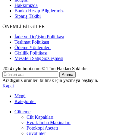
Hakkımızda
Banka Hesap Bilgilerimiz
Sipariş Takibi
ÖNEMLİ BİLGİLER
İade ve Değişim Politikası
Teslimat Politikası
Ödeme Yöntemleri
Gizlilik Politikası
Mesafeli Satış Sözleşmesi
2024 eylulhobi.com © Tüm Hakları Saklıdır.
Arama
Aradığınız ürünleri bulmak için yazmaya başlayın.
Kapat
Menü
Kategoriler
Ciltleme
Cilt Kapakları
Evrak İmha Makinaları
Fotokopi Asetatı
Giyotinler