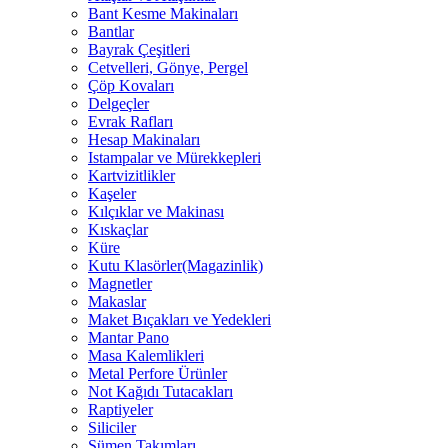
Bant Kesme Makinaları
Bantlar
Bayrak Çeşitleri
Cetvelleri, Gönye, Pergel
Çöp Kovaları
Delgeçler
Evrak Rafları
Hesap Makinaları
Istampalar ve Mürekkepleri
Kartvizitlikler
Kaşeler
Kılçıklar ve Makinası
Kıskaçlar
Küre
Kutu Klasörler(Magazinlik)
Magnetler
Makaslar
Maket Bıçakları ve Yedekleri
Mantar Pano
Masa Kalemlikleri
Metal Perfore Ürünler
Not Kağıdı Tutacakları
Raptiyeler
Siliciler
Sümen Takımları