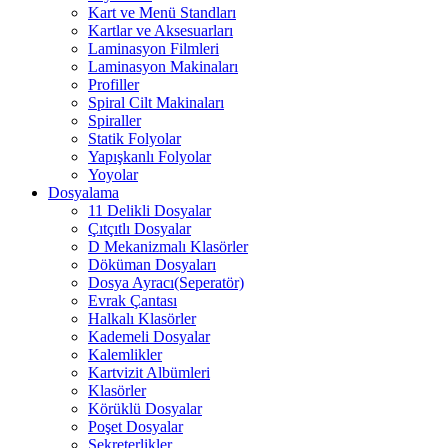
Kart ve Menü Standları
Kartlar ve Aksesuarları
Laminasyon Filmleri
Laminasyon Makinaları
Profiller
Spiral Cilt Makinaları
Spiraller
Statik Folyolar
Yapışkanlı Folyolar
Yoyolar
Dosyalama
11 Delikli Dosyalar
Çıtçıtlı Dosyalar
D Mekanizmalı Klasörler
Döküman Dosyaları
Dosya Ayracı(Seperatör)
Evrak Çantası
Halkalı Klasörler
Kademeli Dosyalar
Kalemlikler
Kartvizit Albümleri
Klasörler
Körüklü Dosyalar
Poşet Dosyalar
Sekreterlikler