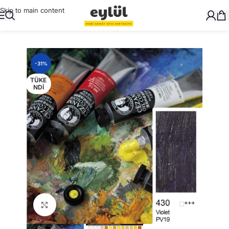
Skip to main content
Ana Sayfa
/
Sanatsal
/
Cezanne Yağlı Boyalar
-31%
TÜKE
NDI
Büyütmek için tıklayın