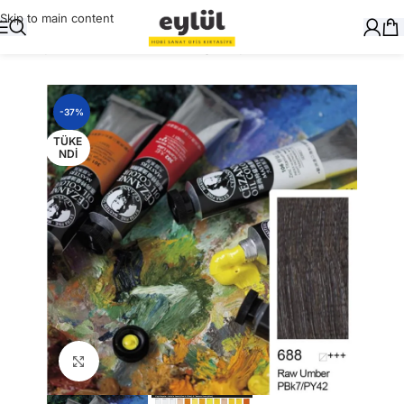
Skip to main content
Ana Sayfa
/
Sanatsal
/
Cezanne Yağlı Boyalar
-37%
TÜKE
NDI
Büyütmek için tıklayın