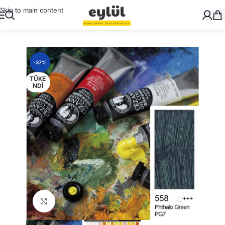
Skip to main content
Ana Sayfa
/
Sanatsal
/
Cezanne Yağlı Boyalar
-37%
TÜKE
NDI
Büyütmek için tıklayın