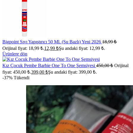
Bigpoint Sıvı Yapıştırıcı 50 Ml. (Su Bazlı) Yeni 2026
18,99
₺
Orijinal fiyat: 18,99 ₺.
12,99
₺
Şu andaki fiyat: 12,99 ₺.
Ürünlere dön
Kız Çocuk Pembe Barbie One To One Şemsiyesi
450,00
₺
Orijinal
fiyat: 450,00 ₺.
399,00
₺
Şu andaki fiyat: 399,00 ₺.
-37%
Tükendi