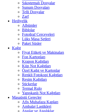
Sıkıştırmalı Dosyalar
Sunum Dosyaları
Telli Dosyalar
Zarf
Hediyelik
Albümler
Biblolar
Fotoğraf Çerçeveleri
Lüks Masa Setleri
Paket Süsler
Kağıt
Fiyat Etiketi ve Makinaları
Fon Kartonları
Krapon Kağıtları
Küp Not Kağıtları
Özel Kağıt ve Kartonlar
Renkli Fotokopi Kağıtları
Resim Kağıtları
Stickerlar
Termal Rulo
Yapışkanlı Not Kağıtları
Masaüstü Gereçler
Afiş Muhafaza Kapları
Ambalaj Lastikleri
Ataşlar ve Ataşlıklar