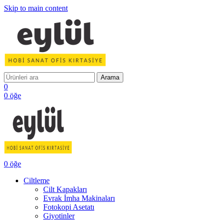
Skip to main content
Arama
0
0
öğe
0
öğe
Ciltleme
Cilt Kapakları
Evrak İmha Makinaları
Fotokopi Asetatı
Giyotinler