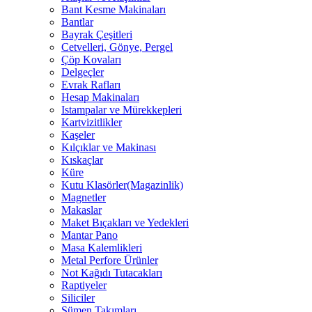
Bant Kesme Makinaları
Bantlar
Bayrak Çeşitleri
Cetvelleri, Gönye, Pergel
Çöp Kovaları
Delgeçler
Evrak Rafları
Hesap Makinaları
Istampalar ve Mürekkepleri
Kartvizitlikler
Kaşeler
Kılçıklar ve Makinası
Kıskaçlar
Küre
Kutu Klasörler(Magazinlik)
Magnetler
Makaslar
Maket Bıçakları ve Yedekleri
Mantar Pano
Masa Kalemlikleri
Metal Perfore Ürünler
Not Kağıdı Tutacakları
Raptiyeler
Siliciler
Sümen Takımları