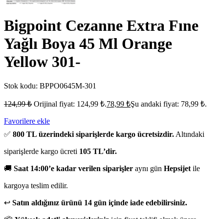
Bigpoint Cezanne Extra Fıne
Yağlı Boya 45 Ml Orange
Yellow 301-
Stok kodu:
BPPO0645M-301
124,99
₺
Orijinal fiyat: 124,99 ₺.
78,99
₺
Şu andaki fiyat: 78,99 ₺.
Favorilere ekle
✅
800 TL üzerindeki siparişlerde kargo ücretsizdir.
Altındaki
siparişlerde kargo ücreti
105 TL’dir.
🚚
Saat 14:00’e kadar verilen siparişler
aynı gün
Hepsijet
ile
kargoya teslim edilir.
↩️
Satın aldığınız ürünü 14 gün içinde iade edebilirsiniz.