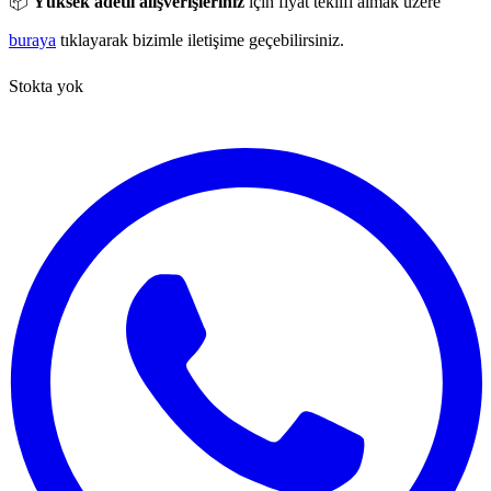
📦
Yüksek adetli alışverişleriniz
için fiyat teklifi almak üzere
buraya
tıklayarak bizimle iletişime geçebilirsiniz.
Stokta yok