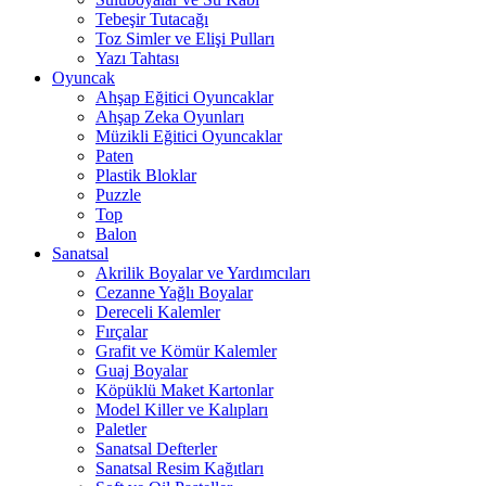
Tebeşir Tutacağı
Toz Simler ve Elişi Pulları
Yazı Tahtası
Oyuncak
Ahşap Eğitici Oyuncaklar
Ahşap Zeka Oyunları
Müzikli Eğitici Oyuncaklar
Paten
Plastik Bloklar
Puzzle
Top
Balon
Sanatsal
Akrilik Boyalar ve Yardımcıları
Cezanne Yağlı Boyalar
Dereceli Kalemler
Fırçalar
Grafit ve Kömür Kalemler
Guaj Boyalar
Köpüklü Maket Kartonlar
Model Killer ve Kalıpları
Paletler
Sanatsal Defterler
Sanatsal Resim Kağıtları