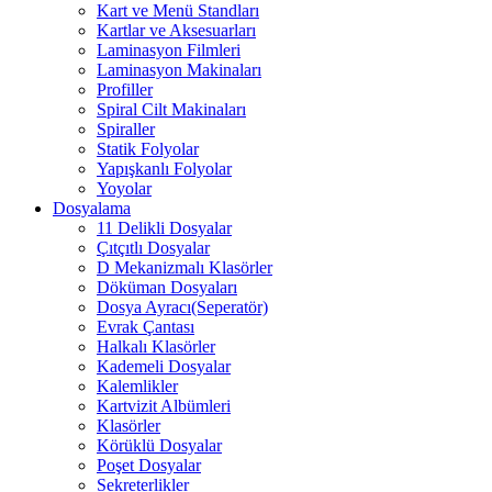
Kart ve Menü Standları
Kartlar ve Aksesuarları
Laminasyon Filmleri
Laminasyon Makinaları
Profiller
Spiral Cilt Makinaları
Spiraller
Statik Folyolar
Yapışkanlı Folyolar
Yoyolar
Dosyalama
11 Delikli Dosyalar
Çıtçıtlı Dosyalar
D Mekanizmalı Klasörler
Döküman Dosyaları
Dosya Ayracı(Seperatör)
Evrak Çantası
Halkalı Klasörler
Kademeli Dosyalar
Kalemlikler
Kartvizit Albümleri
Klasörler
Körüklü Dosyalar
Poşet Dosyalar
Sekreterlikler