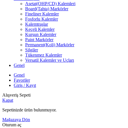
Asetat(OHP/CD) Kalemleri
Board(Tahta) Markörler
Fineliner Kalemler
Fosforlu Kalemler
Kalemtraşlar
Keçeli Kalemler
Kurşun Kalemler
Paint Markörler
Permanent(Koli) Markörler
Silgiler
Tükenmez Kalemler
Versatil Kalemler ve Uçları
Genel
Genel
Favoriler
Giriş / Kayıt
Alışveriş Sepeti
Kapat
Sepetinizde ürün bulunmuyor.
Mağazaya Dön
Oturum aç