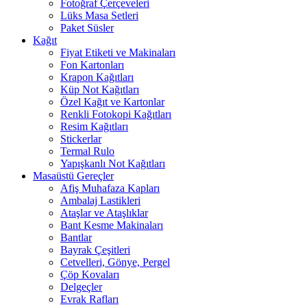
Fotoğraf Çerçeveleri
Lüks Masa Setleri
Paket Süsler
Kağıt
Fiyat Etiketi ve Makinaları
Fon Kartonları
Krapon Kağıtları
Küp Not Kağıtları
Özel Kağıt ve Kartonlar
Renkli Fotokopi Kağıtları
Resim Kağıtları
Stickerlar
Termal Rulo
Yapışkanlı Not Kağıtları
Masaüstü Gereçler
Afiş Muhafaza Kapları
Ambalaj Lastikleri
Ataşlar ve Ataşlıklar
Bant Kesme Makinaları
Bantlar
Bayrak Çeşitleri
Cetvelleri, Gönye, Pergel
Çöp Kovaları
Delgeçler
Evrak Rafları