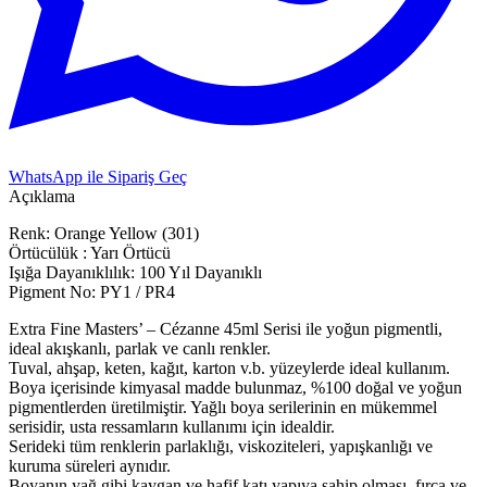
WhatsApp ile Sipariş Geç
Açıklama
Renk: Orange Yellow (301)
Örtücülük : Yarı Örtücü
Işığa Dayanıklılık: 100 Yıl Dayanıklı
Pigment No: PY1 / PR4
Extra Fine Masters’ – Cézanne 45ml Serisi ile yoğun pigmentli,
ideal akışkanlı, parlak ve canlı renkler.
Tuval, ahşap, keten, kağıt, karton v.b. yüzeylerde ideal kullanım.
Boya içerisinde kimyasal madde bulunmaz, %100 doğal ve yoğun
pigmentlerden üretilmiştir. Yağlı boya serilerinin en mükemmel
serisidir, usta ressamların kullanımı için idealdir.
Serideki tüm renklerin parlaklığı, viskoziteleri, yapışkanlığı ve
kuruma süreleri aynıdır.
Boyanın yağ gibi kaygan ve hafif katı yapıya sahip olması, fırça ve