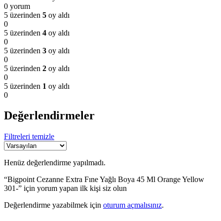
0 yorum
5 üzerinden
5
oy aldı
0
5 üzerinden
4
oy aldı
0
5 üzerinden
3
oy aldı
0
5 üzerinden
2
oy aldı
0
5 üzerinden
1
oy aldı
0
Değerlendirmeler
Filtreleri temizle
Henüz değerlendirme yapılmadı.
“Bigpoint Cezanne Extra Fıne Yağlı Boya 45 Ml Orange Yellow
301-” için yorum yapan ilk kişi siz olun
Değerlendirme yazabilmek için
oturum açmalısınız
.