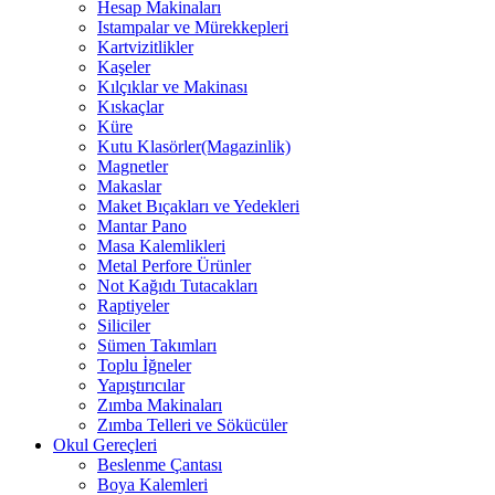
Hesap Makinaları
Istampalar ve Mürekkepleri
Kartvizitlikler
Kaşeler
Kılçıklar ve Makinası
Kıskaçlar
Küre
Kutu Klasörler(Magazinlik)
Magnetler
Makaslar
Maket Bıçakları ve Yedekleri
Mantar Pano
Masa Kalemlikleri
Metal Perfore Ürünler
Not Kağıdı Tutacakları
Raptiyeler
Siliciler
Sümen Takımları
Toplu İğneler
Yapıştırıcılar
Zımba Makinaları
Zımba Telleri ve Sökücüler
Okul Gereçleri
Beslenme Çantası
Boya Kalemleri