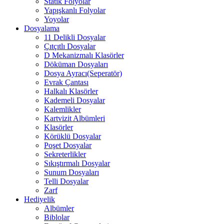
Statik Folyolar
Yapışkanlı Folyolar
Yoyolar
Dosyalama
11 Delikli Dosyalar
Çıtçıtlı Dosyalar
D Mekanizmalı Klasörler
Döküman Dosyaları
Dosya Ayracı(Seperatör)
Evrak Çantası
Halkalı Klasörler
Kademeli Dosyalar
Kalemlikler
Kartvizit Albümleri
Klasörler
Körüklü Dosyalar
Poşet Dosyalar
Sekreterlikler
Sıkıştırmalı Dosyalar
Sunum Dosyaları
Telli Dosyalar
Zarf
Hediyelik
Albümler
Biblolar