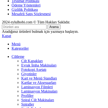
Teslimat Politikası
Ödeme Yöntemleri
Gizlilik Politikası
Mesafeli Satış Sözleşmesi
2024 eylulhobi.com © Tüm Hakları Saklıdır.
Arama
Aradığınız ürünleri bulmak için yazmaya başlayın.
Kapat
Menü
Kategoriler
Ciltleme
Cilt Kapakları
Evrak İmha Makinaları
Fotokopi Asetatı
Giyotinler
Kart ve Menü Standları
Kartlar ve Aksesuarları
Laminasyon Filmleri
Laminasyon Makinaları
Profiller
Spiral Cilt Makinaları
Spiraller