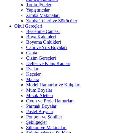
Toplu İğneler
Yapıştırıcılar
Zımba Makinaları
Zımba Telleri ve Sökücüler
Okul Gereçleri
Beslenme Çantası
Boya Kalemleri
Boyama Önlükleri
Cam ve Yüz Boyaları
Çanta
Çizim Gereçleri
Defter ve Kitap Kapları
Evalar
Keçeler
Matara
Model Hamurlar ve Kalıpları
Mum Boyalar
Müzik Aletleri
Oyun ve Proje Hamurları
Parmak Boyalar
Pastel Boyalar
Ponpon ve Şöniller
Şekilgeçler
Silikon ve Makinaları
Suluboyalar ve Su Kabı