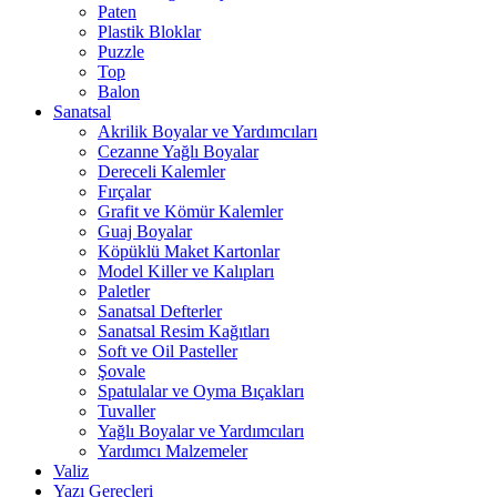
Paten
Plastik Bloklar
Puzzle
Top
Balon
Sanatsal
Akrilik Boyalar ve Yardımcıları
Cezanne Yağlı Boyalar
Dereceli Kalemler
Fırçalar
Grafit ve Kömür Kalemler
Guaj Boyalar
Köpüklü Maket Kartonlar
Model Killer ve Kalıpları
Paletler
Sanatsal Defterler
Sanatsal Resim Kağıtları
Soft ve Oil Pasteller
Şovale
Spatulalar ve Oyma Bıçakları
Tuvaller
Yağlı Boyalar ve Yardımcıları
Yardımcı Malzemeler
Valiz
Yazı Gereçleri