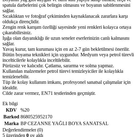
spatula darbelerini çok belirgin olmasını ve boyanın sabitlenmesini
sağlar.
Sıcaklıktan ve fotoğraf çekiminden kaynaklanacak zararlara karşı
oldukça dirençlidir.
Zengin renk karışım özelliği sayesinde yeni renkleri kolayca ortaya
çıkarabilirsiniz.
Işığa olan dayanıklığı ile uzun seneler eserlerinizin canlı kalmasını
sağlar.
Yavaş kurur, tam kuruması için en az 2-7 gün bekletilmesi önerilir.
Bütün boyama teknikleri için uygundur. Medyum veya petrol türevli
incelticilerle kolaylıkla inceltilebilir.
Pürüzsüz ve kalıcıdır. Çatlama, sararma ve solma yapmaz.
Kullanılan malzemeler petrol türevi temizleyiciler ile kolaylıkla
temizlenebilir.
Tüp ile kolay kullanım imkanı, profesyonel sanatsal çalışmalar için
idealdir.
Cilde zarar vermez, EN71 testlerinden geçmiştir.
Ek bilgi
KDV
%20
Barkod
8680525952170
Marka
BP CEZANNE YAĞLI BOYA SANATSAL
Değerlendirmeler (0)
5 üzerinden
0
oy aldı