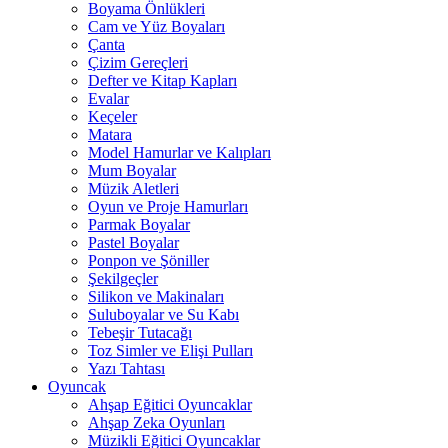
Boyama Önlükleri
Cam ve Yüz Boyaları
Çanta
Çizim Gereçleri
Defter ve Kitap Kapları
Evalar
Keçeler
Matara
Model Hamurlar ve Kalıpları
Mum Boyalar
Müzik Aletleri
Oyun ve Proje Hamurları
Parmak Boyalar
Pastel Boyalar
Ponpon ve Şöniller
Şekilgeçler
Silikon ve Makinaları
Suluboyalar ve Su Kabı
Tebeşir Tutacağı
Toz Simler ve Elişi Pulları
Yazı Tahtası
Oyuncak
Ahşap Eğitici Oyuncaklar
Ahşap Zeka Oyunları
Müzikli Eğitici Oyuncaklar