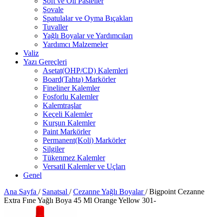
Soft ve Oil Pasteller
Şovale
Spatulalar ve Oyma Bıçakları
Tuvaller
Yağlı Boyalar ve Yardımcıları
Yardımcı Malzemeler
Valiz
Yazı Gereçleri
Asetat(OHP/CD) Kalemleri
Board(Tahta) Markörler
Fineliner Kalemler
Fosforlu Kalemler
Kalemtraşlar
Keçeli Kalemler
Kurşun Kalemler
Paint Markörler
Permanent(Koli) Markörler
Silgiler
Tükenmez Kalemler
Versatil Kalemler ve Uçları
Genel
Ana Sayfa
/
Sanatsal
/
Cezanne Yağlı Boyalar
/
Bigpoint Cezanne
Extra Fıne Yağlı Boya 45 Ml Orange Yellow 301-