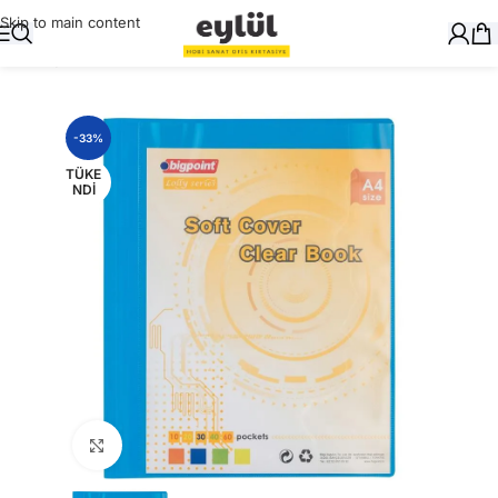
Skip to main content
Ana Sayfa
/
Genel
-33%
TÜKE
NDI
Büyütmek için tıklayın