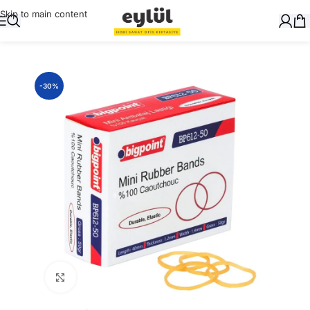
Skip to main content
Ana Sayfa
/
Masaüstü Gereçler
/
Ambalaj Lastikleri
-30%
Büyütmek için tıklayın