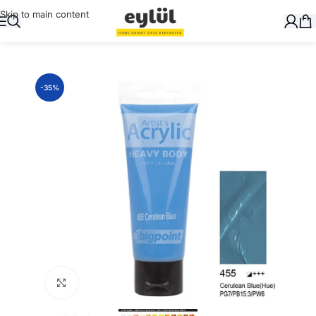
Skip to main content
Ana Sayfa
/
Sanatsal
/
Akrilik Boyalar ve Yardımcıları
-35%
Büyütmek için tıklayın