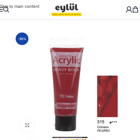
Skip to main content
Ana Sayfa
/
Sanatsal
/
Akrilik Boyalar ve Yardımcıları
-35%
Büyütmek için tıklayın