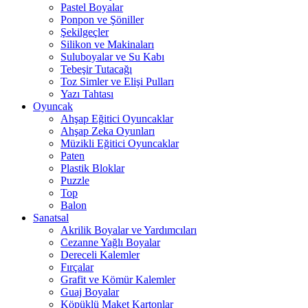
Pastel Boyalar
Ponpon ve Şöniller
Şekilgeçler
Silikon ve Makinaları
Suluboyalar ve Su Kabı
Tebeşir Tutacağı
Toz Simler ve Elişi Pulları
Yazı Tahtası
Oyuncak
Ahşap Eğitici Oyuncaklar
Ahşap Zeka Oyunları
Müzikli Eğitici Oyuncaklar
Paten
Plastik Bloklar
Puzzle
Top
Balon
Sanatsal
Akrilik Boyalar ve Yardımcıları
Cezanne Yağlı Boyalar
Dereceli Kalemler
Fırçalar
Grafit ve Kömür Kalemler
Guaj Boyalar
Köpüklü Maket Kartonlar