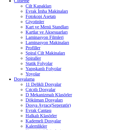
Ciltleme
Cilt Kapakları
Evrak İmha Makinaları
Fotokopi Asetatı
Giyotinler
Kart ve Menü Standları
Kartlar ve Aksesuarları
Laminasyon Filmleri
Laminasyon Makinaları
Profiller
Spiral Cilt Makinaları
Spiraller
Statik Folyolar
Yapışkanlı Folyolar
Yoyolar
Dosyalama
11 Delikli Dosyalar
Çıtçıtlı Dosyalar
D Mekanizmalı Klasörler
Döküman Dosyaları
Dosya Ayracı(Seperatör)
Evrak Çantası
Halkalı Klasörler
Kademeli Dosyalar
Kalemlikler