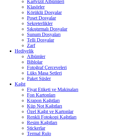
Kartvizit Albümleri
Klasörler
Körüklü Dosyalar
Poşet Dosyalar
Sekreterlikler
Sıkıştırmalı Dosyalar
Sunum Dosyaları
Telli Dosyalar
Zarf
Hediyelik
Albümler
Biblolar
Fotoğraf Çerçeveleri
Lüks Masa Setleri
Paket Süsler
Kağıt
Fiyat Etiketi ve Makinaları
Fon Kartonları
Krapon Kağıtları
Küp Not Kağıtları
Özel Kağıt ve Kartonlar
Renkli Fotokopi Kağıtları
Resim Kağıtları
Stickerlar
Termal Rulo