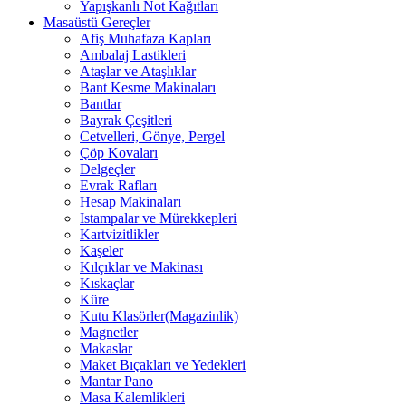
Yapışkanlı Not Kağıtları
Masaüstü Gereçler
Afiş Muhafaza Kapları
Ambalaj Lastikleri
Ataşlar ve Ataşlıklar
Bant Kesme Makinaları
Bantlar
Bayrak Çeşitleri
Cetvelleri, Gönye, Pergel
Çöp Kovaları
Delgeçler
Evrak Rafları
Hesap Makinaları
Istampalar ve Mürekkepleri
Kartvizitlikler
Kaşeler
Kılçıklar ve Makinası
Kıskaçlar
Küre
Kutu Klasörler(Magazinlik)
Magnetler
Makaslar
Maket Bıçakları ve Yedekleri
Mantar Pano
Masa Kalemlikleri