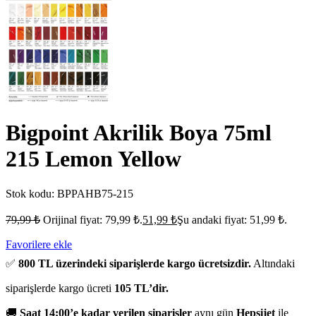
Bigpoint Akrilik Boya 75ml
215 Lemon Yellow
Stok kodu:
BPPAHB75-215
79,99
₺
Orijinal fiyat: 79,99 ₺.
51,99
₺
Şu andaki fiyat: 51,99 ₺.
Favorilere ekle
✅
800 TL üzerindeki siparişlerde kargo ücretsizdir.
Altındaki
siparişlerde kargo ücreti
105 TL’dir.
🚚
Saat 14:00’e kadar verilen siparişler
aynı gün
Hepsijet
ile