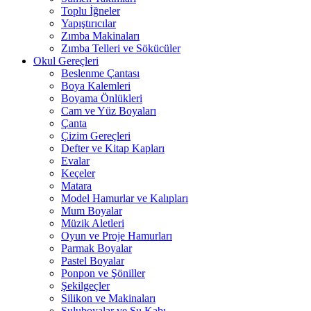
Toplu İğneler
Yapıştırıcılar
Zımba Makinaları
Zımba Telleri ve Sökücüler
Okul Gereçleri
Beslenme Çantası
Boya Kalemleri
Boyama Önlükleri
Cam ve Yüz Boyaları
Çanta
Çizim Gereçleri
Defter ve Kitap Kapları
Evalar
Keçeler
Matara
Model Hamurlar ve Kalıpları
Mum Boyalar
Müzik Aletleri
Oyun ve Proje Hamurları
Parmak Boyalar
Pastel Boyalar
Ponpon ve Şöniller
Şekilgeçler
Silikon ve Makinaları
Suluboyalar ve Su Kabı