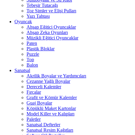
Tebeşir Tutacağı
Toz Simler ve Elişi Pulları
Yazı Tahtası
Oyuncak
Ahşap Eğitici Oyuncaklar
Ahşap Zeka Oyunları
Müzikli Eğitici Oyuncaklar
Paten
Plastik Bloklar
Puzzle
Top
Balon
Sanatsal
Akrilik Boyalar ve Yardımcıları
Cezanne Yağlı Boyalar
Dereceli Kalemler
Fırçalar
Grafit ve Kömür Kalemler
Guaj Boyalar
Köpüklü Maket Kartonlar
Model Killer ve Kalıpları
Paletler
Sanatsal Defterler
Sanatsal Resim Kağıtları