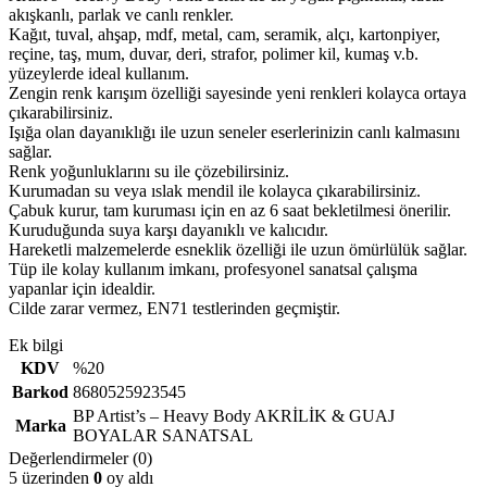
akışkanlı, parlak ve canlı renkler.
Kağıt, tuval, ahşap, mdf, metal, cam, seramik, alçı, kartonpiyer,
reçine, taş, mum, duvar, deri, strafor, polimer kil, kumaş v.b.
yüzeylerde ideal kullanım.
Zengin renk karışım özelliği sayesinde yeni renkleri kolayca ortaya
çıkarabilirsiniz.
Işığa olan dayanıklığı ile uzun seneler eserlerinizin canlı kalmasını
sağlar.
Renk yoğunluklarını su ile çözebilirsiniz.
Kurumadan su veya ıslak mendil ile kolayca çıkarabilirsiniz.
Çabuk kurur, tam kuruması için en az 6 saat bekletilmesi önerilir.
Kuruduğunda suya karşı dayanıklı ve kalıcıdır.
Hareketli malzemelerde esneklik özelliği ile uzun ömürlülük sağlar.
Tüp ile kolay kullanım imkanı, profesyonel sanatsal çalışma
yapanlar için idealdir.
Cilde zarar vermez, EN71 testlerinden geçmiştir.
Ek bilgi
KDV
%20
Barkod
8680525923545
BP Artist’s – Heavy Body AKRİLİK & GUAJ
Marka
BOYALAR SANATSAL
Değerlendirmeler (0)
5 üzerinden
0
oy aldı