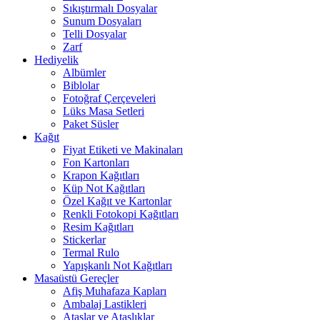
Sıkıştırmalı Dosyalar
Sunum Dosyaları
Telli Dosyalar
Zarf
Hediyelik
Albümler
Biblolar
Fotoğraf Çerçeveleri
Lüks Masa Setleri
Paket Süsler
Kağıt
Fiyat Etiketi ve Makinaları
Fon Kartonları
Krapon Kağıtları
Küp Not Kağıtları
Özel Kağıt ve Kartonlar
Renkli Fotokopi Kağıtları
Resim Kağıtları
Stickerlar
Termal Rulo
Yapışkanlı Not Kağıtları
Masaüstü Gereçler
Afiş Muhafaza Kapları
Ambalaj Lastikleri
Ataşlar ve Ataşlıklar