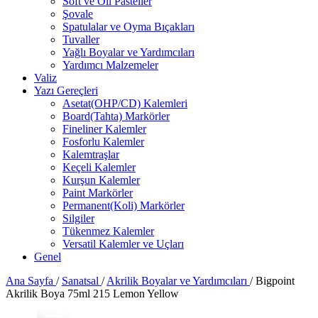
Soft ve Oil Pasteller
Şovale
Spatulalar ve Oyma Bıçakları
Tuvaller
Yağlı Boyalar ve Yardımcıları
Yardımcı Malzemeler
Valiz
Yazı Gereçleri
Asetat(OHP/CD) Kalemleri
Board(Tahta) Markörler
Fineliner Kalemler
Fosforlu Kalemler
Kalemtraşlar
Keçeli Kalemler
Kurşun Kalemler
Paint Markörler
Permanent(Koli) Markörler
Silgiler
Tükenmez Kalemler
Versatil Kalemler ve Uçları
Genel
Ana Sayfa
/
Sanatsal
/
Akrilik Boyalar ve Yardımcıları
/
Bigpoint
Akrilik Boya 75ml 215 Lemon Yellow