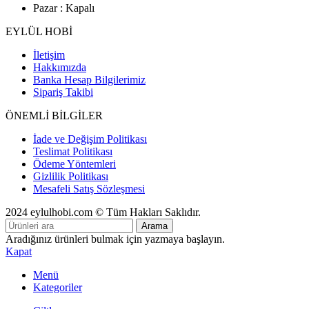
Pazar : Kapalı
EYLÜL HOBİ
İletişim
Hakkımızda
Banka Hesap Bilgilerimiz
Sipariş Takibi
ÖNEMLİ BİLGİLER
İade ve Değişim Politikası
Teslimat Politikası
Ödeme Yöntemleri
Gizlilik Politikası
Mesafeli Satış Sözleşmesi
2024 eylulhobi.com © Tüm Hakları Saklıdır.
Arama
Aradığınız ürünleri bulmak için yazmaya başlayın.
Kapat
Menü
Kategoriler