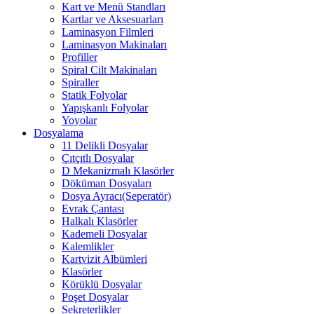
Kart ve Menü Standları
Kartlar ve Aksesuarları
Laminasyon Filmleri
Laminasyon Makinaları
Profiller
Spiral Cilt Makinaları
Spiraller
Statik Folyolar
Yapışkanlı Folyolar
Yoyolar
Dosyalama
11 Delikli Dosyalar
Çıtçıtlı Dosyalar
D Mekanizmalı Klasörler
Döküman Dosyaları
Dosya Ayracı(Seperatör)
Evrak Çantası
Halkalı Klasörler
Kademeli Dosyalar
Kalemlikler
Kartvizit Albümleri
Klasörler
Körüklü Dosyalar
Poşet Dosyalar
Sekreterlikler