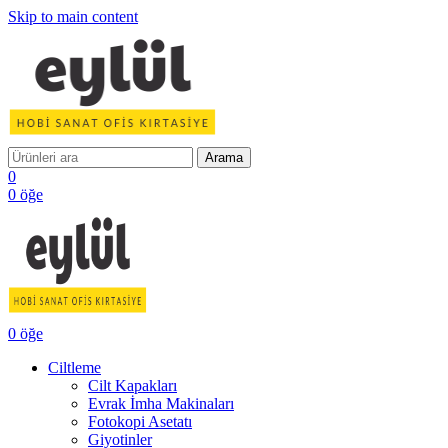
Skip to main content
Arama
0
0
öğe
0
öğe
Ciltleme
Cilt Kapakları
Evrak İmha Makinaları
Fotokopi Asetatı
Giyotinler