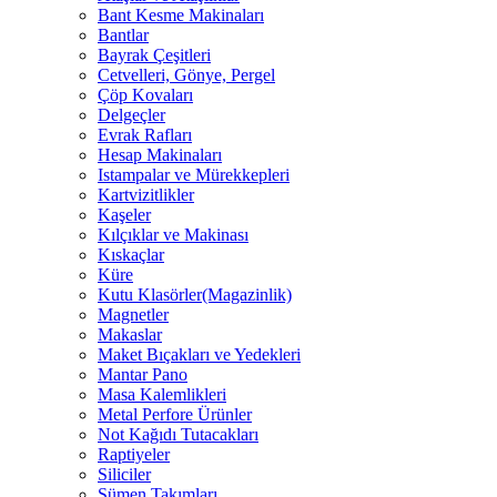
Bant Kesme Makinaları
Bantlar
Bayrak Çeşitleri
Cetvelleri, Gönye, Pergel
Çöp Kovaları
Delgeçler
Evrak Rafları
Hesap Makinaları
Istampalar ve Mürekkepleri
Kartvizitlikler
Kaşeler
Kılçıklar ve Makinası
Kıskaçlar
Küre
Kutu Klasörler(Magazinlik)
Magnetler
Makaslar
Maket Bıçakları ve Yedekleri
Mantar Pano
Masa Kalemlikleri
Metal Perfore Ürünler
Not Kağıdı Tutacakları
Raptiyeler
Siliciler
Sümen Takımları