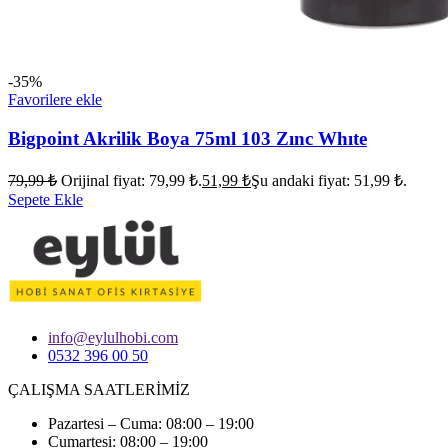
-35%
Favorilere ekle
Bigpoint Akrilik Boya 75ml 103 Zınc Whıte
79,99
₺
Orijinal fiyat: 79,99 ₺.
51,99
₺
Şu andaki fiyat: 51,99 ₺.
Sepete Ekle
info@eylulhobi.com
0532 396 00 50
ÇALIŞMA SAATLERİMİZ
Pazartesi – Cuma: 08:00 – 19:00
Cumartesi: 08:00 – 19:00