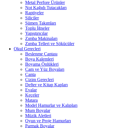
Metal Perfore Ürünler
Not Kağıdı Tutacakları
Raptiyeler
Siliciler
Sümen Takımları
Toplu İğneler
Yapıştırıcılar
Zımba Makinaları
Zımba Telleri ve Sökücüler
Okul Gereçleri
Beslenme Çantası
Boya Kalemleri
Boyama Önlükleri
Cam ve Yüz Boyaları
Çanta
Çizim Gereçleri
Defter ve Kitap Kapları
Evalar
Keçeler
Matara
Model Hamurlar ve Kalıpları
Mum Boyalar
Müzik Aletleri
Oyun ve Proje Hamurları
Parmak Boyalar