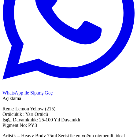
WhatsApp ile Sipariş Geç
Açıklama
Renk: Lemon Yellow (215)
Örtücülük : Yarı Örtücü
Işığa Dayanıklılık: 25-100 Yıl Dayanıklı
Pigment No: PY3
Artist’s – Heavy Body 75ml Serisi ile en yoğun pigmentli, ideal