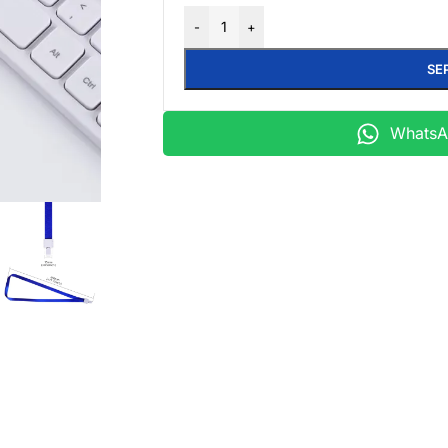
-
+
SE
WhatsAp