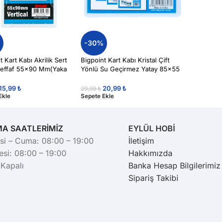
%
-30%
t Kart Kabı Akrilik Sert
Bigpoint Kart Kabı Kristal Çift
Şeffaf 55×90 Mm(Yaka
Yönlü Su Geçirmez Yatay 85×55
Bigpoint666
Mm(Yaka Kartı)
15,99
₺
20,99
₺
29,99
₺
Ekle
Sepete Ekle
MA SAATLERİMİZ
EYLÜL HOBİ
si – Cuma: 08:00 – 19:00
İletişim
si: 08:00 – 19:00
Hakkımızda
 Kapalı
Banka Hesap Bilgilerimiz
Sipariş Takibi