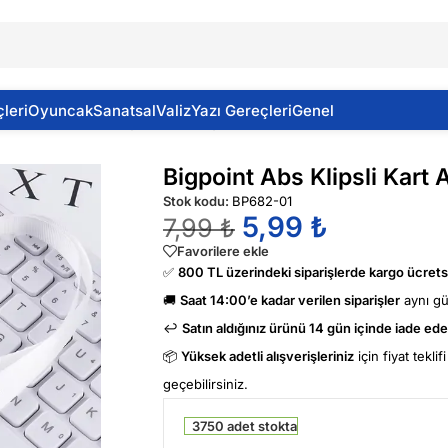
leri
Oyuncak
Sanatsal
Valiz
Yazı Gereçleri
Genel
i Kart Askı & Yaka İpi Saten Beyaz
Bigpoint Abs Klipsli Kart 
Stok kodu:
BP682-01
5,99
₺
7,99
₺
Favorilere ekle
✅
800 TL üzerindeki siparişlerde kargo ücretsi
🚚
Saat 14:00’e kadar verilen siparişler
aynı g
↩️
Satın aldığınız ürünü 14 gün içinde iade edeb
📦
Yüksek adetli alışverişleriniz
için fiyat tekli
geçebilirsiniz.
3750 adet stokta