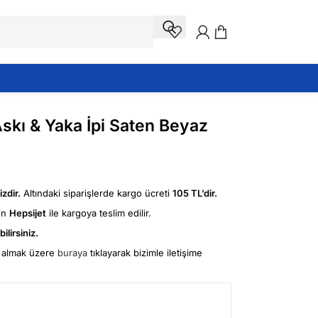
Askı & Yaka İpi Saten Beyaz
zdir.
Altındaki siparişlerde kargo ücreti
105 TL’dir.
ün
Hepsijet
ile kargoya teslim edilir.
ilirsiniz.
fi almak üzere
buraya
tıklayarak bizimle iletişime