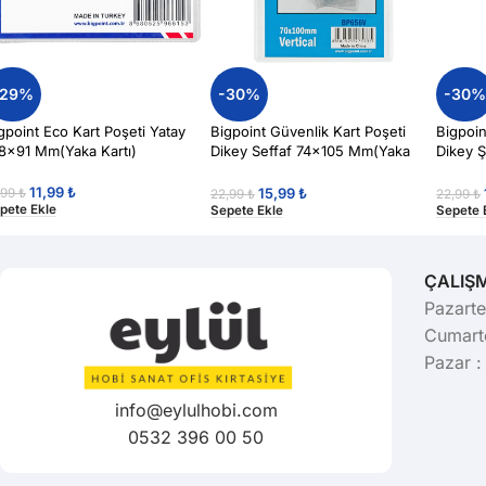
-29%
-30%
-30
gpoint Eco Kart Poşeti Yatay
Bigpoint Güvenlik Kart Poşeti
Bigpoin
8×91 Mm(Yaka Kartı)
Dikey Seffaf 74×105 Mm(Yaka
Dikey 
Kartı)
Kartı) 
11,99
₺
15,99
₺
,99
₺
22,99
₺
22,99
₺
pete Ekle
Sepete Ekle
Sepete 
ÇALIŞ
Pazarte
Cumarte
Pazar :
info@eylulhobi.com
0532 396 00 50