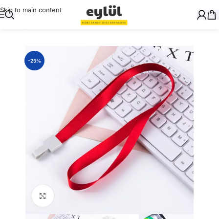
Skip to main content
Ana Sayfa
/
Ciltleme
/
Kartlar ve Aksesuarları
-25%
Büyütmek için tıklayın