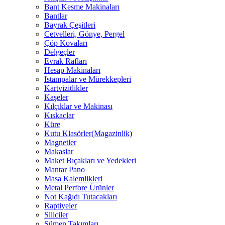
Bant Kesme Makinaları
Bantlar
Bayrak Çeşitleri
Cetvelleri, Gönye, Pergel
Çöp Kovaları
Delgeçler
Evrak Rafları
Hesap Makinaları
Istampalar ve Mürekkepleri
Kartvizitlikler
Kaşeler
Kılçıklar ve Makinası
Kıskaçlar
Küre
Kutu Klasörler(Magazinlik)
Magnetler
Makaslar
Maket Bıçakları ve Yedekleri
Mantar Pano
Masa Kalemlikleri
Metal Perfore Ürünler
Not Kağıdı Tutacakları
Raptiyeler
Siliciler
Sümen Takımları