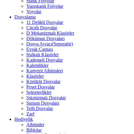
Statik Folyolar
Yapışkanlı Folyolar
Yoyolar
Dosyalama
11 Delikli Dosyalar
Çıtçıtlı Dosyalar
D Mekanizmalı Klasörler
Döküman Dosyaları
Dosya Ayracı(Seperatör)
Evrak Çantası
Halkalı Klasörler
Kademeli Dosyalar
Kalemlikler
Kartvizit Albümleri
Klasörler
Körüklü Dosyalar
Poşet Dosyalar
Sekreterlikler
Sıkıştırmalı Dosyalar
Sunum Dosyaları
Telli Dosyalar
Zarf
Hediyelik
Albümler
Biblolar