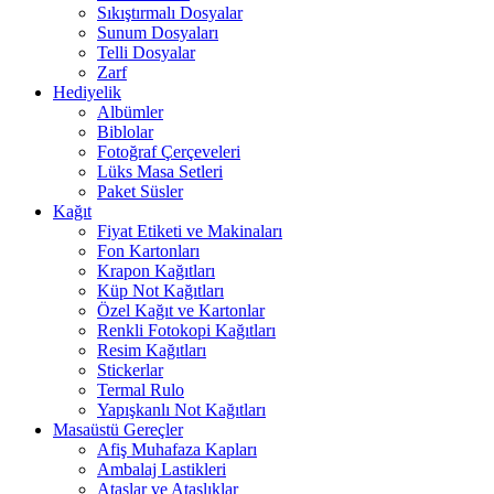
Sıkıştırmalı Dosyalar
Sunum Dosyaları
Telli Dosyalar
Zarf
Hediyelik
Albümler
Biblolar
Fotoğraf Çerçeveleri
Lüks Masa Setleri
Paket Süsler
Kağıt
Fiyat Etiketi ve Makinaları
Fon Kartonları
Krapon Kağıtları
Küp Not Kağıtları
Özel Kağıt ve Kartonlar
Renkli Fotokopi Kağıtları
Resim Kağıtları
Stickerlar
Termal Rulo
Yapışkanlı Not Kağıtları
Masaüstü Gereçler
Afiş Muhafaza Kapları
Ambalaj Lastikleri
Ataşlar ve Ataşlıklar