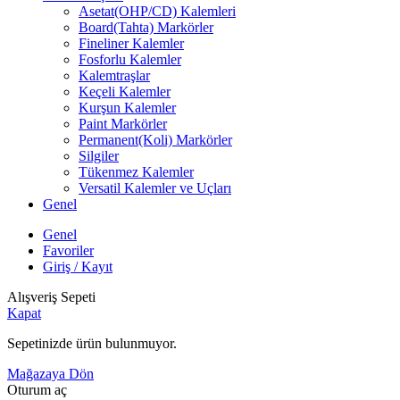
Asetat(OHP/CD) Kalemleri
Board(Tahta) Markörler
Fineliner Kalemler
Fosforlu Kalemler
Kalemtraşlar
Keçeli Kalemler
Kurşun Kalemler
Paint Markörler
Permanent(Koli) Markörler
Silgiler
Tükenmez Kalemler
Versatil Kalemler ve Uçları
Genel
Genel
Favoriler
Giriş / Kayıt
Alışveriş Sepeti
Kapat
Sepetinizde ürün bulunmuyor.
Mağazaya Dön
Oturum aç