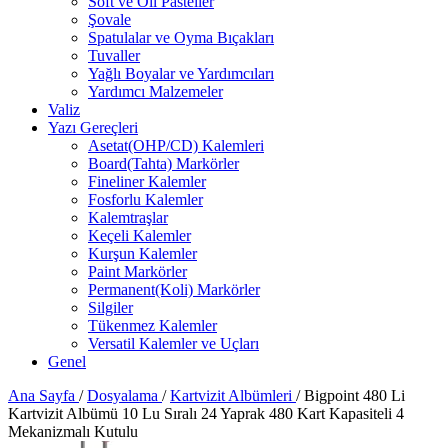
Soft ve Oil Pasteller
Şovale
Spatulalar ve Oyma Bıçakları
Tuvaller
Yağlı Boyalar ve Yardımcıları
Yardımcı Malzemeler
Valiz
Yazı Gereçleri
Asetat(OHP/CD) Kalemleri
Board(Tahta) Markörler
Fineliner Kalemler
Fosforlu Kalemler
Kalemtraşlar
Keçeli Kalemler
Kurşun Kalemler
Paint Markörler
Permanent(Koli) Markörler
Silgiler
Tükenmez Kalemler
Versatil Kalemler ve Uçları
Genel
Ana Sayfa
/
Dosyalama
/
Kartvizit Albümleri
/
Bigpoint 480 Li
Kartvizit Albümü 10 Lu Sıralı 24 Yaprak 480 Kart Kapasiteli 4
Mekanizmalı Kutulu