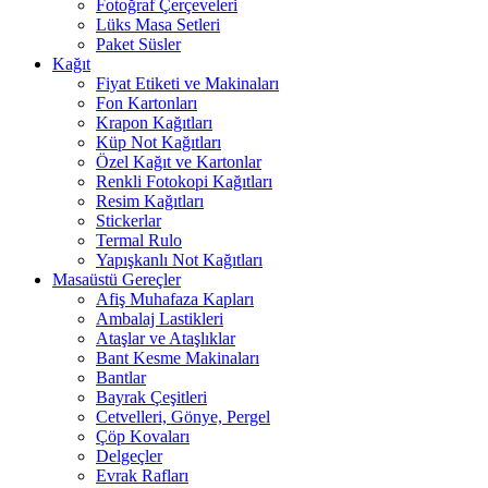
Fotoğraf Çerçeveleri
Lüks Masa Setleri
Paket Süsler
Kağıt
Fiyat Etiketi ve Makinaları
Fon Kartonları
Krapon Kağıtları
Küp Not Kağıtları
Özel Kağıt ve Kartonlar
Renkli Fotokopi Kağıtları
Resim Kağıtları
Stickerlar
Termal Rulo
Yapışkanlı Not Kağıtları
Masaüstü Gereçler
Afiş Muhafaza Kapları
Ambalaj Lastikleri
Ataşlar ve Ataşlıklar
Bant Kesme Makinaları
Bantlar
Bayrak Çeşitleri
Cetvelleri, Gönye, Pergel
Çöp Kovaları
Delgeçler
Evrak Rafları