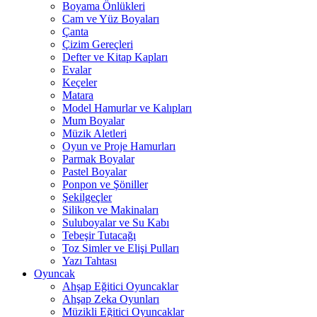
Boyama Önlükleri
Cam ve Yüz Boyaları
Çanta
Çizim Gereçleri
Defter ve Kitap Kapları
Evalar
Keçeler
Matara
Model Hamurlar ve Kalıpları
Mum Boyalar
Müzik Aletleri
Oyun ve Proje Hamurları
Parmak Boyalar
Pastel Boyalar
Ponpon ve Şöniller
Şekilgeçler
Silikon ve Makinaları
Suluboyalar ve Su Kabı
Tebeşir Tutacağı
Toz Simler ve Elişi Pulları
Yazı Tahtası
Oyuncak
Ahşap Eğitici Oyuncaklar
Ahşap Zeka Oyunları
Müzikli Eğitici Oyuncaklar