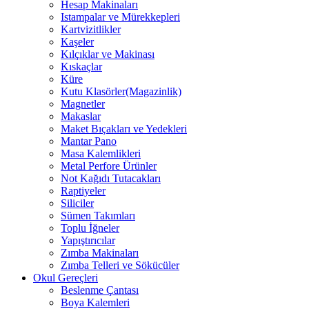
Hesap Makinaları
Istampalar ve Mürekkepleri
Kartvizitlikler
Kaşeler
Kılçıklar ve Makinası
Kıskaçlar
Küre
Kutu Klasörler(Magazinlik)
Magnetler
Makaslar
Maket Bıçakları ve Yedekleri
Mantar Pano
Masa Kalemlikleri
Metal Perfore Ürünler
Not Kağıdı Tutacakları
Raptiyeler
Siliciler
Sümen Takımları
Toplu İğneler
Yapıştırıcılar
Zımba Makinaları
Zımba Telleri ve Sökücüler
Okul Gereçleri
Beslenme Çantası
Boya Kalemleri