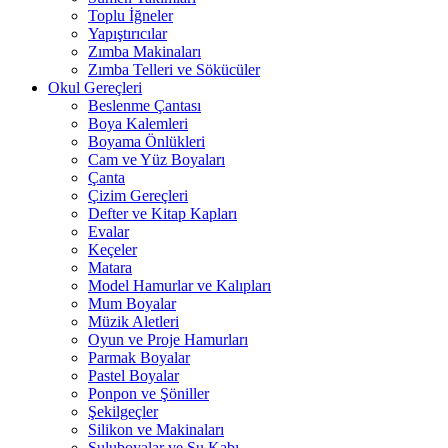
Toplu İğneler
Yapıştırıcılar
Zımba Makinaları
Zımba Telleri ve Sökücüler
Okul Gereçleri
Beslenme Çantası
Boya Kalemleri
Boyama Önlükleri
Cam ve Yüz Boyaları
Çanta
Çizim Gereçleri
Defter ve Kitap Kapları
Evalar
Keçeler
Matara
Model Hamurlar ve Kalıpları
Mum Boyalar
Müzik Aletleri
Oyun ve Proje Hamurları
Parmak Boyalar
Pastel Boyalar
Ponpon ve Şöniller
Şekilgeçler
Silikon ve Makinaları
Suluboyalar ve Su Kabı