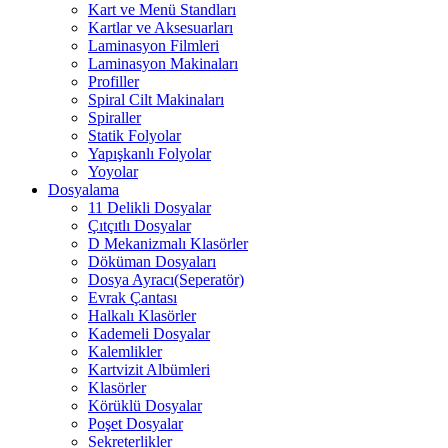
Kart ve Menü Standları
Kartlar ve Aksesuarları
Laminasyon Filmleri
Laminasyon Makinaları
Profiller
Spiral Cilt Makinaları
Spiraller
Statik Folyolar
Yapışkanlı Folyolar
Yoyolar
Dosyalama
11 Delikli Dosyalar
Çıtçıtlı Dosyalar
D Mekanizmalı Klasörler
Döküman Dosyaları
Dosya Ayracı(Seperatör)
Evrak Çantası
Halkalı Klasörler
Kademeli Dosyalar
Kalemlikler
Kartvizit Albümleri
Klasörler
Körüklü Dosyalar
Poşet Dosyalar
Sekreterlikler