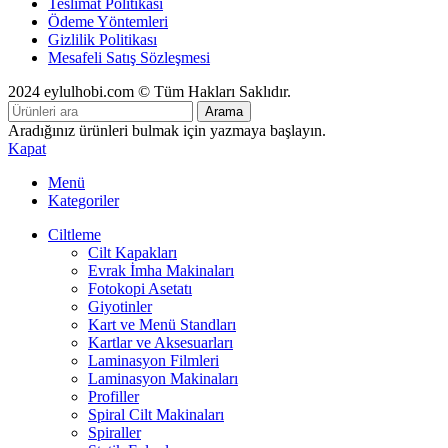
Teslimat Politikası
Ödeme Yöntemleri
Gizlilik Politikası
Mesafeli Satış Sözleşmesi
2024 eylulhobi.com © Tüm Hakları Saklıdır.
Arama
Aradığınız ürünleri bulmak için yazmaya başlayın.
Kapat
Menü
Kategoriler
Ciltleme
Cilt Kapakları
Evrak İmha Makinaları
Fotokopi Asetatı
Giyotinler
Kart ve Menü Standları
Kartlar ve Aksesuarları
Laminasyon Filmleri
Laminasyon Makinaları
Profiller
Spiral Cilt Makinaları
Spiraller