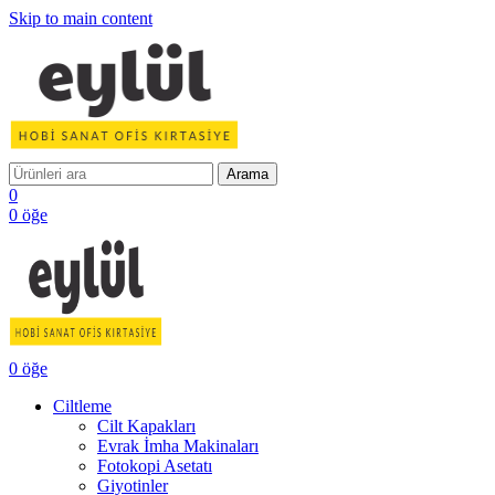
Skip to main content
Arama
0
0
öğe
0
öğe
Ciltleme
Cilt Kapakları
Evrak İmha Makinaları
Fotokopi Asetatı
Giyotinler