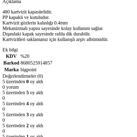
Açıklama
480 kartvizit kapasitelidir.
PP kapaklı ve kutuludur.
Kartvizit gözlerin kalınlığı 0.4mm
Mekanizmalı yapısı sayesinde kolay kullanım sağlar.
Dışındaki kapak sayesinde rafda dik durabilir.
Kartvizitleri saklamanız için kullanışlı arşiv albümüdür.
Ek bilgi
KDV
%20
Barkod
8680525914857
Marka
bigpoint
Değerlendirmeler (0)
5 üzerinden
0
oy aldı
0 yorum
5 üzerinden
5
oy aldı
0
5 üzerinden
4
oy aldı
0
5 üzerinden
3
oy aldı
0
5 üzerinden
2
oy aldı
0
5 üzerinden
1
oy aldı