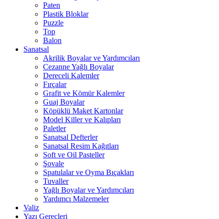
Paten
Plastik Bloklar
Puzzle
Top
Balon
Sanatsal
Akrilik Boyalar ve Yardımcıları
Cezanne Yağlı Boyalar
Dereceli Kalemler
Fırçalar
Grafit ve Kömür Kalemler
Guaj Boyalar
Köpüklü Maket Kartonlar
Model Killer ve Kalıpları
Paletler
Sanatsal Defterler
Sanatsal Resim Kağıtları
Soft ve Oil Pasteller
Şovale
Spatulalar ve Oyma Bıçakları
Tuvaller
Yağlı Boyalar ve Yardımcıları
Yardımcı Malzemeler
Valiz
Yazı Gereçleri