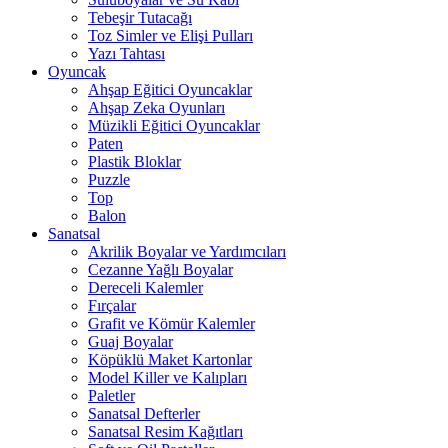
Tebeşir Tutacağı
Toz Simler ve Elişi Pulları
Yazı Tahtası
Oyuncak
Ahşap Eğitici Oyuncaklar
Ahşap Zeka Oyunları
Müzikli Eğitici Oyuncaklar
Paten
Plastik Bloklar
Puzzle
Top
Balon
Sanatsal
Akrilik Boyalar ve Yardımcıları
Cezanne Yağlı Boyalar
Dereceli Kalemler
Fırçalar
Grafit ve Kömür Kalemler
Guaj Boyalar
Köpüklü Maket Kartonlar
Model Killer ve Kalıpları
Paletler
Sanatsal Defterler
Sanatsal Resim Kağıtları