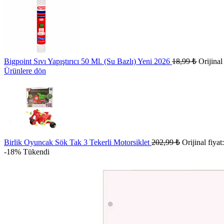
Bigpoint Sıvı Yapıştırıcı 50 Ml. (Su Bazlı) Yeni 2026
18,99
₺
Orijinal
Ürünlere dön
Birlik Oyuncak Sök Tak 3 Tekerli Motorsiklet
202,99
₺
Orijinal fiyat
-18%
Tükendi