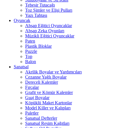
Tebeşir Tutacağı
Toz Simler ve Elişi Pulları
Yazı Tahtası
Oyuncak
Ahşap Eğitici Oyuncaklar
Ahşap Zeka Oyunları
Müzikli Eğitici Oyuncaklar
Paten
Plastik Bloklar
Puzzle
Top
Balon
Sanatsal
Akrilik Boyalar ve Yardımcıları
Cezanne Yağlı Boyalar
Dereceli Kalemler
Fırçalar
Grafit ve Kömür Kalemler
Guaj Boyalar
Köpüklü Maket Kartonlar
Model Killer ve Kalıpları
Paletler
Sanatsal Defterler
Sanatsal Resim Kağıtları