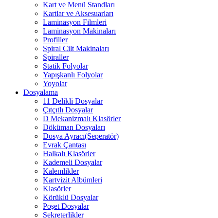
Kart ve Menü Standları
Kartlar ve Aksesuarları
Laminasyon Filmleri
Laminasyon Makinaları
Profiller
Spiral Cilt Makinaları
Spiraller
Statik Folyolar
Yapışkanlı Folyolar
Yoyolar
Dosyalama
11 Delikli Dosyalar
Çıtçıtlı Dosyalar
D Mekanizmalı Klasörler
Döküman Dosyaları
Dosya Ayracı(Seperatör)
Evrak Çantası
Halkalı Klasörler
Kademeli Dosyalar
Kalemlikler
Kartvizit Albümleri
Klasörler
Körüklü Dosyalar
Poşet Dosyalar
Sekreterlikler