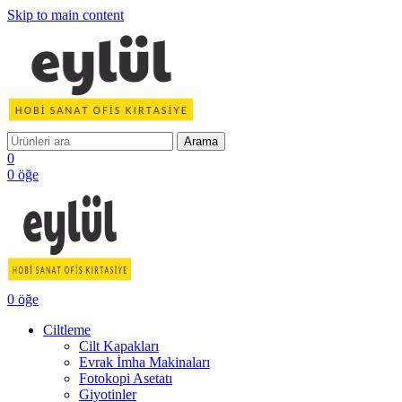
Skip to main content
Arama
0
0
öğe
0
öğe
Ciltleme
Cilt Kapakları
Evrak İmha Makinaları
Fotokopi Asetatı
Giyotinler