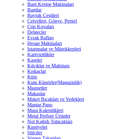
Bant Kesme Makinaları
Bantlar
Bayrak Çeşitleri
Cetvelleri, Gönye, Pergel
Çöp Kovaları
Delgeçler
Evrak Rafları
Hesap Makinaları
Istampalar ve Mürekkepleri
Kartvizitlikler
Kaşeler
Kılçıklar ve Makinası
Kıskaçlar
Küre
Kutu Klasörler(Magazinlik)
Magnetler
Makaslar
Maket Bıçakları ve Yedekleri
Mantar Pano
Masa Kalemlikleri
Metal Perfore Ürünler
Not Kağıdı Tutacakları
Raptiyeler
Siliciler
Sümen Takımları