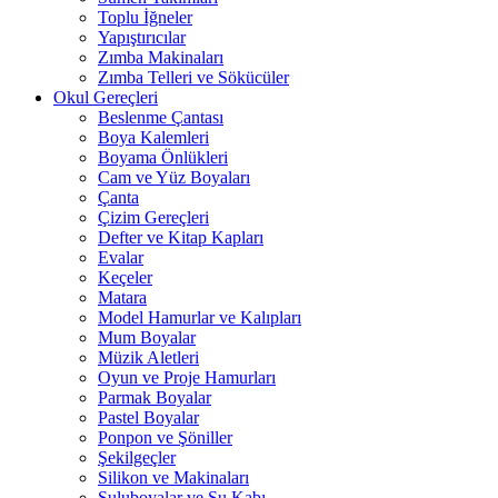
Toplu İğneler
Yapıştırıcılar
Zımba Makinaları
Zımba Telleri ve Sökücüler
Okul Gereçleri
Beslenme Çantası
Boya Kalemleri
Boyama Önlükleri
Cam ve Yüz Boyaları
Çanta
Çizim Gereçleri
Defter ve Kitap Kapları
Evalar
Keçeler
Matara
Model Hamurlar ve Kalıpları
Mum Boyalar
Müzik Aletleri
Oyun ve Proje Hamurları
Parmak Boyalar
Pastel Boyalar
Ponpon ve Şöniller
Şekilgeçler
Silikon ve Makinaları
Suluboyalar ve Su Kabı