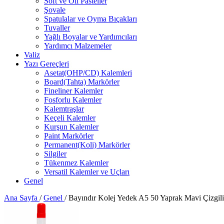
Soft ve Oil Pasteller
Şovale
Spatulalar ve Oyma Bıçakları
Tuvaller
Yağlı Boyalar ve Yardımcıları
Yardımcı Malzemeler
Valiz
Yazı Gereçleri
Asetat(OHP/CD) Kalemleri
Board(Tahta) Markörler
Fineliner Kalemler
Fosforlu Kalemler
Kalemtraşlar
Keçeli Kalemler
Kurşun Kalemler
Paint Markörler
Permanent(Koli) Markörler
Silgiler
Tükenmez Kalemler
Versatil Kalemler ve Uçları
Genel
Ana Sayfa
/
Genel
/
Bayındır Kolej Yedek A5 50 Yaprak Mavi Çizgili