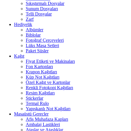
Sıkıştırmalı Dosyalar
Sunum Dosyaları
Telli Dosyalar
Zarf
Hediyelik
Albümler
Biblolar
Fotoğraf Çerçeveleri
Lüks Masa Setleri
Paket Süsler
Kağıt
Fiyat Etiketi ve Makinaları
Fon Kartonları
Krapon Kağıtları
Küp Not Kağıtları
Özel Kağıt ve Kartonlar
Renkli Fotokopi Kağıtları
Resim Kağıtları
Stickerlar
Termal Rulo
Yapışkanlı Not Kağıtları
Masaüstü Gereçler
Afiş Muhafaza Kapları
Ambalaj Lastikleri
Ataşlar ve Ataşlıklar