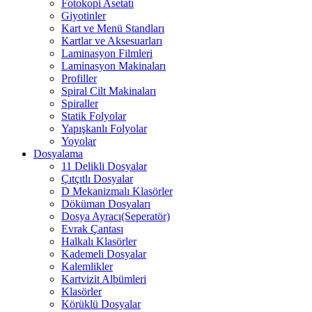
Fotokopi Asetatı
Giyotinler
Kart ve Menü Standları
Kartlar ve Aksesuarları
Laminasyon Filmleri
Laminasyon Makinaları
Profiller
Spiral Cilt Makinaları
Spiraller
Statik Folyolar
Yapışkanlı Folyolar
Yoyolar
Dosyalama
11 Delikli Dosyalar
Çıtçıtlı Dosyalar
D Mekanizmalı Klasörler
Döküman Dosyaları
Dosya Ayracı(Seperatör)
Evrak Çantası
Halkalı Klasörler
Kademeli Dosyalar
Kalemlikler
Kartvizit Albümleri
Klasörler
Körüklü Dosyalar