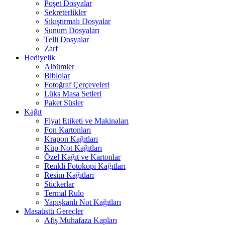
Poşet Dosyalar
Sekreterlikler
Sıkıştırmalı Dosyalar
Sunum Dosyaları
Telli Dosyalar
Zarf
Hediyelik
Albümler
Biblolar
Fotoğraf Çerçeveleri
Lüks Masa Setleri
Paket Süsler
Kağıt
Fiyat Etiketi ve Makinaları
Fon Kartonları
Krapon Kağıtları
Küp Not Kağıtları
Özel Kağıt ve Kartonlar
Renkli Fotokopi Kağıtları
Resim Kağıtları
Stickerlar
Termal Rulo
Yapışkanlı Not Kağıtları
Masaüstü Gereçler
Afiş Muhafaza Kapları