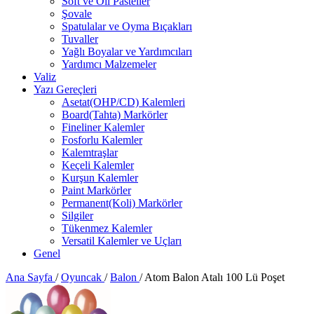
Soft ve Oil Pasteller
Şovale
Spatulalar ve Oyma Bıçakları
Tuvaller
Yağlı Boyalar ve Yardımcıları
Yardımcı Malzemeler
Valiz
Yazı Gereçleri
Asetat(OHP/CD) Kalemleri
Board(Tahta) Markörler
Fineliner Kalemler
Fosforlu Kalemler
Kalemtraşlar
Keçeli Kalemler
Kurşun Kalemler
Paint Markörler
Permanent(Koli) Markörler
Silgiler
Tükenmez Kalemler
Versatil Kalemler ve Uçları
Genel
Ana Sayfa
/
Oyuncak
/
Balon
/
Atom Balon Atalı 100 Lü Poşet