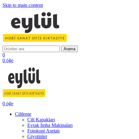
Skip to main content
Arama
0
0
öğe
0
öğe
Ciltleme
Cilt Kapakları
Evrak İmha Makinaları
Fotokopi Asetatı
Giyotinler