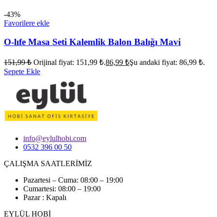
-43%
Favorilere ekle
O-lıfe Masa Seti Kalemlik Balon Balığı Mavi
151,99
₺
Orijinal fiyat: 151,99 ₺.
86,99
₺
Şu andaki fiyat: 86,99 ₺.
Sepete Ekle
info@eylulhobi.com
0532 396 00 50
ÇALIŞMA SAATLERİMİZ
Pazartesi – Cuma: 08:00 – 19:00
Cumartesi: 08:00 – 19:00
Pazar : Kapalı
EYLÜL HOBİ