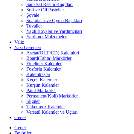
Sanatsal Resim Kağıtları
Soft ve Oil Pasteller
Şovale
Spatulalar ve Oyma Bıçakları
Tuvaller
Yağlı Boyalar ve Yardımcıları
Yardımcı Malzemeler
Valiz
Yazı Gereçleri
Asetat(OHP/CD) Kalemleri
Board(Tahta) Markörler
Fineliner Kalemler
Fosforlu Kalemler
Kalemtraşlar
Keçeli Kalemler
Kurşun Kalemler
Paint Markörler
Permanent(Koli) Markörler
Silgiler
Tükenmez Kalemler
Versatil Kalemler ve Uçları
Genel
Genel
Favoriler