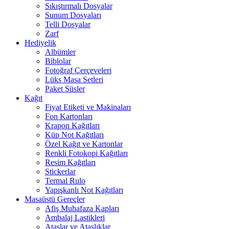
Sıkıştırmalı Dosyalar
Sunum Dosyaları
Telli Dosyalar
Zarf
Hediyelik
Albümler
Biblolar
Fotoğraf Çerçeveleri
Lüks Masa Setleri
Paket Süsler
Kağıt
Fiyat Etiketi ve Makinaları
Fon Kartonları
Krapon Kağıtları
Küp Not Kağıtları
Özel Kağıt ve Kartonlar
Renkli Fotokopi Kağıtları
Resim Kağıtları
Stickerlar
Termal Rulo
Yapışkanlı Not Kağıtları
Masaüstü Gereçler
Afiş Muhafaza Kapları
Ambalaj Lastikleri
Ataşlar ve Ataşlıklar