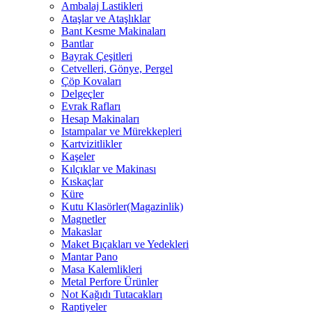
Ambalaj Lastikleri
Ataşlar ve Ataşlıklar
Bant Kesme Makinaları
Bantlar
Bayrak Çeşitleri
Cetvelleri, Gönye, Pergel
Çöp Kovaları
Delgeçler
Evrak Rafları
Hesap Makinaları
Istampalar ve Mürekkepleri
Kartvizitlikler
Kaşeler
Kılçıklar ve Makinası
Kıskaçlar
Küre
Kutu Klasörler(Magazinlik)
Magnetler
Makaslar
Maket Bıçakları ve Yedekleri
Mantar Pano
Masa Kalemlikleri
Metal Perfore Ürünler
Not Kağıdı Tutacakları
Raptiyeler