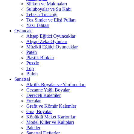
Silikon ve Makinaları
Suluboyalar ve Su Kabı
Tebeşir Tutacağı
Toz Simler ve Elişi Pulları
Yazı Tahtası
Oyuncak
Ahşap Eğitici Oyuncaklar
Ahşap Zeka Oyunları
Müzikli Eğitici Oyuncaklar
Paten
Plastik Bloklar
Puzzle
Top
Balon
Sanatsal
Akrilik Boyalar ve Yardımcıları
Cezanne Yağlı Boyalar
Dereceli Kalemler
Fırçalar
Grafit ve Kömür Kalemler
Guaj Boyalar
Köpüklü Maket Kartonlar
Model Killer ve Kalıpları
Paletler
Sanatsal Defterler