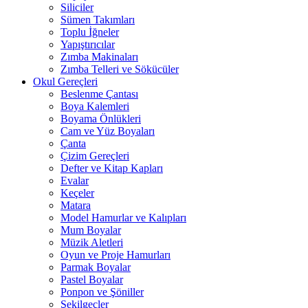
Siliciler
Sümen Takımları
Toplu İğneler
Yapıştırıcılar
Zımba Makinaları
Zımba Telleri ve Sökücüler
Okul Gereçleri
Beslenme Çantası
Boya Kalemleri
Boyama Önlükleri
Cam ve Yüz Boyaları
Çanta
Çizim Gereçleri
Defter ve Kitap Kapları
Evalar
Keçeler
Matara
Model Hamurlar ve Kalıpları
Mum Boyalar
Müzik Aletleri
Oyun ve Proje Hamurları
Parmak Boyalar
Pastel Boyalar
Ponpon ve Şöniller
Şekilgeçler