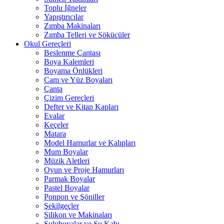
Toplu İğneler
Yapıştırıcılar
Zımba Makinaları
Zımba Telleri ve Sökücüler
Okul Gereçleri
Beslenme Çantası
Boya Kalemleri
Boyama Önlükleri
Cam ve Yüz Boyaları
Çanta
Çizim Gereçleri
Defter ve Kitap Kapları
Evalar
Keçeler
Matara
Model Hamurlar ve Kalıpları
Mum Boyalar
Müzik Aletleri
Oyun ve Proje Hamurları
Parmak Boyalar
Pastel Boyalar
Ponpon ve Şöniller
Şekilgeçler
Silikon ve Makinaları
Suluboyalar ve Su Kabı