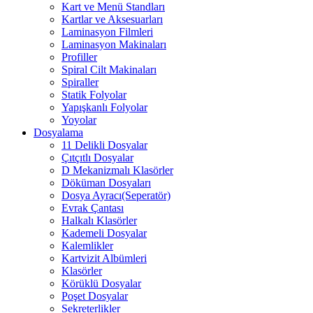
Kart ve Menü Standları
Kartlar ve Aksesuarları
Laminasyon Filmleri
Laminasyon Makinaları
Profiller
Spiral Cilt Makinaları
Spiraller
Statik Folyolar
Yapışkanlı Folyolar
Yoyolar
Dosyalama
11 Delikli Dosyalar
Çıtçıtlı Dosyalar
D Mekanizmalı Klasörler
Döküman Dosyaları
Dosya Ayracı(Seperatör)
Evrak Çantası
Halkalı Klasörler
Kademeli Dosyalar
Kalemlikler
Kartvizit Albümleri
Klasörler
Körüklü Dosyalar
Poşet Dosyalar
Sekreterlikler