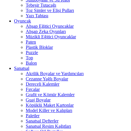
Tebeşir Tutacağı
Toz Simler ve Elişi Pulları
Yazı Tahtası
Oyuncak
Ahşap Eğitici Oyuncaklar
Ahşap Zeka Oyunları
Müzikli Eğitici Oyuncaklar
Paten
Plastik Bloklar
Puzzle
Top
Balon
Sanatsal
Akrilik Boyalar ve Yardımcıları
Cezanne Yağlı Boyalar
Dereceli Kalemler
Fırçalar
Grafit ve Kömür Kalemler
Guaj Boyalar
Köpüklü Maket Kartonlar
Model Killer ve Kalıpları
Paletler
Sanatsal Defterler
Sanatsal Resim Kağıtları