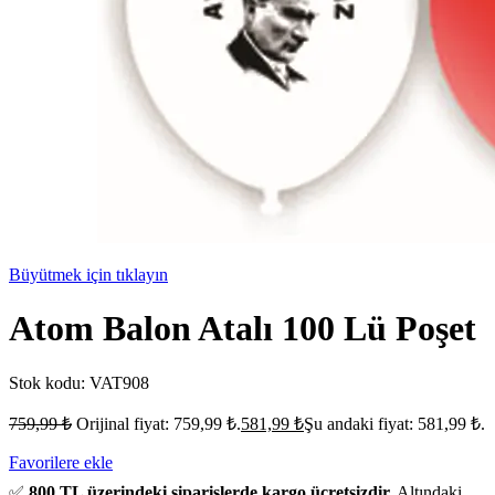
Büyütmek için tıklayın
Atom Balon Atalı 100 Lü Poşet
Stok kodu:
VAT908
759,99
₺
Orijinal fiyat: 759,99 ₺.
581,99
₺
Şu andaki fiyat: 581,99 ₺.
Favorilere ekle
✅
800 TL üzerindeki siparişlerde kargo ücretsizdir.
Altındaki