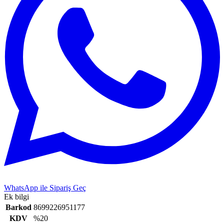
WhatsApp ile Sipariş Geç
Ek bilgi
Barkod
8699226951177
KDV
%20