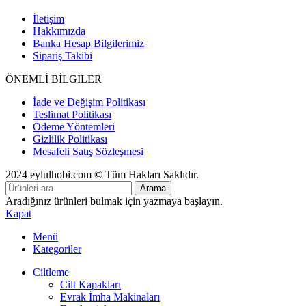
İletişim
Hakkımızda
Banka Hesap Bilgilerimiz
Sipariş Takibi
ÖNEMLİ BİLGİLER
İade ve Değişim Politikası
Teslimat Politikası
Ödeme Yöntemleri
Gizlilik Politikası
Mesafeli Satış Sözleşmesi
2024 eylulhobi.com © Tüm Hakları Saklıdır.
Arama
Aradığınız ürünleri bulmak için yazmaya başlayın.
Kapat
Menü
Kategoriler
Ciltleme
Cilt Kapakları
Evrak İmha Makinaları