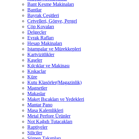
Bant Kesme Makinaları
Bantlar
Bayrak Çeşitleri
Cetvelleri, Gönye, Pergel
Çöp Kovaları
Delgeçler
Evrak Rafları
Hesap Makinaları
Istampalar ve Mürekkepleri
Kartvizitlikler
Kaşeler
Kılçıklar ve Makinası
Kıskaçlar
Küre
Kutu Klasörler(Magazinlik)
Magnetler
Makaslar
Maket Bıçakları ve Yedekleri
Mantar Pano
Masa Kalemlikleri
Metal Perfore Ürünler
Not Kağıdı Tutacakları
Raptiyeler
Siliciler
Sümen Takımları