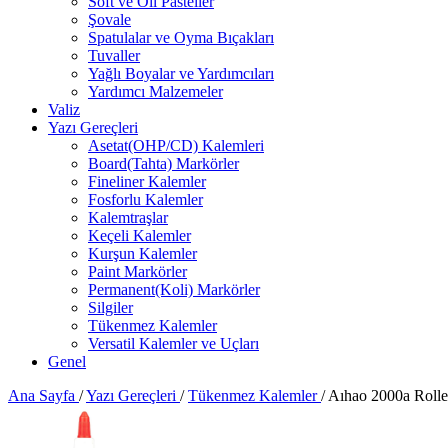
Soft ve Oil Pasteller
Şovale
Spatulalar ve Oyma Bıçakları
Tuvaller
Yağlı Boyalar ve Yardımcıları
Yardımcı Malzemeler
Valiz
Yazı Gereçleri
Asetat(OHP/CD) Kalemleri
Board(Tahta) Markörler
Fineliner Kalemler
Fosforlu Kalemler
Kalemtraşlar
Keçeli Kalemler
Kurşun Kalemler
Paint Markörler
Permanent(Koli) Markörler
Silgiler
Tükenmez Kalemler
Versatil Kalemler ve Uçları
Genel
Ana Sayfa
/
Yazı Gereçleri
/
Tükenmez Kalemler
/
Aıhao 2000a Rolle