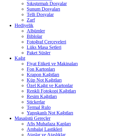
Sıkıştırmalı Dosyalar
Sunum Dosyaları
Telli Dosyalar
Zarf
Hediyelik
Albümler
Biblolar
Fotoğraf Çerçeveleri
Lüks Masa Setleri
Paket Süsler
Kağıt
Fiyat Etiketi ve Makinaları
Fon Kartonları
Krapon Kağıtları
Küp Not Kağıtları
Özel Kağıt ve Kartonlar
Renkli Fotokopi Kağıtları
Resim Kağıtları
Stickerlar
Termal Rulo
Yapışkanlı Not Kağıtları
Masaüstü Gereçler
Afiş Muhafaza Kapları
Ambalaj Lastikleri
Ataşlar ve Ataşlıklar