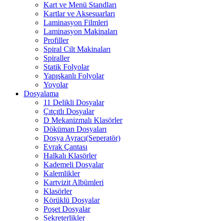
Kart ve Menü Standları
Kartlar ve Aksesuarları
Laminasyon Filmleri
Laminasyon Makinaları
Profiller
Spiral Cilt Makinaları
Spiraller
Statik Folyolar
Yapışkanlı Folyolar
Yoyolar
Dosyalama
11 Delikli Dosyalar
Çıtçıtlı Dosyalar
D Mekanizmalı Klasörler
Döküman Dosyaları
Dosya Ayracı(Seperatör)
Evrak Çantası
Halkalı Klasörler
Kademeli Dosyalar
Kalemlikler
Kartvizit Albümleri
Klasörler
Körüklü Dosyalar
Poşet Dosyalar
Sekreterlikler