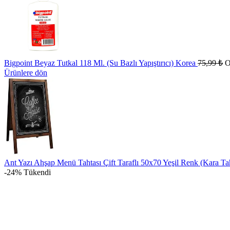
Bigpoint Beyaz Tutkal 118 Ml. (Su Bazlı Yapıştırıcı) Korea
75,99
₺
O
Ürünlere dön
Ant Yazı Ahşap Menü Tahtası Çift Taraflı 50x70 Yeşil Renk (Kara Tah
-24%
Tükendi