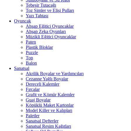
Tebeşir Tutacağı
Toz Simler ve Elişi Pulları
Yazı Tahtası
Oyuncak
Ahşap Eğitici Oyuncaklar
Ahşap Zeka Oyunları
Müzikli Eğitici Oyuncaklar
Paten
Plastik Bloklar
Puzzle
Top
Balon
Sanatsal
Akrilik Boyalar ve Yardımcıları
Cezanne Yağlı Boyalar
Dereceli Kalemler
Fırçalar
Grafit ve Kömür Kalemler
Guaj Boyalar
Köpüklü Maket Kartonlar
Model Killer ve Kalıpları
Paletler
Sanatsal Defterler
Sanatsal Resim Kağıtları