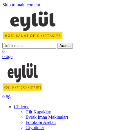
Skip to main content
Arama
0
0
öğe
0
öğe
Ciltleme
Cilt Kapakları
Evrak İmha Makinaları
Fotokopi Asetatı
Giyotinler