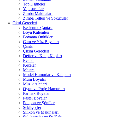
Toplu İğneler
Yapıştırıcılar
Zımba Makinaları
Zımba Telleri ve Sökücüler
Okul Gereçleri
Beslenme Çantası
Boya Kalemleri
Boyama Önlükleri
Cam ve Yüz Boyaları
Çanta
Çizim Gereçleri
Defter ve Kitap Kapları
Evalar
Keçeler
Matara
Model Hamurlar ve Kalıpları
Mum Boyalar
Müzik Aletleri
Oyun ve Proje Hamurları
Parmak Boyalar
Pastel Boyalar
Ponpon ve Şöniller
Şekilgeçler
Silikon ve Makinaları
Suluboyalar ve Su Kabı