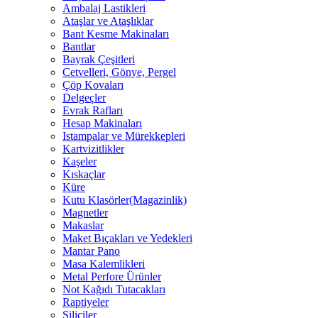
Ambalaj Lastikleri
Ataşlar ve Ataşlıklar
Bant Kesme Makinaları
Bantlar
Bayrak Çeşitleri
Cetvelleri, Gönye, Pergel
Çöp Kovaları
Delgeçler
Evrak Rafları
Hesap Makinaları
Istampalar ve Mürekkepleri
Kartvizitlikler
Kaşeler
Kıskaçlar
Küre
Kutu Klasörler(Magazinlik)
Magnetler
Makaslar
Maket Bıçakları ve Yedekleri
Mantar Pano
Masa Kalemlikleri
Metal Perfore Ürünler
Not Kağıdı Tutacakları
Raptiyeler
Siliciler