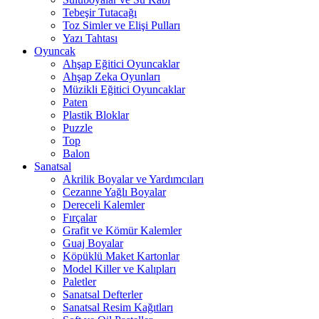
Tebeşir Tutacağı
Toz Simler ve Elişi Pulları
Yazı Tahtası
Oyuncak
Ahşap Eğitici Oyuncaklar
Ahşap Zeka Oyunları
Müzikli Eğitici Oyuncaklar
Paten
Plastik Bloklar
Puzzle
Top
Balon
Sanatsal
Akrilik Boyalar ve Yardımcıları
Cezanne Yağlı Boyalar
Dereceli Kalemler
Fırçalar
Grafit ve Kömür Kalemler
Guaj Boyalar
Köpüklü Maket Kartonlar
Model Killer ve Kalıpları
Paletler
Sanatsal Defterler
Sanatsal Resim Kağıtları