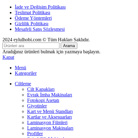
İade ve Değişim Politikası
Teslimat Politikası
Ödeme Yöntemleri
Gizlilik Politikası
Mesafeli Satış Sözleşmesi
2024 eylulhobi.com © Tüm Hakları Saklıdır.
Arama
Aradığınız ürünleri bulmak için yazmaya başlayın.
Kapat
Menü
Kategoriler
Ciltleme
Cilt Kapakları
Evrak İmha Makinaları
Fotokopi Asetatı
Giyotinler
Kart ve Menü Standları
Kartlar ve Aksesuarları
Laminasyon Filmleri
Laminasyon Makinaları
Profiller