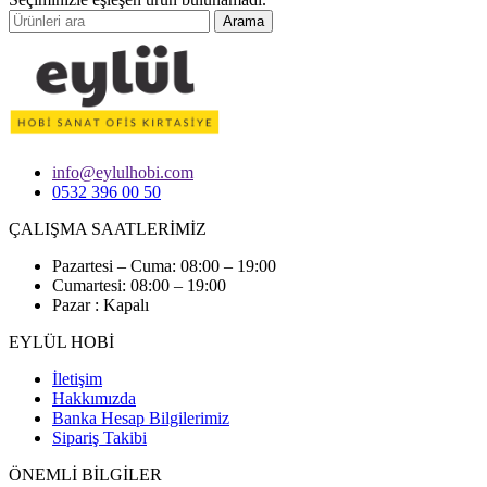
Arama
info@eylulhobi.com
0532 396 00 50
ÇALIŞMA SAATLERİMİZ
Pazartesi – Cuma: 08:00 – 19:00
Cumartesi: 08:00 – 19:00
Pazar : Kapalı
EYLÜL HOBİ
İletişim
Hakkımızda
Banka Hesap Bilgilerimiz
Sipariş Takibi
ÖNEMLİ BİLGİLER