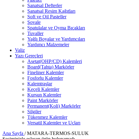
Sanatsal Defterler
Sanatsal Resim Kağıtları
Soft ve Oil Pasteller
Şovale
Spatulalar ve Oyma Bıçakları
Tuvaller
Yağlı Boyalar ve Yardımcıları
Yardımcı Malzemeler
Valiz
Yazı Gereçleri
Asetat(OHP/CD) Kalemleri
Board(Tahta) Markörler
Fineliner Kalemler
Fosforlu Kalemler
Kalemtraşlar
Keçeli Kalemler
Kurşun Kalemler
Paint Markörler
Permanent(Koli) Markörler
Silgiler
Tükenmez Kalemler
Versatil Kalemler ve Uçları
Ana Sayfa
/
MATARA-TERMOS-SULUK
Seçiminizle eşleşen ürün bulunamadı.