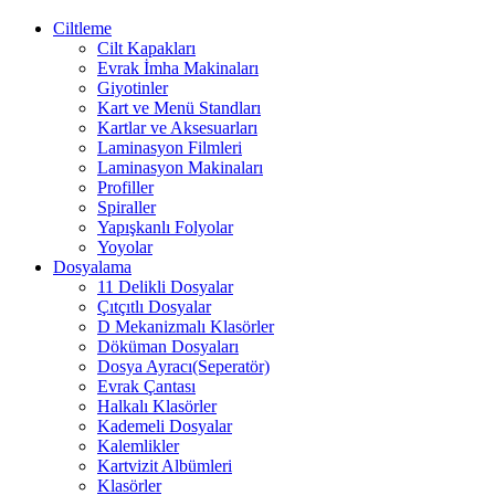
Ciltleme
Cilt Kapakları
Evrak İmha Makinaları
Giyotinler
Kart ve Menü Standları
Kartlar ve Aksesuarları
Laminasyon Filmleri
Laminasyon Makinaları
Profiller
Spiraller
Yapışkanlı Folyolar
Yoyolar
Dosyalama
11 Delikli Dosyalar
Çıtçıtlı Dosyalar
D Mekanizmalı Klasörler
Döküman Dosyaları
Dosya Ayracı(Seperatör)
Evrak Çantası
Halkalı Klasörler
Kademeli Dosyalar
Kalemlikler
Kartvizit Albümleri
Klasörler