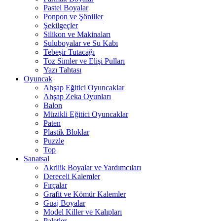
Pastel Boyalar
Ponpon ve Şöniller
Şekilgeçler
Silikon ve Makinaları
Suluboyalar ve Su Kabı
Tebeşir Tutacağı
Toz Simler ve Elişi Pulları
Yazı Tahtası
Oyuncak
Ahşap Eğitici Oyuncaklar
Ahşap Zeka Oyunları
Balon
Müzikli Eğitici Oyuncaklar
Paten
Plastik Bloklar
Puzzle
Top
Sanatsal
Akrilik Boyalar ve Yardımcıları
Dereceli Kalemler
Fırçalar
Grafit ve Kömür Kalemler
Guaj Boyalar
Model Killer ve Kalıpları
Paletler