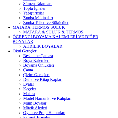
Sümen Takımları
Toplu İğneler
Yapıştırıcılar
Zımba Makinaları
Zımba Telleri ve Sökücüler
MATARA-TERMOS-SULUK
MATARA & SULUK & TERMOS
ÖĞRENCİ BOYAMA KALEMLERİ VE DİĞER
BOYALAR
AKRİLİK BOYALAR
Okul Gereçleri
Beslenme Çantası
Boya Kalemleri
Boyama Önlükleri
Çanta
Çizim Gereçleri
Defter ve Kitap Kapları
Evalar
Keçeler
Matara
Model Hamurlar ve Kalıpları
Mum Boyalar
Müzik Aletleri
Oyun ve Proje Hamurları
Parmak Boyalar