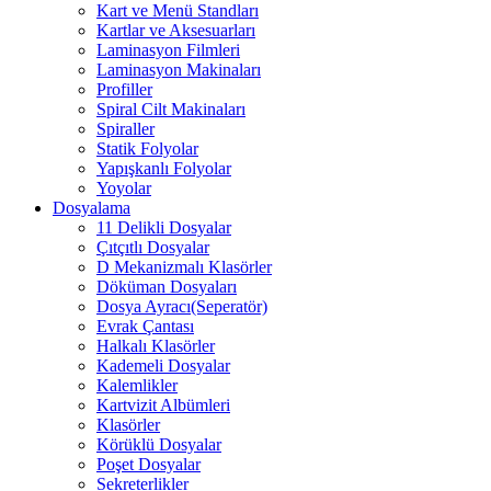
Kart ve Menü Standları
Kartlar ve Aksesuarları
Laminasyon Filmleri
Laminasyon Makinaları
Profiller
Spiral Cilt Makinaları
Spiraller
Statik Folyolar
Yapışkanlı Folyolar
Yoyolar
Dosyalama
11 Delikli Dosyalar
Çıtçıtlı Dosyalar
D Mekanizmalı Klasörler
Döküman Dosyaları
Dosya Ayracı(Seperatör)
Evrak Çantası
Halkalı Klasörler
Kademeli Dosyalar
Kalemlikler
Kartvizit Albümleri
Klasörler
Körüklü Dosyalar
Poşet Dosyalar
Sekreterlikler