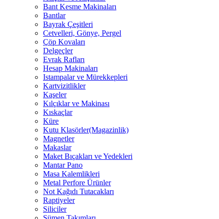
Bant Kesme Makinaları
Bantlar
Bayrak Çeşitleri
Cetvelleri, Gönye, Pergel
Çöp Kovaları
Delgeçler
Evrak Rafları
Hesap Makinaları
Istampalar ve Mürekkepleri
Kartvizitlikler
Kaşeler
Kılçıklar ve Makinası
Kıskaçlar
Küre
Kutu Klasörler(Magazinlik)
Magnetler
Makaslar
Maket Bıçakları ve Yedekleri
Mantar Pano
Masa Kalemlikleri
Metal Perfore Ürünler
Not Kağıdı Tutacakları
Raptiyeler
Siliciler
Sümen Takımları