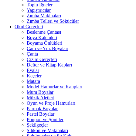
Toplu İğneler
Yapıştırıcılar
Zımba Makinaları
Zımba Telleri ve Sökücüler
Okul Gereçleri
Beslenme Çantası
Boya Kalemleri
Boyama Önlükleri
Cam ve Yüz Boyaları
Çanta
Çizim Gereçleri
Defter ve Kitap Kapları
Evalar
Keçeler
Matara
Model Hamurlar ve Kalıpları
Mum Boyalar
Müzik Aletleri
Oyun ve Proje Hamurları
Parmak Boyalar
Pastel Boyalar
Ponpon ve Şöniller
Şekilgeçler
Silikon ve Makinaları
Suluboyalar ve Su Kabı