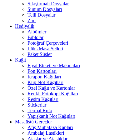
Sıkıştırmalı Dosyalar
Sunum Dosyaları
Telli Dosyalar
Zarf
Hediyelik
Albümler
Biblolar
Fotoğraf Çerçeveleri
Lüks Masa Setleri
Paket Süsler
Kağıt
Fiyat Etiketi ve Makinaları
Fon Kartonları
Krapon Kağıtları
Küp Not Kağıtları
Özel Kağıt ve Kartonlar
Renkli Fotokopi Kağıtları
Resim Kağıtları
Stickerlar
Termal Rulo
Yapışkanlı Not Kağıtları
Masaüstü Gereçler
Afiş Muhafaza Kapları
Ambalaj Lastikleri
Ataşlar ve Ataşlıklar