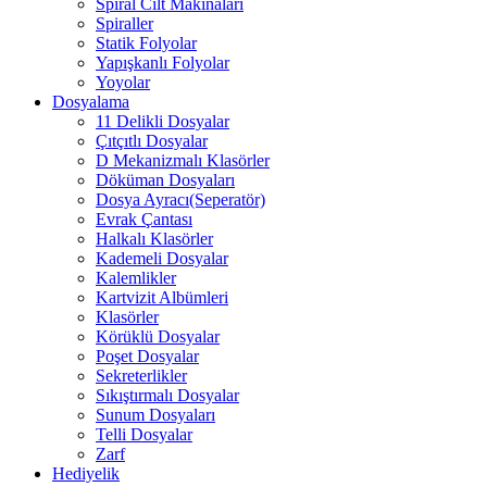
Spiral Cilt Makinaları
Spiraller
Statik Folyolar
Yapışkanlı Folyolar
Yoyolar
Dosyalama
11 Delikli Dosyalar
Çıtçıtlı Dosyalar
D Mekanizmalı Klasörler
Döküman Dosyaları
Dosya Ayracı(Seperatör)
Evrak Çantası
Halkalı Klasörler
Kademeli Dosyalar
Kalemlikler
Kartvizit Albümleri
Klasörler
Körüklü Dosyalar
Poşet Dosyalar
Sekreterlikler
Sıkıştırmalı Dosyalar
Sunum Dosyaları
Telli Dosyalar
Zarf
Hediyelik