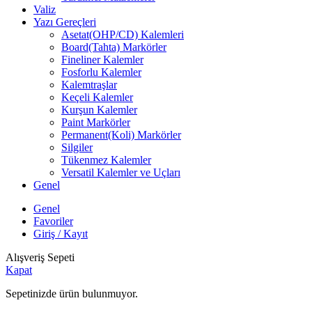
Valiz
Yazı Gereçleri
Asetat(OHP/CD) Kalemleri
Board(Tahta) Markörler
Fineliner Kalemler
Fosforlu Kalemler
Kalemtraşlar
Keçeli Kalemler
Kurşun Kalemler
Paint Markörler
Permanent(Koli) Markörler
Silgiler
Tükenmez Kalemler
Versatil Kalemler ve Uçları
Genel
Genel
Favoriler
Giriş / Kayıt
Alışveriş Sepeti
Kapat
Sepetinizde ürün bulunmuyor.