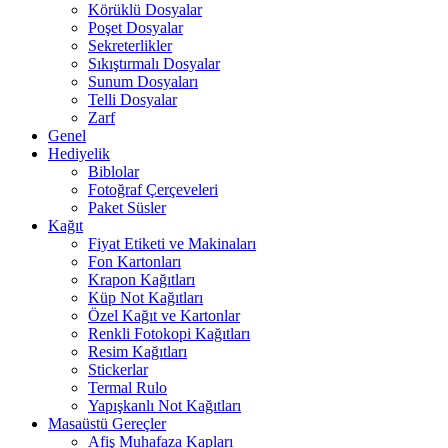
Körüklü Dosyalar
Poşet Dosyalar
Sekreterlikler
Sıkıştırmalı Dosyalar
Sunum Dosyaları
Telli Dosyalar
Zarf
Genel
Hediyelik
Biblolar
Fotoğraf Çerçeveleri
Paket Süsler
Kağıt
Fiyat Etiketi ve Makinaları
Fon Kartonları
Krapon Kağıtları
Küp Not Kağıtları
Özel Kağıt ve Kartonlar
Renkli Fotokopi Kağıtları
Resim Kağıtları
Stickerlar
Termal Rulo
Yapışkanlı Not Kağıtları
Masaüstü Gereçler
Afiş Muhafaza Kapları