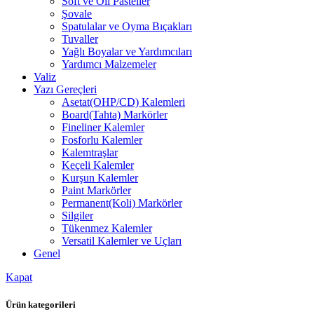
Soft ve Oil Pasteller
Şovale
Spatulalar ve Oyma Bıçakları
Tuvaller
Yağlı Boyalar ve Yardımcıları
Yardımcı Malzemeler
Valiz
Yazı Gereçleri
Asetat(OHP/CD) Kalemleri
Board(Tahta) Markörler
Fineliner Kalemler
Fosforlu Kalemler
Kalemtraşlar
Keçeli Kalemler
Kurşun Kalemler
Paint Markörler
Permanent(Koli) Markörler
Silgiler
Tükenmez Kalemler
Versatil Kalemler ve Uçları
Genel
Kapat
Ürün kategorileri