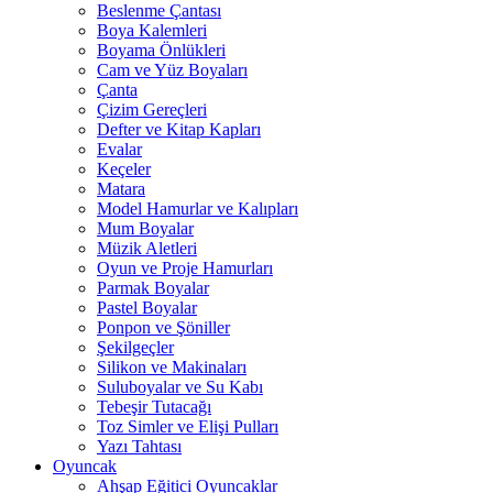
Beslenme Çantası
Boya Kalemleri
Boyama Önlükleri
Cam ve Yüz Boyaları
Çanta
Çizim Gereçleri
Defter ve Kitap Kapları
Evalar
Keçeler
Matara
Model Hamurlar ve Kalıpları
Mum Boyalar
Müzik Aletleri
Oyun ve Proje Hamurları
Parmak Boyalar
Pastel Boyalar
Ponpon ve Şöniller
Şekilgeçler
Silikon ve Makinaları
Suluboyalar ve Su Kabı
Tebeşir Tutacağı
Toz Simler ve Elişi Pulları
Yazı Tahtası
Oyuncak
Ahşap Eğitici Oyuncaklar