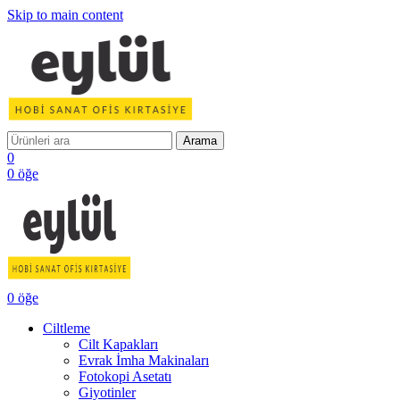
Skip to main content
Arama
0
0
öğe
0
öğe
Ciltleme
Cilt Kapakları
Evrak İmha Makinaları
Fotokopi Asetatı
Giyotinler