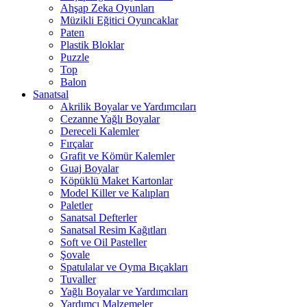
Ahşap Zeka Oyunları
Müzikli Eğitici Oyuncaklar
Paten
Plastik Bloklar
Puzzle
Top
Balon
Sanatsal
Akrilik Boyalar ve Yardımcıları
Cezanne Yağlı Boyalar
Dereceli Kalemler
Fırçalar
Grafit ve Kömür Kalemler
Guaj Boyalar
Köpüklü Maket Kartonlar
Model Killer ve Kalıpları
Paletler
Sanatsal Defterler
Sanatsal Resim Kağıtları
Soft ve Oil Pasteller
Şovale
Spatulalar ve Oyma Bıçakları
Tuvaller
Yağlı Boyalar ve Yardımcıları
Yardımcı Malzemeler