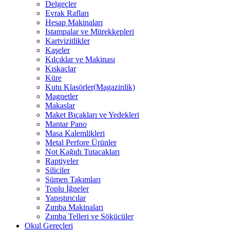
Delgeçler
Evrak Rafları
Hesap Makinaları
Istampalar ve Mürekkepleri
Kartvizitlikler
Kaşeler
Kılçıklar ve Makinası
Kıskaçlar
Küre
Kutu Klasörler(Magazinlik)
Magnetler
Makaslar
Maket Bıçakları ve Yedekleri
Mantar Pano
Masa Kalemlikleri
Metal Perfore Ürünler
Not Kağıdı Tutacakları
Raptiyeler
Siliciler
Sümen Takımları
Toplu İğneler
Yapıştırıcılar
Zımba Makinaları
Zımba Telleri ve Sökücüler
Okul Gereçleri