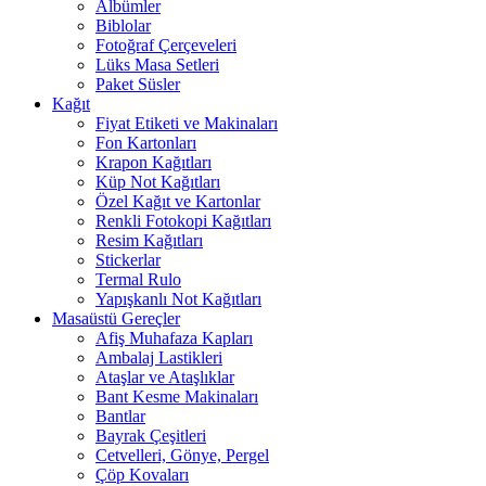
Albümler
Biblolar
Fotoğraf Çerçeveleri
Lüks Masa Setleri
Paket Süsler
Kağıt
Fiyat Etiketi ve Makinaları
Fon Kartonları
Krapon Kağıtları
Küp Not Kağıtları
Özel Kağıt ve Kartonlar
Renkli Fotokopi Kağıtları
Resim Kağıtları
Stickerlar
Termal Rulo
Yapışkanlı Not Kağıtları
Masaüstü Gereçler
Afiş Muhafaza Kapları
Ambalaj Lastikleri
Ataşlar ve Ataşlıklar
Bant Kesme Makinaları
Bantlar
Bayrak Çeşitleri
Cetvelleri, Gönye, Pergel
Çöp Kovaları