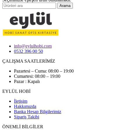
Arama
info@eylulhobi.com
0532 396 00 50
ÇALIŞMA SAATLERİMİZ
Pazartesi – Cuma: 08:00 – 19:00
Cumartesi: 08:00 – 19:00
Pazar : Kapalı
EYLÜL HOBİ
İletişim
Hakkımızda
Banka Hesap Bilgilerimiz
Sipariş Takibi
ÖNEMLİ BİLGİLER