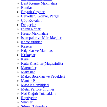
Bant Kesme Makinaları
Bantlar
Bayrak Çeşitleri
Cetvelleri, Gönye, Pergel
Çöp Kovaları
Delgeçler
Evrak Rafları
Hesap Makinaları
Istampalar ve Mürekkepleri
Kartvizitlikler
Kaşeler
Kılçıklar ve Makinası
Kıskaçlar
Küre
Kutu Klasörler(Magazinlik)
Magnetler
Makaslar
Maket Bıçakları ve Yedekleri
Mantar Pano
Masa Kalemlikleri
Metal Perfore Ürünler
Not Kağıdı Tutacakları
Raptiyeler
Siliciler
Sümen Takımları