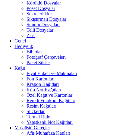
Körüklü Dosyalar
Poşet Dosyalar
Sekreterlikler
Sıkıştırmalı Dosyalar
Sunum Dosyaları
Telli Dosyalar
Zarf
Genel
Hediyelik
Biblolar
Fotoğraf Çerçeveleri
Paket Süsler
Kağıt
Fiyat Etiketi ve Makinaları
Fon Kartonları
Krapon Kağıtları
Küp Not Kağıtları
Özel Kağıt ve Kartonlar
Renkli Fotokopi Kağıtları
Resim Kağıtları
Stickerlar
Termal Rulo
Yapışkanlı Not Kağıtları
Masaüstü Gereçler
Afiş Muhafaza Kapları