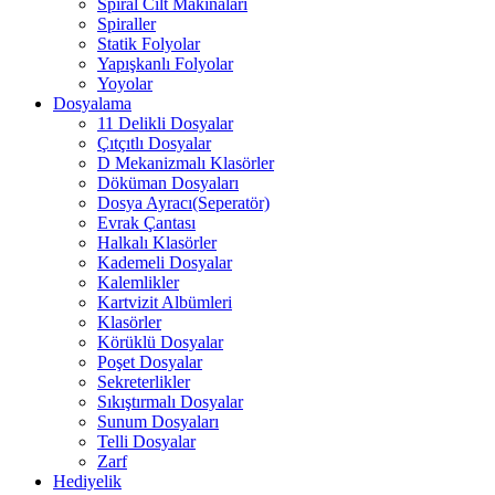
Spiral Cilt Makinaları
Spiraller
Statik Folyolar
Yapışkanlı Folyolar
Yoyolar
Dosyalama
11 Delikli Dosyalar
Çıtçıtlı Dosyalar
D Mekanizmalı Klasörler
Döküman Dosyaları
Dosya Ayracı(Seperatör)
Evrak Çantası
Halkalı Klasörler
Kademeli Dosyalar
Kalemlikler
Kartvizit Albümleri
Klasörler
Körüklü Dosyalar
Poşet Dosyalar
Sekreterlikler
Sıkıştırmalı Dosyalar
Sunum Dosyaları
Telli Dosyalar
Zarf
Hediyelik