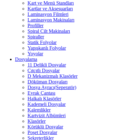
Kart ve Menü Standları
Kartlar ve Aksesuarları
Laminasyon Filmleri
Laminasyon Makinaları
Profiller
Spiral Cilt Makinaları
Spiraller
Statik Folyolar
Yapışkanlı Folyolar
Yoyolar
Dosyalama
11 Delikli Dosyalar
Çıtçıtlı Dosyalar
D Mekanizmalı Klasörler
Döküman Dosyaları
Dosya Ayracı(Seperatör)
Evrak Çantası
Halkalı Klasörler
Kademeli Dosyalar
Kalemlikler
Kartvizit Albümleri
Klasörler
Körüklü Dosyalar
Poşet Dosyalar
Sekreterlikler