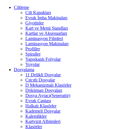
Ciltleme
Cilt Kapakları
Evrak İmha Makinaları
Giyotinler
Kart ve Menü Standları
Kartlar ve Aksesuarları
Laminasyon Filmleri
Laminasyon Makinaları
Profiller
Spiraller
Yapışkanlı Folyolar
Yoyolar
Dosyalama
11 Delikli Dosyalar
Çıtçıtlı Dosyalar
D Mekanizmalı Klasörler
Döküman Dosyaları
Dosya Ayracı(Seperatör)
Evrak Çantası
Halkalı Klasörler
Kademeli Dosyalar
Kalemlikler
Kartvizit Albümleri
Klasörler