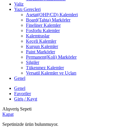
Valiz
Yazı Gereçleri
Asetat(OHP/CD) Kalemleri
Board(Tahta) Markörler
Fineliner Kalemler
Fosforlu Kalemler
Kalemtraşlar
Keçeli Kalemler
Kurşun Kalemler
Paint Markörler
Permanent(Koli) Markörler
Silgiler
Tükenmez Kalemler
Versatil Kalemler ve Uçları
Genel
Genel
Favoriler
Giriş / Kayıt
Alışveriş Sepeti
Kapat
Sepetinizde ürün bulunmuyor.