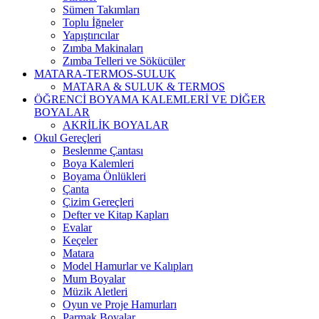
Sümen Takımları
Toplu İğneler
Yapıştırıcılar
Zımba Makinaları
Zımba Telleri ve Sökücüler
MATARA-TERMOS-SULUK
MATARA & SULUK & TERMOS
ÖĞRENCİ BOYAMA KALEMLERİ VE DİĞER
BOYALAR
AKRİLİK BOYALAR
Okul Gereçleri
Beslenme Çantası
Boya Kalemleri
Boyama Önlükleri
Çanta
Çizim Gereçleri
Defter ve Kitap Kapları
Evalar
Keçeler
Matara
Model Hamurlar ve Kalıpları
Mum Boyalar
Müzik Aletleri
Oyun ve Proje Hamurları
Parmak Boyalar