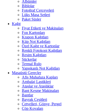
Albümler
Biblolar
Fotoğraf Çerçeveleri
Lüks Masa Setleri
Paket Süsler
Kağıt
Fiyat Etiketi ve Makinaları
Fon Kartonları
Krapon Kağıtları
Küp Not Kağıtları
Özel Kağıt ve Kartonlar
Renkli Fotokopi Kağıtları
Resim Kağıtları
Stickerlar
Termal Rulo
Yapışkanlı Not Kağıtları
Masaüstü Gereçler
Afiş Muhafaza Kapları
Ambalaj Lastikleri
Ataşlar ve Ataşlıklar
Bant Kesme Makinaları
Bantlar
Bayrak Çeşitleri
Cetvelleri, Gönye, Pergel
Çöp Kovaları