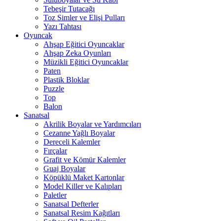
Tebeşir Tutacağı
Toz Simler ve Elişi Pulları
Yazı Tahtası
Oyuncak
Ahşap Eğitici Oyuncaklar
Ahşap Zeka Oyunları
Müzikli Eğitici Oyuncaklar
Paten
Plastik Bloklar
Puzzle
Top
Balon
Sanatsal
Akrilik Boyalar ve Yardımcıları
Cezanne Yağlı Boyalar
Dereceli Kalemler
Fırçalar
Grafit ve Kömür Kalemler
Guaj Boyalar
Köpüklü Maket Kartonlar
Model Killer ve Kalıpları
Paletler
Sanatsal Defterler
Sanatsal Resim Kağıtları