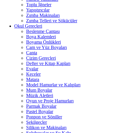
Toplu İğneler
Yapıştırıcılar
Zımba Makinaları
Zımba Telleri ve Sökücüler
Okul Gereçleri
Beslenme Çantası
Boya Kalemleri
Boyama Önlükleri
Cam ve Yüz Boyaları
Çanta
Çizim Gereçleri
Defter ve Kitap Kapları
Evalar
Keçeler
Matara
Model Hamurlar ve Kalıpları
Mum Boyalar
Müzik Aletleri
Oyun ve Proje Hamurları
Parmak Boyalar
Pastel Boyalar
Ponpon ve Şöniller
Şekilgeçler
Silikon ve Makinaları
Suluboyalar ve Su Kabı