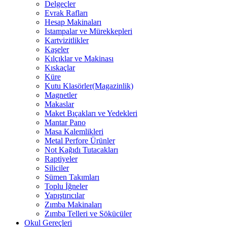
Delgeçler
Evrak Rafları
Hesap Makinaları
Istampalar ve Mürekkepleri
Kartvizitlikler
Kaşeler
Kılçıklar ve Makinası
Kıskaçlar
Küre
Kutu Klasörler(Magazinlik)
Magnetler
Makaslar
Maket Bıçakları ve Yedekleri
Mantar Pano
Masa Kalemlikleri
Metal Perfore Ürünler
Not Kağıdı Tutacakları
Raptiyeler
Siliciler
Sümen Takımları
Toplu İğneler
Yapıştırıcılar
Zımba Makinaları
Zımba Telleri ve Sökücüler
Okul Gereçleri