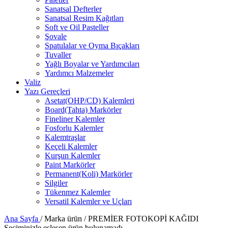
Sanatsal Defterler
Sanatsal Resim Kağıtları
Soft ve Oil Pasteller
Şovale
Spatulalar ve Oyma Bıçakları
Tuvaller
Yağlı Boyalar ve Yardımcıları
Yardımcı Malzemeler
Valiz
Yazı Gereçleri
Asetat(OHP/CD) Kalemleri
Board(Tahta) Markörler
Fineliner Kalemler
Fosforlu Kalemler
Kalemtraşlar
Keçeli Kalemler
Kurşun Kalemler
Paint Markörler
Permanent(Koli) Markörler
Silgiler
Tükenmez Kalemler
Versatil Kalemler ve Uçları
Ana Sayfa
/
Marka ürün
/
PREMİER FOTOKOPİ KAĞIDI
Seçiminizle eşleşen ürün bulunamadı.