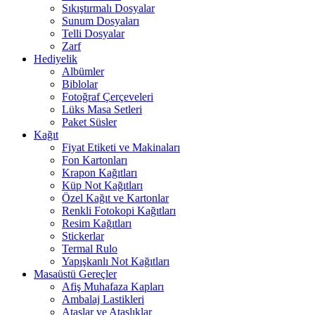
Sıkıştırmalı Dosyalar
Sunum Dosyaları
Telli Dosyalar
Zarf
Hediyelik
Albümler
Biblolar
Fotoğraf Çerçeveleri
Lüks Masa Setleri
Paket Süsler
Kağıt
Fiyat Etiketi ve Makinaları
Fon Kartonları
Krapon Kağıtları
Küp Not Kağıtları
Özel Kağıt ve Kartonlar
Renkli Fotokopi Kağıtları
Resim Kağıtları
Stickerlar
Termal Rulo
Yapışkanlı Not Kağıtları
Masaüstü Gereçler
Afiş Muhafaza Kapları
Ambalaj Lastikleri
Ataşlar ve Ataşlıklar