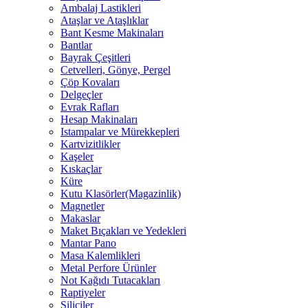
Ambalaj Lastikleri
Ataşlar ve Ataşlıklar
Bant Kesme Makinaları
Bantlar
Bayrak Çeşitleri
Cetvelleri, Gönye, Pergel
Çöp Kovaları
Delgeçler
Evrak Rafları
Hesap Makinaları
Istampalar ve Mürekkepleri
Kartvizitlikler
Kaşeler
Kıskaçlar
Küre
Kutu Klasörler(Magazinlik)
Magnetler
Makaslar
Maket Bıçakları ve Yedekleri
Mantar Pano
Masa Kalemlikleri
Metal Perfore Ürünler
Not Kağıdı Tutacakları
Raptiyeler
Siliciler