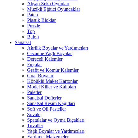
Ahşap Zeka Oyunları
Müzikli Eğitici Oyuncaklar
Paten
Plastik Bloklar
Puzzle
Top
Balon
Sanatsal
Akrilik Boyalar ve Yardımcıları
Cezanne Yağlı Boyalar
Dereceli Kalemler
Fırçalar
Grafit ve Kömür Kalemler
Guaj Boyalar
Köpüklü Maket Kartonlar
Model Killer ve Kalıpları
Paletler
Sanatsal Defterler
Sanatsal Resim Kağıtları
Soft ve Oil Pasteller
Şovale
Spatulalar ve Oyma Bıçakları
Tuvaller
Yağlı Boyalar ve Yardımcıları
Yardımcı Malzemeler