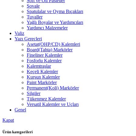
Soft ve Oil Pasteller
Şovale
Spatulalar ve Oyma Bıçakları
Tuvaller
Yağlı Boyalar ve Yardımcıları
Yardımcı Malzemeler
Valiz
Yazı Gereçleri
Asetat(OHP/CD) Kalemleri
Board(Tahta) Markörler
Fineliner Kalemler
Fosforlu Kalemler
Kalemtraşlar
Keçeli Kalemler
Kurşun Kalemler
Paint Markörler
Permanent(Koli) Markörler
Silgiler
Tükenmez Kalemler
Versatil Kalemler ve Uçları
Genel
Kapat
Ürün kategorileri