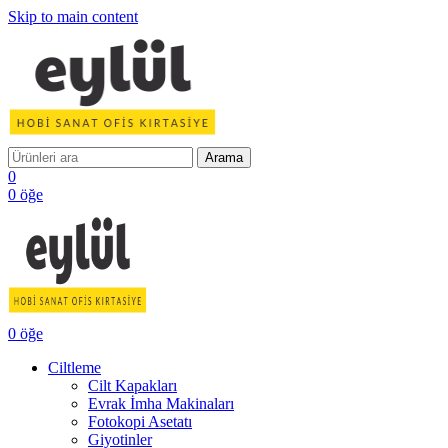
Skip to main content
Arama
0
0
öğe
0
öğe
Ciltleme
Cilt Kapakları
Evrak İmha Makinaları
Fotokopi Asetatı
Giyotinler