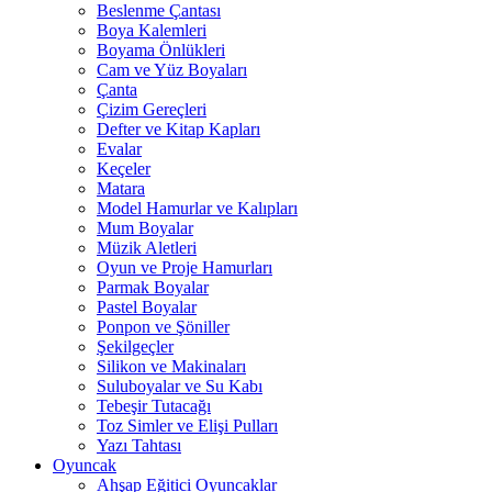
Beslenme Çantası
Boya Kalemleri
Boyama Önlükleri
Cam ve Yüz Boyaları
Çanta
Çizim Gereçleri
Defter ve Kitap Kapları
Evalar
Keçeler
Matara
Model Hamurlar ve Kalıpları
Mum Boyalar
Müzik Aletleri
Oyun ve Proje Hamurları
Parmak Boyalar
Pastel Boyalar
Ponpon ve Şöniller
Şekilgeçler
Silikon ve Makinaları
Suluboyalar ve Su Kabı
Tebeşir Tutacağı
Toz Simler ve Elişi Pulları
Yazı Tahtası
Oyuncak
Ahşap Eğitici Oyuncaklar