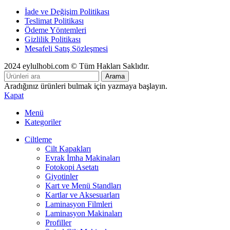
İade ve Değişim Politikası
Teslimat Politikası
Ödeme Yöntemleri
Gizlilik Politikası
Mesafeli Satış Sözleşmesi
2024 eylulhobi.com © Tüm Hakları Saklıdır.
Arama
Aradığınız ürünleri bulmak için yazmaya başlayın.
Kapat
Menü
Kategoriler
Ciltleme
Cilt Kapakları
Evrak İmha Makinaları
Fotokopi Asetatı
Giyotinler
Kart ve Menü Standları
Kartlar ve Aksesuarları
Laminasyon Filmleri
Laminasyon Makinaları
Profiller