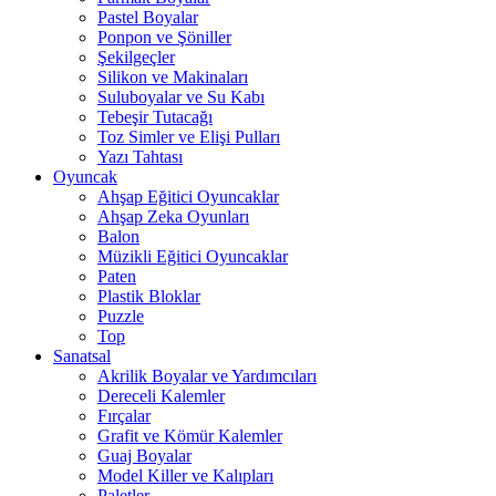
Pastel Boyalar
Ponpon ve Şöniller
Şekilgeçler
Silikon ve Makinaları
Suluboyalar ve Su Kabı
Tebeşir Tutacağı
Toz Simler ve Elişi Pulları
Yazı Tahtası
Oyuncak
Ahşap Eğitici Oyuncaklar
Ahşap Zeka Oyunları
Balon
Müzikli Eğitici Oyuncaklar
Paten
Plastik Bloklar
Puzzle
Top
Sanatsal
Akrilik Boyalar ve Yardımcıları
Dereceli Kalemler
Fırçalar
Grafit ve Kömür Kalemler
Guaj Boyalar
Model Killer ve Kalıpları
Paletler