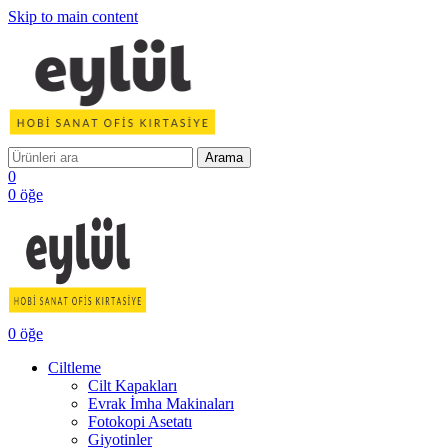
Skip to main content
Arama
0
0
öğe
0
öğe
Ciltleme
Cilt Kapakları
Evrak İmha Makinaları
Fotokopi Asetatı
Giyotinler