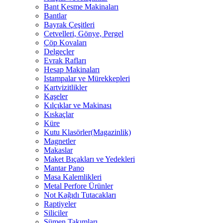
Bant Kesme Makinaları
Bantlar
Bayrak Çeşitleri
Cetvelleri, Gönye, Pergel
Çöp Kovaları
Delgeçler
Evrak Rafları
Hesap Makinaları
Istampalar ve Mürekkepleri
Kartvizitlikler
Kaşeler
Kılçıklar ve Makinası
Kıskaçlar
Küre
Kutu Klasörler(Magazinlik)
Magnetler
Makaslar
Maket Bıçakları ve Yedekleri
Mantar Pano
Masa Kalemlikleri
Metal Perfore Ürünler
Not Kağıdı Tutacakları
Raptiyeler
Siliciler
Sümen Takımları