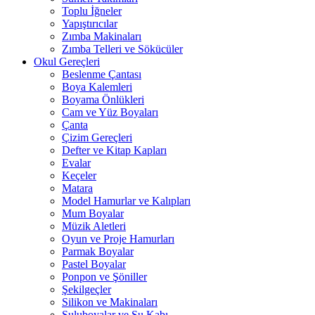
Toplu İğneler
Yapıştırıcılar
Zımba Makinaları
Zımba Telleri ve Sökücüler
Okul Gereçleri
Beslenme Çantası
Boya Kalemleri
Boyama Önlükleri
Cam ve Yüz Boyaları
Çanta
Çizim Gereçleri
Defter ve Kitap Kapları
Evalar
Keçeler
Matara
Model Hamurlar ve Kalıpları
Mum Boyalar
Müzik Aletleri
Oyun ve Proje Hamurları
Parmak Boyalar
Pastel Boyalar
Ponpon ve Şöniller
Şekilgeçler
Silikon ve Makinaları
Suluboyalar ve Su Kabı