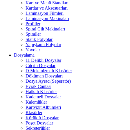
Kart ve Menü Standları
Kartlar ve Aksesuarları
Laminasyon Filmleri
Laminasyon Makinaları
Profiller
Spiral Cilt Makinaları
Spiraller
Statik Folyolar
Yapışkanlı Folyolar
Yoyolar
Dosyalama
11 Delikli Dosyalar
Çıtçıtlı Dosyalar
D Mekanizmalı Klasörler
Döküman Dosyaları
Dosya Ayracı(Seperatör)
Evrak Çantası
Halkalı Klasörler
Kademeli Dosyalar
Kalemlikler
Kartvizit Albümleri
Klasörler
Körüklü Dosyalar
Poşet Dosyalar
Sekreterlikler