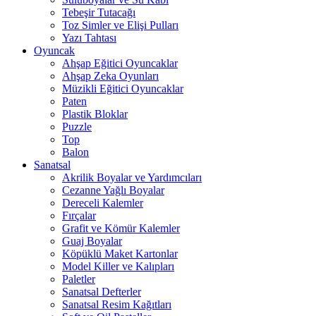
Tebeşir Tutacağı
Toz Simler ve Elişi Pulları
Yazı Tahtası
Oyuncak
Ahşap Eğitici Oyuncaklar
Ahşap Zeka Oyunları
Müzikli Eğitici Oyuncaklar
Paten
Plastik Bloklar
Puzzle
Top
Balon
Sanatsal
Akrilik Boyalar ve Yardımcıları
Cezanne Yağlı Boyalar
Dereceli Kalemler
Fırçalar
Grafit ve Kömür Kalemler
Guaj Boyalar
Köpüklü Maket Kartonlar
Model Killer ve Kalıpları
Paletler
Sanatsal Defterler
Sanatsal Resim Kağıtları