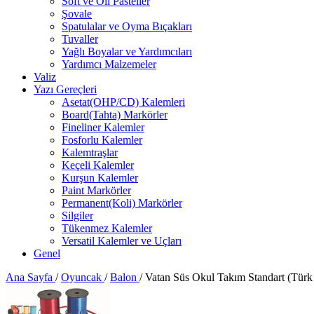
Soft ve Oil Pasteller
Şovale
Spatulalar ve Oyma Bıçakları
Tuvaller
Yağlı Boyalar ve Yardımcıları
Yardımcı Malzemeler
Valiz
Yazı Gereçleri
Asetat(OHP/CD) Kalemleri
Board(Tahta) Markörler
Fineliner Kalemler
Fosforlu Kalemler
Kalemtraşlar
Keçeli Kalemler
Kurşun Kalemler
Paint Markörler
Permanent(Koli) Markörler
Silgiler
Tükenmez Kalemler
Versatil Kalemler ve Uçları
Genel
Ana Sayfa
/
Oyuncak
/
Balon
/
Vatan Süs Okul Takım Standart (Tür