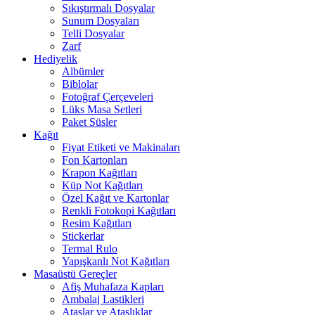
Sıkıştırmalı Dosyalar
Sunum Dosyaları
Telli Dosyalar
Zarf
Hediyelik
Albümler
Biblolar
Fotoğraf Çerçeveleri
Lüks Masa Setleri
Paket Süsler
Kağıt
Fiyat Etiketi ve Makinaları
Fon Kartonları
Krapon Kağıtları
Küp Not Kağıtları
Özel Kağıt ve Kartonlar
Renkli Fotokopi Kağıtları
Resim Kağıtları
Stickerlar
Termal Rulo
Yapışkanlı Not Kağıtları
Masaüstü Gereçler
Afiş Muhafaza Kapları
Ambalaj Lastikleri
Ataşlar ve Ataşlıklar