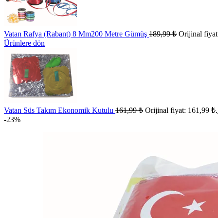
Vatan Rafya (Rabant) 8 Mm200 Metre Gümüş
189,99
₺
Orijinal fiya
Ürünlere dön
Vatan Süs Takım Ekonomik Kutulu
161,99
₺
Orijinal fiyat: 161,99 ₺.
-23%