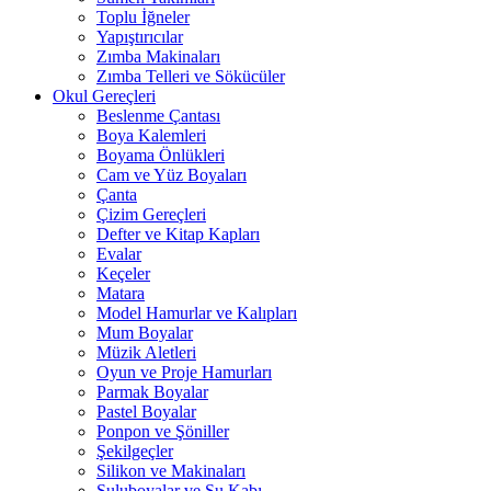
Toplu İğneler
Yapıştırıcılar
Zımba Makinaları
Zımba Telleri ve Sökücüler
Okul Gereçleri
Beslenme Çantası
Boya Kalemleri
Boyama Önlükleri
Cam ve Yüz Boyaları
Çanta
Çizim Gereçleri
Defter ve Kitap Kapları
Evalar
Keçeler
Matara
Model Hamurlar ve Kalıpları
Mum Boyalar
Müzik Aletleri
Oyun ve Proje Hamurları
Parmak Boyalar
Pastel Boyalar
Ponpon ve Şöniller
Şekilgeçler
Silikon ve Makinaları
Suluboyalar ve Su Kabı