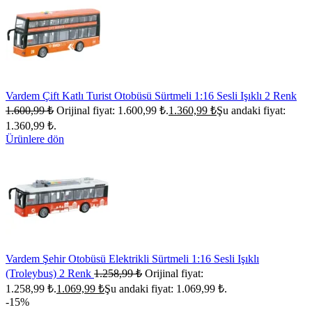
Vardem Çift Katlı Turist Otobüsü Sürtmeli 1:16 Sesli Işıklı 2 Renk
1.600,99
₺
Orijinal fiyat: 1.600,99 ₺.
1.360,99
₺
Şu andaki fiyat:
1.360,99 ₺.
Ürünlere dön
Vardem Şehir Otobüsü Elektrikli Sürtmeli 1:16 Sesli Işıklı
(Troleybus) 2 Renk
1.258,99
₺
Orijinal fiyat:
1.258,99 ₺.
1.069,99
₺
Şu andaki fiyat: 1.069,99 ₺.
-15%