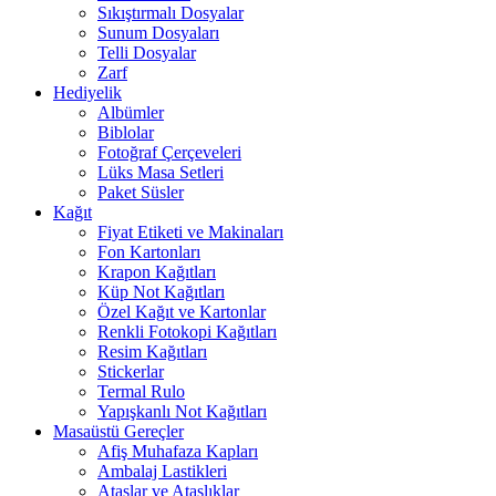
Sıkıştırmalı Dosyalar
Sunum Dosyaları
Telli Dosyalar
Zarf
Hediyelik
Albümler
Biblolar
Fotoğraf Çerçeveleri
Lüks Masa Setleri
Paket Süsler
Kağıt
Fiyat Etiketi ve Makinaları
Fon Kartonları
Krapon Kağıtları
Küp Not Kağıtları
Özel Kağıt ve Kartonlar
Renkli Fotokopi Kağıtları
Resim Kağıtları
Stickerlar
Termal Rulo
Yapışkanlı Not Kağıtları
Masaüstü Gereçler
Afiş Muhafaza Kapları
Ambalaj Lastikleri
Ataşlar ve Ataşlıklar