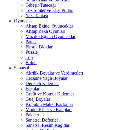
Tebeşir Tutacağı
Toz Simler ve Elişi Pulları
Yazı Tahtası
Oyuncak
Ahşap Eğitici Oyuncaklar
Ahşap Zeka Oyunları
Müzikli Eğitici Oyuncaklar
Paten
Plastik Bloklar
Puzzle
Top
Balon
Sanatsal
Akrilik Boyalar ve Yardımcıları
Cezanne Yağlı Boyalar
Dereceli Kalemler
Fırçalar
Grafit ve Kömür Kalemler
Guaj Boyalar
Köpüklü Maket Kartonlar
Model Killer ve Kalıpları
Paletler
Sanatsal Defterler
Sanatsal Resim Kağıtları