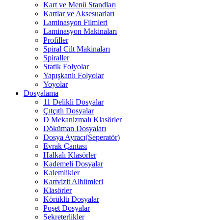
Kart ve Menü Standları
Kartlar ve Aksesuarları
Laminasyon Filmleri
Laminasyon Makinaları
Profiller
Spiral Cilt Makinaları
Spiraller
Statik Folyolar
Yapışkanlı Folyolar
Yoyolar
Dosyalama
11 Delikli Dosyalar
Çıtçıtlı Dosyalar
D Mekanizmalı Klasörler
Döküman Dosyaları
Dosya Ayracı(Seperatör)
Evrak Çantası
Halkalı Klasörler
Kademeli Dosyalar
Kalemlikler
Kartvizit Albümleri
Klasörler
Körüklü Dosyalar
Poşet Dosyalar
Sekreterlikler