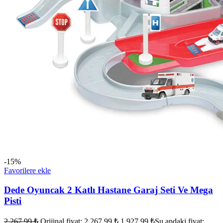
-15%
Favorilere ekle
Dede Oyuncak 2 Katlı Hastane Garaj Seti Ve Mega
Pisti
2.267,99
₺
Orijinal fiyat: 2.267,99 ₺.
1.927,99
₺
Şu andaki fiyat: