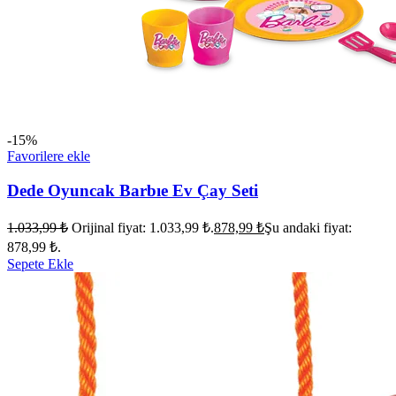
-15%
Favorilere ekle
Dede Oyuncak Barbıe Ev Çay Seti
1.033,99
₺
Orijinal fiyat: 1.033,99 ₺.
878,99
₺
Şu andaki fiyat:
878,99 ₺.
Sepete Ekle