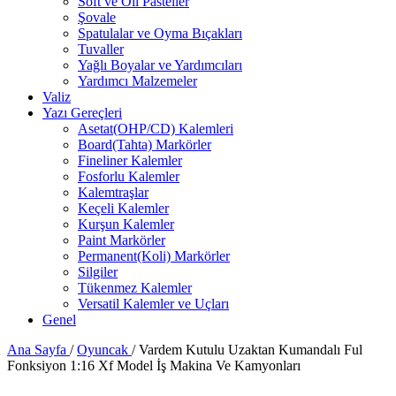
Soft ve Oil Pasteller
Şovale
Spatulalar ve Oyma Bıçakları
Tuvaller
Yağlı Boyalar ve Yardımcıları
Yardımcı Malzemeler
Valiz
Yazı Gereçleri
Asetat(OHP/CD) Kalemleri
Board(Tahta) Markörler
Fineliner Kalemler
Fosforlu Kalemler
Kalemtraşlar
Keçeli Kalemler
Kurşun Kalemler
Paint Markörler
Permanent(Koli) Markörler
Silgiler
Tükenmez Kalemler
Versatil Kalemler ve Uçları
Genel
Ana Sayfa
/
Oyuncak
/
Vardem Kutulu Uzaktan Kumandalı Ful
Fonksiyon 1:16 Xf Model İş Makina Ve Kamyonları