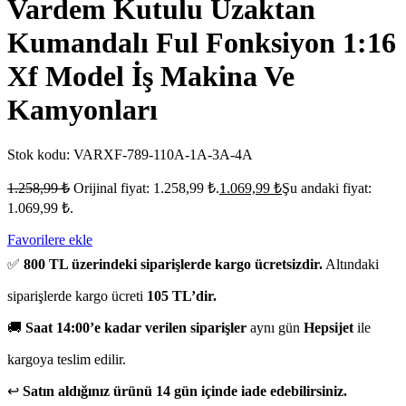
Vardem Kutulu Uzaktan
Kumandalı Ful Fonksiyon 1:16
Xf Model İş Makina Ve
Kamyonları
Stok kodu:
VARXF-789-110A-1A-3A-4A
1.258,99
₺
Orijinal fiyat: 1.258,99 ₺.
1.069,99
₺
Şu andaki fiyat:
1.069,99 ₺.
Favorilere ekle
✅
800 TL üzerindeki siparişlerde kargo ücretsizdir.
Altındaki
siparişlerde kargo ücreti
105 TL’dir.
🚚
Saat 14:00’e kadar verilen siparişler
aynı gün
Hepsijet
ile
kargoya teslim edilir.
↩️
Satın aldığınız ürünü 14 gün içinde iade edebilirsiniz.