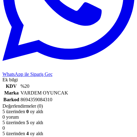
WhatsApp ile Sipariş Geç
Ek bilgi
KDV
%20
Marka
VARDEM OYUNCAK
Barkod
8694359084310
Değerlendirmeler (0)
5 üzerinden
0
oy aldı
0 yorum
5 üzerinden
5
oy aldı
0
5 üzerinden
4
oy aldı