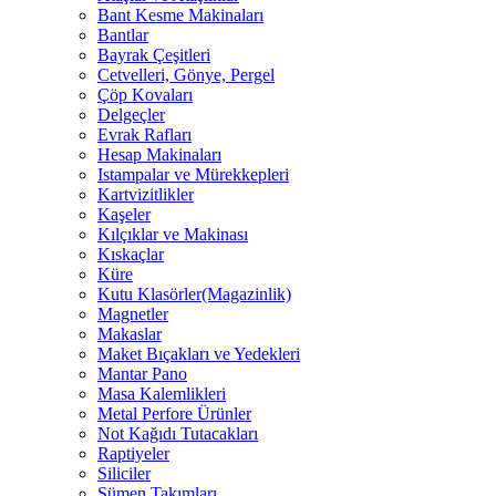
Bant Kesme Makinaları
Bantlar
Bayrak Çeşitleri
Cetvelleri, Gönye, Pergel
Çöp Kovaları
Delgeçler
Evrak Rafları
Hesap Makinaları
Istampalar ve Mürekkepleri
Kartvizitlikler
Kaşeler
Kılçıklar ve Makinası
Kıskaçlar
Küre
Kutu Klasörler(Magazinlik)
Magnetler
Makaslar
Maket Bıçakları ve Yedekleri
Mantar Pano
Masa Kalemlikleri
Metal Perfore Ürünler
Not Kağıdı Tutacakları
Raptiyeler
Siliciler
Sümen Takımları