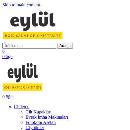
Skip to main content
Arama
0
0
öğe
0
öğe
Ciltleme
Cilt Kapakları
Evrak İmha Makinaları
Fotokopi Asetatı
Giyotinler