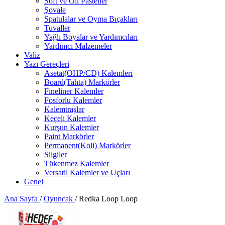
Soft ve Oil Pasteller
Şovale
Spatulalar ve Oyma Bıçakları
Tuvaller
Yağlı Boyalar ve Yardımcıları
Yardımcı Malzemeler
Valiz
Yazı Gereçleri
Asetat(OHP/CD) Kalemleri
Board(Tahta) Markörler
Fineliner Kalemler
Fosforlu Kalemler
Kalemtraşlar
Keçeli Kalemler
Kurşun Kalemler
Paint Markörler
Permanent(Koli) Markörler
Silgiler
Tükenmez Kalemler
Versatil Kalemler ve Uçları
Genel
Ana Sayfa
/
Oyuncak
/
Redka Loop Loop