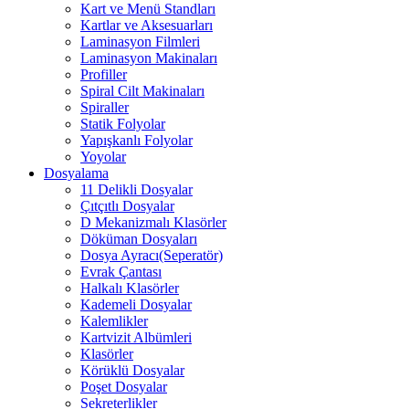
Kart ve Menü Standları
Kartlar ve Aksesuarları
Laminasyon Filmleri
Laminasyon Makinaları
Profiller
Spiral Cilt Makinaları
Spiraller
Statik Folyolar
Yapışkanlı Folyolar
Yoyolar
Dosyalama
11 Delikli Dosyalar
Çıtçıtlı Dosyalar
D Mekanizmalı Klasörler
Döküman Dosyaları
Dosya Ayracı(Seperatör)
Evrak Çantası
Halkalı Klasörler
Kademeli Dosyalar
Kalemlikler
Kartvizit Albümleri
Klasörler
Körüklü Dosyalar
Poşet Dosyalar
Sekreterlikler