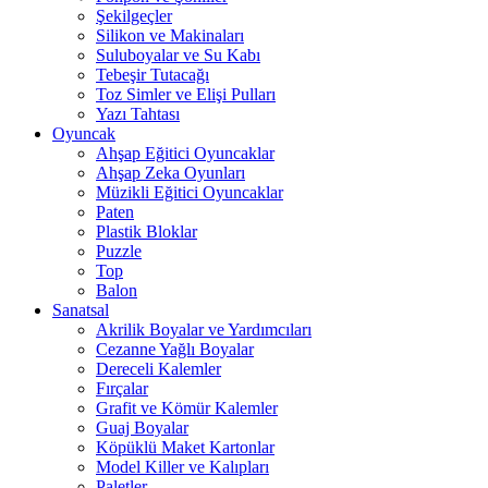
Şekilgeçler
Silikon ve Makinaları
Suluboyalar ve Su Kabı
Tebeşir Tutacağı
Toz Simler ve Elişi Pulları
Yazı Tahtası
Oyuncak
Ahşap Eğitici Oyuncaklar
Ahşap Zeka Oyunları
Müzikli Eğitici Oyuncaklar
Paten
Plastik Bloklar
Puzzle
Top
Balon
Sanatsal
Akrilik Boyalar ve Yardımcıları
Cezanne Yağlı Boyalar
Dereceli Kalemler
Fırçalar
Grafit ve Kömür Kalemler
Guaj Boyalar
Köpüklü Maket Kartonlar
Model Killer ve Kalıpları
Paletler