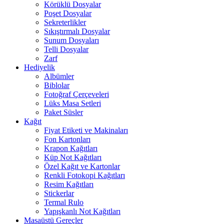
Körüklü Dosyalar
Poşet Dosyalar
Sekreterlikler
Sıkıştırmalı Dosyalar
Sunum Dosyaları
Telli Dosyalar
Zarf
Hediyelik
Albümler
Biblolar
Fotoğraf Çerçeveleri
Lüks Masa Setleri
Paket Süsler
Kağıt
Fiyat Etiketi ve Makinaları
Fon Kartonları
Krapon Kağıtları
Küp Not Kağıtları
Özel Kağıt ve Kartonlar
Renkli Fotokopi Kağıtları
Resim Kağıtları
Stickerlar
Termal Rulo
Yapışkanlı Not Kağıtları
Masaüstü Gereçler