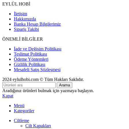
EYLÜL HOBİ
İletişim
Hakkımızda
Banka Hesap Bilgilerimiz
Sipariş Takibi
ÖNEMLİ BİLGİLER
İade ve Değişim Politikası
Teslimat Politikası
Ödeme Yöntemleri
Gizlilik Politikası
Mesafeli Satış Sözleşmesi
2024 eylulhobi.com © Tüm Hakları Saklıdır.
Arama
Aradığınız ürünleri bulmak için yazmaya başlayın.
Kapat
Menü
Kategoriler
Ciltleme
Cilt Kapakları