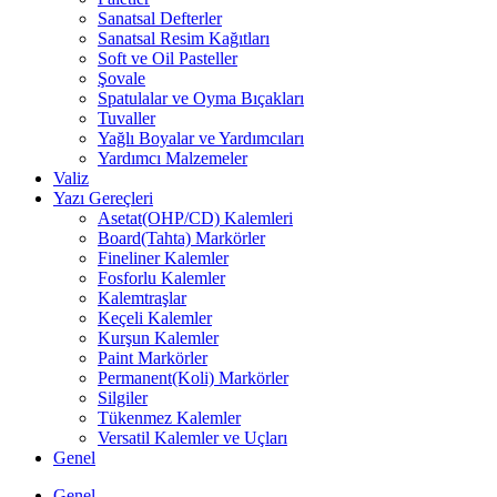
Sanatsal Defterler
Sanatsal Resim Kağıtları
Soft ve Oil Pasteller
Şovale
Spatulalar ve Oyma Bıçakları
Tuvaller
Yağlı Boyalar ve Yardımcıları
Yardımcı Malzemeler
Valiz
Yazı Gereçleri
Asetat(OHP/CD) Kalemleri
Board(Tahta) Markörler
Fineliner Kalemler
Fosforlu Kalemler
Kalemtraşlar
Keçeli Kalemler
Kurşun Kalemler
Paint Markörler
Permanent(Koli) Markörler
Silgiler
Tükenmez Kalemler
Versatil Kalemler ve Uçları
Genel
Genel