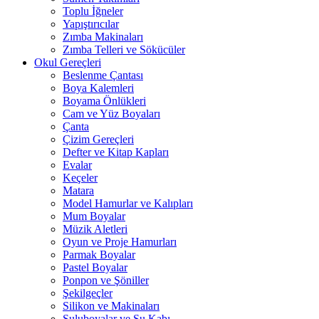
Toplu İğneler
Yapıştırıcılar
Zımba Makinaları
Zımba Telleri ve Sökücüler
Okul Gereçleri
Beslenme Çantası
Boya Kalemleri
Boyama Önlükleri
Cam ve Yüz Boyaları
Çanta
Çizim Gereçleri
Defter ve Kitap Kapları
Evalar
Keçeler
Matara
Model Hamurlar ve Kalıpları
Mum Boyalar
Müzik Aletleri
Oyun ve Proje Hamurları
Parmak Boyalar
Pastel Boyalar
Ponpon ve Şöniller
Şekilgeçler
Silikon ve Makinaları
Suluboyalar ve Su Kabı