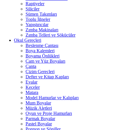
Raptiyeler
Siliciler
Sümen Takımları
Toplu İğneler
Yapıştırıcılar
Zımba Makinaları
Zımba Telleri ve Sökücüler
Okul Gereçleri
Beslenme Çantası
Boya Kalemleri
Boyama Önlükleri
Cam ve Yüz Boyaları
Çanta
Çizim Gereçleri
Defter ve Kitap Kapları
Evalar
Keçeler
Matara
Model Hamurlar ve Kalıpları
Mum Boyalar
Müzik Aletleri
Oyun ve Proje Hamurları
Parmak Boyalar
Pastel Boyalar
Ponpon ve Şöniller