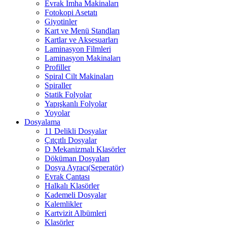
Evrak İmha Makinaları
Fotokopi Asetatı
Giyotinler
Kart ve Menü Standları
Kartlar ve Aksesuarları
Laminasyon Filmleri
Laminasyon Makinaları
Profiller
Spiral Cilt Makinaları
Spiraller
Statik Folyolar
Yapışkanlı Folyolar
Yoyolar
Dosyalama
11 Delikli Dosyalar
Çıtçıtlı Dosyalar
D Mekanizmalı Klasörler
Döküman Dosyaları
Dosya Ayracı(Seperatör)
Evrak Çantası
Halkalı Klasörler
Kademeli Dosyalar
Kalemlikler
Kartvizit Albümleri
Klasörler