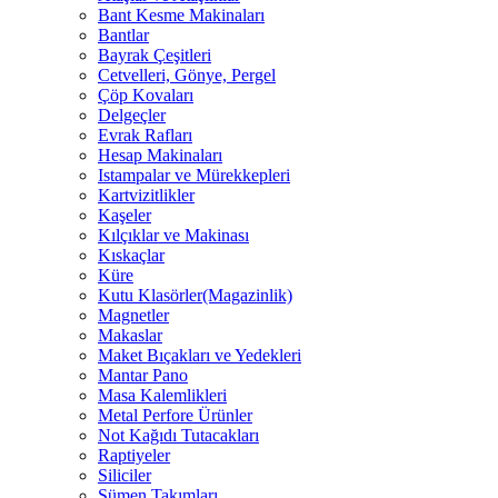
Bant Kesme Makinaları
Bantlar
Bayrak Çeşitleri
Cetvelleri, Gönye, Pergel
Çöp Kovaları
Delgeçler
Evrak Rafları
Hesap Makinaları
Istampalar ve Mürekkepleri
Kartvizitlikler
Kaşeler
Kılçıklar ve Makinası
Kıskaçlar
Küre
Kutu Klasörler(Magazinlik)
Magnetler
Makaslar
Maket Bıçakları ve Yedekleri
Mantar Pano
Masa Kalemlikleri
Metal Perfore Ürünler
Not Kağıdı Tutacakları
Raptiyeler
Siliciler
Sümen Takımları