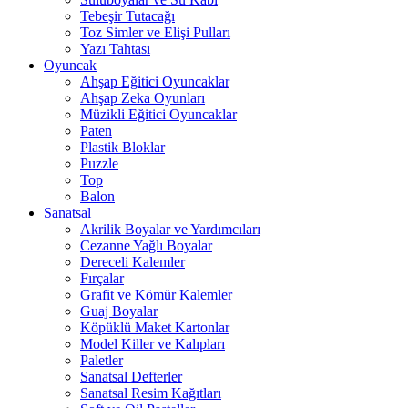
Tebeşir Tutacağı
Toz Simler ve Elişi Pulları
Yazı Tahtası
Oyuncak
Ahşap Eğitici Oyuncaklar
Ahşap Zeka Oyunları
Müzikli Eğitici Oyuncaklar
Paten
Plastik Bloklar
Puzzle
Top
Balon
Sanatsal
Akrilik Boyalar ve Yardımcıları
Cezanne Yağlı Boyalar
Dereceli Kalemler
Fırçalar
Grafit ve Kömür Kalemler
Guaj Boyalar
Köpüklü Maket Kartonlar
Model Killer ve Kalıpları
Paletler
Sanatsal Defterler
Sanatsal Resim Kağıtları