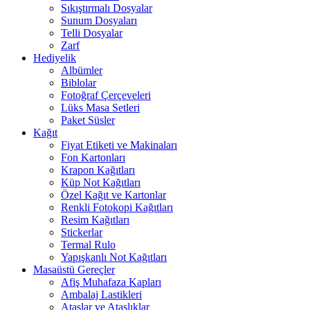
Sıkıştırmalı Dosyalar
Sunum Dosyaları
Telli Dosyalar
Zarf
Hediyelik
Albümler
Biblolar
Fotoğraf Çerçeveleri
Lüks Masa Setleri
Paket Süsler
Kağıt
Fiyat Etiketi ve Makinaları
Fon Kartonları
Krapon Kağıtları
Küp Not Kağıtları
Özel Kağıt ve Kartonlar
Renkli Fotokopi Kağıtları
Resim Kağıtları
Stickerlar
Termal Rulo
Yapışkanlı Not Kağıtları
Masaüstü Gereçler
Afiş Muhafaza Kapları
Ambalaj Lastikleri
Ataşlar ve Ataşlıklar