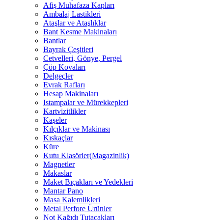
Afiş Muhafaza Kapları
Ambalaj Lastikleri
Ataşlar ve Ataşlıklar
Bant Kesme Makinaları
Bantlar
Bayrak Çeşitleri
Cetvelleri, Gönye, Pergel
Çöp Kovaları
Delgeçler
Evrak Rafları
Hesap Makinaları
Istampalar ve Mürekkepleri
Kartvizitlikler
Kaşeler
Kılçıklar ve Makinası
Kıskaçlar
Küre
Kutu Klasörler(Magazinlik)
Magnetler
Makaslar
Maket Bıçakları ve Yedekleri
Mantar Pano
Masa Kalemlikleri
Metal Perfore Ürünler
Not Kağıdı Tutacakları