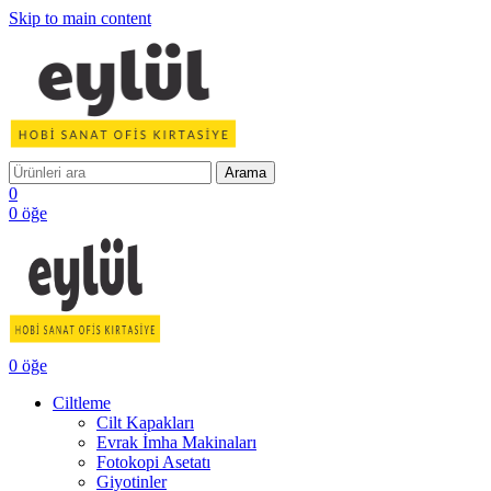
Skip to main content
Arama
0
0
öğe
0
öğe
Ciltleme
Cilt Kapakları
Evrak İmha Makinaları
Fotokopi Asetatı
Giyotinler