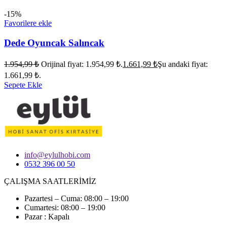
-15%
Favorilere ekle
Dede Oyuncak Salıncak
1.954,99
₺
Orijinal fiyat: 1.954,99 ₺.
1.661,99
₺
Şu andaki fiyat:
1.661,99 ₺.
Sepete Ekle
info@eylulhobi.com
0532 396 00 50
ÇALIŞMA SAATLERİMİZ
Pazartesi – Cuma: 08:00 – 19:00
Cumartesi: 08:00 – 19:00
Pazar : Kapalı