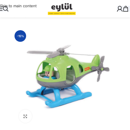
Skip to main content
Ana Sayfa
/
Oyuncak
-15%
Büyütmek için tıklayın