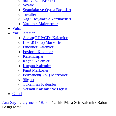
Soft ve Oil Pasteller
Şovale
Spatulalar ve Oyma Bıçakları
Tuvaller
Yağlı Boyalar ve Yardımcıları
Yardımcı Malzemeler
Valiz
Yazı Gereçleri
Asetat(OHP/CD) Kalemleri
Board(Tahta) Markörler
Fineliner Kalemler
Fosforlu Kalemler
Kalemtraşlar
Keçeli Kalemler
Kurşun Kalemler
Paint Markörler
Permanent(Koli) Markörler
Silgiler
Tükenmez Kalemler
Versatil Kalemler ve Uçları
Genel
Ana Sayfa
/
Oyuncak
/
Balon
/
O-lıfe Masa Seti Kalemlik Balon
Balığı Mavi