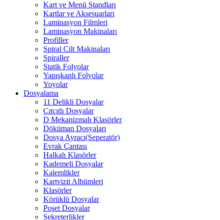
Kart ve Menü Standları
Kartlar ve Aksesuarları
Laminasyon Filmleri
Laminasyon Makinaları
Profiller
Spiral Cilt Makinaları
Spiraller
Statik Folyolar
Yapışkanlı Folyolar
Yoyolar
Dosyalama
11 Delikli Dosyalar
Çıtçıtlı Dosyalar
D Mekanizmalı Klasörler
Döküman Dosyaları
Dosya Ayracı(Seperatör)
Evrak Çantası
Halkalı Klasörler
Kademeli Dosyalar
Kalemlikler
Kartvizit Albümleri
Klasörler
Körüklü Dosyalar
Poşet Dosyalar
Sekreterlikler