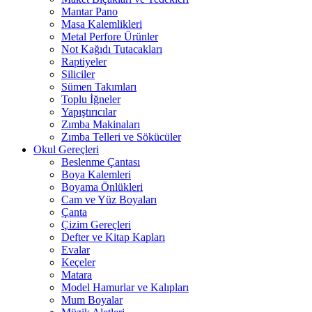
Mantar Pano
Masa Kalemlikleri
Metal Perfore Ürünler
Not Kağıdı Tutacakları
Raptiyeler
Siliciler
Sümen Takımları
Toplu İğneler
Yapıştırıcılar
Zımba Makinaları
Zımba Telleri ve Sökücüler
Okul Gereçleri
Beslenme Çantası
Boya Kalemleri
Boyama Önlükleri
Cam ve Yüz Boyaları
Çanta
Çizim Gereçleri
Defter ve Kitap Kapları
Evalar
Keçeler
Matara
Model Hamurlar ve Kalıpları
Mum Boyalar