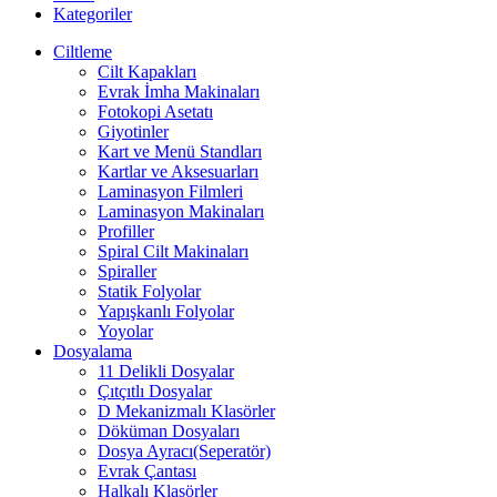
Kategoriler
Ciltleme
Cilt Kapakları
Evrak İmha Makinaları
Fotokopi Asetatı
Giyotinler
Kart ve Menü Standları
Kartlar ve Aksesuarları
Laminasyon Filmleri
Laminasyon Makinaları
Profiller
Spiral Cilt Makinaları
Spiraller
Statik Folyolar
Yapışkanlı Folyolar
Yoyolar
Dosyalama
11 Delikli Dosyalar
Çıtçıtlı Dosyalar
D Mekanizmalı Klasörler
Döküman Dosyaları
Dosya Ayracı(Seperatör)
Evrak Çantası
Halkalı Klasörler