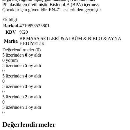
PP plastikden üretilmiştir. Bisfenol-A (BPA) içermez.
Çocuklar için güvenlidir. EN-71 testlerinden geçmiştir.
Ek bilgi
Barkod
4719853525801
KDV
%20
BP MASA SETLERİ & ALBÜM & BİBLO & AYNA
Marka
HEDİYELİK
Değerlendirmeler (0)
5 üzerinden
0
oy aldı
0 yorum
5 üzerinden
5
oy aldı
0
5 üzerinden
4
oy aldı
0
5 üzerinden
3
oy aldı
0
5 üzerinden
2
oy aldı
0
5 üzerinden
1
oy aldı
0
Değerlendirmeler