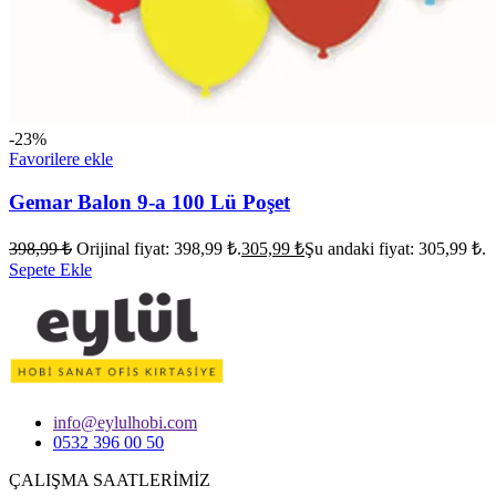
-23%
Favorilere ekle
Gemar Balon 9-a 100 Lü Poşet
398,99
₺
Orijinal fiyat: 398,99 ₺.
305,99
₺
Şu andaki fiyat: 305,99 ₺.
Sepete Ekle
info@eylulhobi.com
0532 396 00 50
ÇALIŞMA SAATLERİMİZ