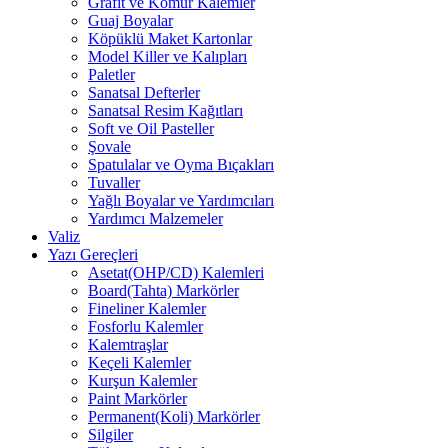
Grafit ve Kömür Kalemler
Guaj Boyalar
Köpüklü Maket Kartonlar
Model Killer ve Kalıpları
Paletler
Sanatsal Defterler
Sanatsal Resim Kağıtları
Soft ve Oil Pasteller
Şovale
Spatulalar ve Oyma Bıçakları
Tuvaller
Yağlı Boyalar ve Yardımcıları
Yardımcı Malzemeler
Valiz
Yazı Gereçleri
Asetat(OHP/CD) Kalemleri
Board(Tahta) Markörler
Fineliner Kalemler
Fosforlu Kalemler
Kalemtraşlar
Keçeli Kalemler
Kurşun Kalemler
Paint Markörler
Permanent(Koli) Markörler
Silgiler