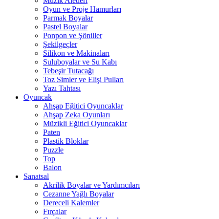
Müzik Aletleri
Oyun ve Proje Hamurları
Parmak Boyalar
Pastel Boyalar
Ponpon ve Şöniller
Şekilgeçler
Silikon ve Makinaları
Suluboyalar ve Su Kabı
Tebeşir Tutacağı
Toz Simler ve Elişi Pulları
Yazı Tahtası
Oyuncak
Ahşap Eğitici Oyuncaklar
Ahşap Zeka Oyunları
Müzikli Eğitici Oyuncaklar
Paten
Plastik Bloklar
Puzzle
Top
Balon
Sanatsal
Akrilik Boyalar ve Yardımcıları
Cezanne Yağlı Boyalar
Dereceli Kalemler
Fırçalar