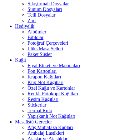
Sıkıştırmalı Dosyalar
Sunum Dosyaları
Telli Dosyalar
Zarf
Hediyelik
Albümler
Biblolar
Fotoğraf Çerçeveleri
Lüks Masa Setleri
Paket Süsler
Kağıt
Fiyat Etiketi ve Makinaları
Fon Kartonları
Krapon Kağıtları
Küp Not Kağıtları
Özel Kağıt ve Kartonlar
Renkli Fotokopi Kağıtları
Resim Kağıtları
Stickerlar
Termal Rulo
Yapışkanlı Not Kağıtları
Masaüstü Gereçler
Afiş Muhafaza Kapları
Ambalaj Lastikleri
Ataşlar ve Ataşlıklar