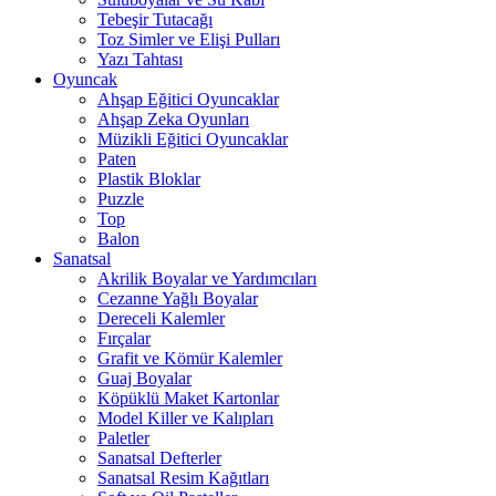
Tebeşir Tutacağı
Toz Simler ve Elişi Pulları
Yazı Tahtası
Oyuncak
Ahşap Eğitici Oyuncaklar
Ahşap Zeka Oyunları
Müzikli Eğitici Oyuncaklar
Paten
Plastik Bloklar
Puzzle
Top
Balon
Sanatsal
Akrilik Boyalar ve Yardımcıları
Cezanne Yağlı Boyalar
Dereceli Kalemler
Fırçalar
Grafit ve Kömür Kalemler
Guaj Boyalar
Köpüklü Maket Kartonlar
Model Killer ve Kalıpları
Paletler
Sanatsal Defterler
Sanatsal Resim Kağıtları