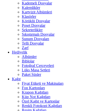
Kademeli Dosyalar
Kalemlikler
Kartvizit Albümleri
Klasörler
Körüklü Dosyalar
Poşet Dosyalar
Sekreterlikler
Sıkıştırmalı Dosyalar
Sunum Dosyaları
Telli Dosyalar
Zarf
Hediyelik
Albümler
Biblolar
Fotoğraf Çerçeveleri
Lüks Masa Setleri
Paket Süsler
Kağıt
Fiyat Etiketi ve Makinaları
Fon Kartonları
Krapon Kağıtları
Küp Not Kağıtları
Özel Kağıt ve Kartonlar
Renkli Fotokopi Kağıtları
Resim Kağıtları