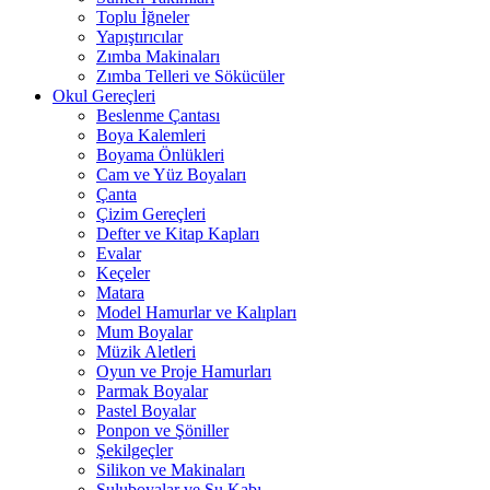
Toplu İğneler
Yapıştırıcılar
Zımba Makinaları
Zımba Telleri ve Sökücüler
Okul Gereçleri
Beslenme Çantası
Boya Kalemleri
Boyama Önlükleri
Cam ve Yüz Boyaları
Çanta
Çizim Gereçleri
Defter ve Kitap Kapları
Evalar
Keçeler
Matara
Model Hamurlar ve Kalıpları
Mum Boyalar
Müzik Aletleri
Oyun ve Proje Hamurları
Parmak Boyalar
Pastel Boyalar
Ponpon ve Şöniller
Şekilgeçler
Silikon ve Makinaları
Suluboyalar ve Su Kabı