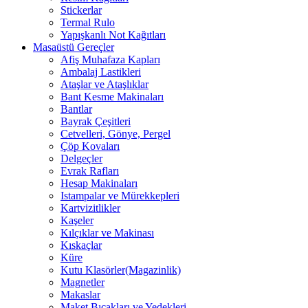
Stickerlar
Termal Rulo
Yapışkanlı Not Kağıtları
Masaüstü Gereçler
Afiş Muhafaza Kapları
Ambalaj Lastikleri
Ataşlar ve Ataşlıklar
Bant Kesme Makinaları
Bantlar
Bayrak Çeşitleri
Cetvelleri, Gönye, Pergel
Çöp Kovaları
Delgeçler
Evrak Rafları
Hesap Makinaları
Istampalar ve Mürekkepleri
Kartvizitlikler
Kaşeler
Kılçıklar ve Makinası
Kıskaçlar
Küre
Kutu Klasörler(Magazinlik)
Magnetler
Makaslar
Maket Bıçakları ve Yedekleri