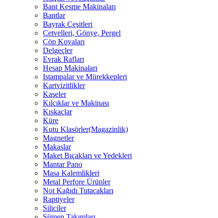
Bant Kesme Makinaları
Bantlar
Bayrak Çeşitleri
Cetvelleri, Gönye, Pergel
Çöp Kovaları
Delgeçler
Evrak Rafları
Hesap Makinaları
Istampalar ve Mürekkepleri
Kartvizitlikler
Kaşeler
Kılçıklar ve Makinası
Kıskaçlar
Küre
Kutu Klasörler(Magazinlik)
Magnetler
Makaslar
Maket Bıçakları ve Yedekleri
Mantar Pano
Masa Kalemlikleri
Metal Perfore Ürünler
Not Kağıdı Tutacakları
Raptiyeler
Siliciler
Sümen Takımları