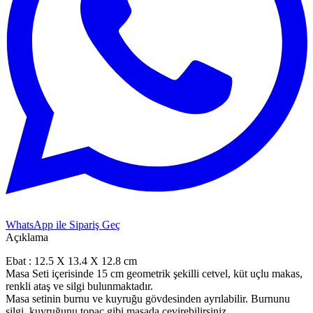
WhatsApp ile Sipariş Geç
Açıklama
Ebat : 12.5 X 13.4 X 12.8 cm
Masa Seti içerisinde 15 cm geometrik şekilli cetvel, küt uçlu makas,
renkli ataş ve silgi bulunmaktadır.
Masa setinin burnu ve kuyruğu gövdesinden ayrılabilir. Burnunu
silgi, kuyruğunu topaç gibi masada çevirebilirsiniz.