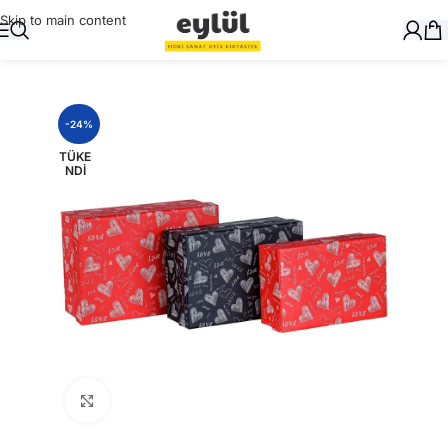
Skip to main content
Ana Sayfa
/
Hediyelik
-24%
TÜKE
NDI
Büyütmek için tıklayın