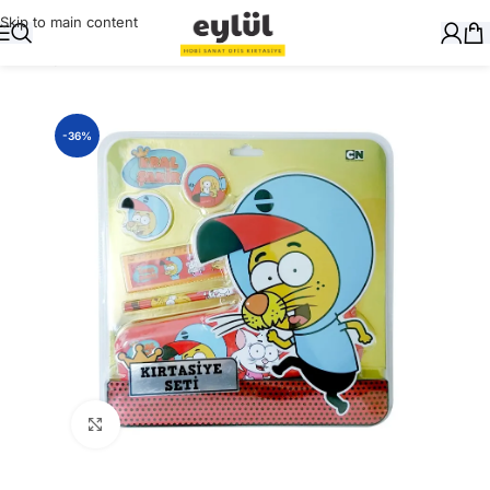
Skip to main content
Ana Sayfa
/
Genel
-36%
Büyütmek için tıklayın